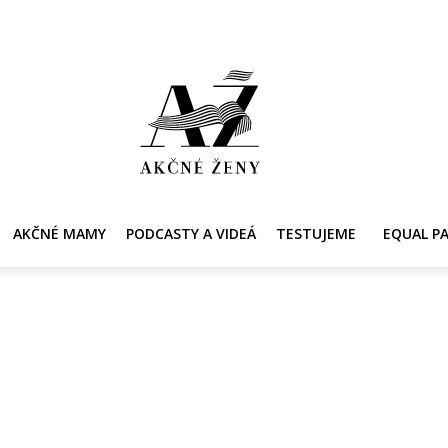
Y
AKČNÉ MAMY
PRE ZDRAVIE ŽENY
KONTAKT
PRACOVNÁ PONUKA
AKČNÉ MAMY
PODCASTY A VIDEÁ
TESTUJEME
EQUAL P