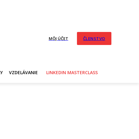
MÔJ ÚČET
ČLENSTVO
AY
VZDELÁVANIE
LINKEDIN MASTERCLASS