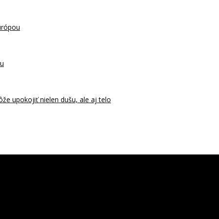
urópou
ru
 upokojiť nielen dušu, ale aj telo