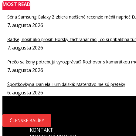
MOST READ
Séria Samsung Galaxy Z zbiera nadšené recenzie médií naprieč E
7. augusta 2026
Radšej nosiť ako prosiť. Horský záchranár radí, čo si pribaliť na tú
7. augusta 2026
Prečo sa ženy potrebujú vyrozprávať? Rozhovor s kamarátkou môže
7. augusta 2026
Športkovkyňa Daniela Tumidalská: Materstvo nie sú preteky
6. augusta 2026
ČLENSKÉ BALÍKY
KONTAKT