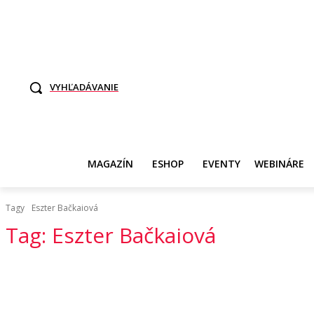
TO SME MY
SAMI ROZHODNITE, KTO POTREBUJE VASE DANE
SVET ŽEN
VYHĽADÁVANIE
MAGAZÍN
ESHOP
EVENTY
WEBINÁRE
Tagy
Eszter Bačkaiová
Tag:
Eszter Bačkaiová