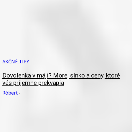
AKČNÉ TIPY
Dovolenka v máji? More, slnko a ceny, ktoré
vás príjemne prekvapia
Róbert
-