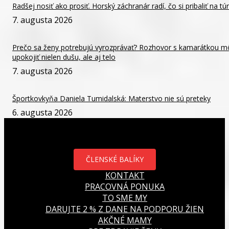
Radšej nosiť ako prosiť. Horský záchranár radí, čo si pribaliť na tú
7. augusta 2026
Prečo sa ženy potrebujú vyrozprávať? Rozhovor s kamarátkou m
upokojiť nielen dušu, ale aj telo
7. augusta 2026
Športkovkyňa Daniela Tumidalská: Materstvo nie sú preteky
6. augusta 2026
ČLENSKÉ BALÍKY
KONTAKT
PRACOVNÁ PONUKA
TO SME MY
DARUJTE 2 % Z DANE NA PODPORU ŽIEN
AKČNÉ MAMY