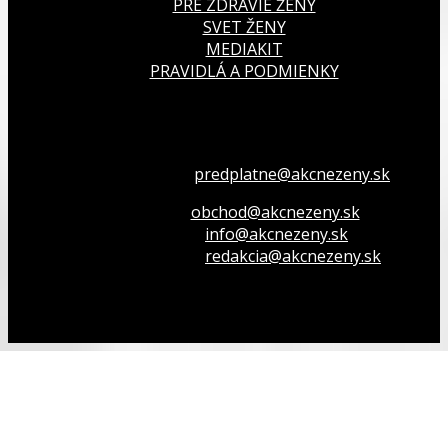
PRE ZDRAVIE ŽENY
SVET ŽENY
MEDIAKIT
PRAVIDLÁ A PODMIENKY
Všetko o členstve
predplatne@akcnezeny.sk
Inzeruj u nás
obchod@akcnezeny.sk
Opýtaj sa nás
info@akcnezeny.sk
Napíš do redakcie
redakcia@akcnezeny.sk