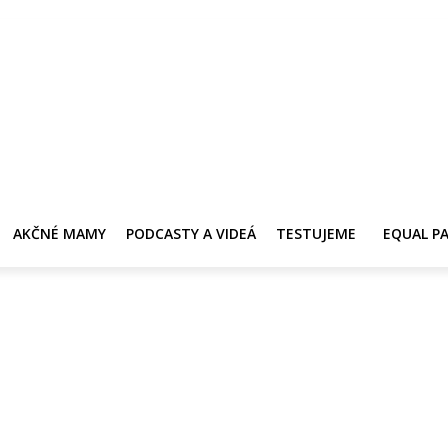
Y
AKČNÉ MAMY
PRE ZDRAVIE ŽENY
KONTAKT
PRACOVNÁ PONUKA
AKČNÉ MAMY
PODCASTY A VIDEÁ
TESTUJEME
EQUAL P