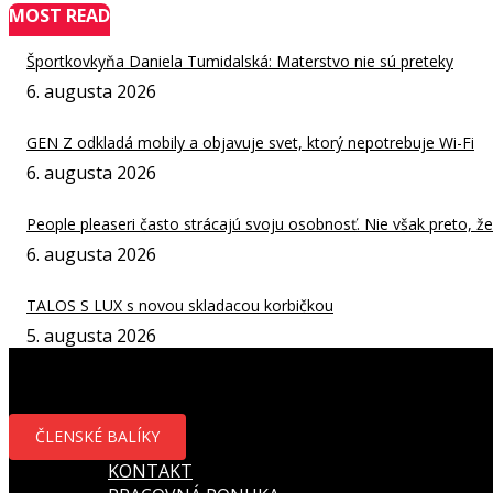
MOST READ
Športkovkyňa Daniela Tumidalská: Materstvo nie sú preteky
6. augusta 2026
GEN Z odkladá mobily a objavuje svet, ktorý nepotrebuje Wi-Fi
6. augusta 2026
People pleaseri často strácajú svoju osobnosť. Nie však preto, že b
6. augusta 2026
TALOS S LUX s novou skladacou korbičkou
5. augusta 2026
ČLENSKÉ BALÍKY
KONTAKT