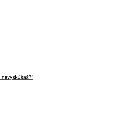
to nevyskúšaš?”