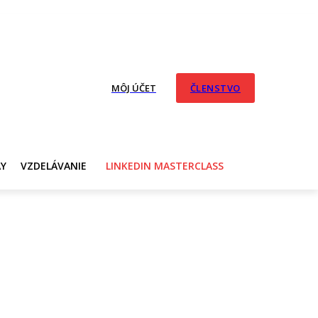
MÔJ ÚČET
ČLENSTVO
AY
VZDELÁVANIE
LINKEDIN MASTERCLASS