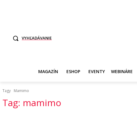
TO SME MY
SAMI ROZHODNITE, KTO POTREBUJE VASE DANE
SVET ŽEN
VYHĽADÁVANIE
MAGAZÍN
ESHOP
EVENTY
WEBINÁRE
Tagy
Mamimo
Tag:
mamimo