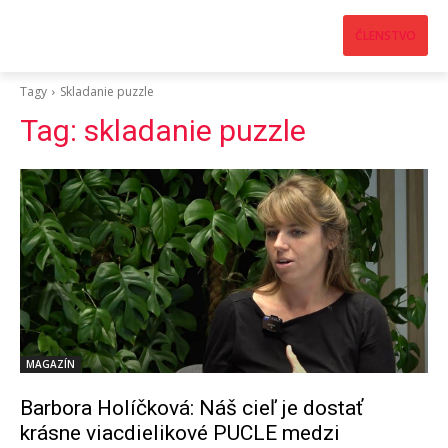
ČLENSTVO
Tagy
Skladanie puzzle
Tag:
skladanie puzzle
MAGAZÍN
Barbora Holíčková: Náš cieľ je dostať
krásne viacdielikové PUCLE medzi