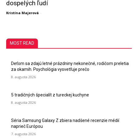
dospelých ľudí
Kristína Majerová
-
MOST READ
Deťom sa zdajú letné prázdniny nekonečné, rodičom preletia
za okamih. Psychológia vysvetľuje prečo
8. augusta 2026
5 tradičných špecialít z tureckej kuchyne
8. augusta 2026
Séria Samsung Galaxy Z zbiera nadšené recenzie médií
naprieč Európou
7. augusta 2026