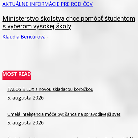
AKTUÁLNE INFORMÁCIE PRE RODIČOV
Ministerstvo školstva chce pomôcť študentom
s výberom vysokej školy
Klaudia Bencúrová
-
MOST READ
TALOS S LUX s novou skladacou korbičkou
5. augusta 2026
Umelá inteligencia môže byť šanca na spravodlivejší svet
5. augusta 2026