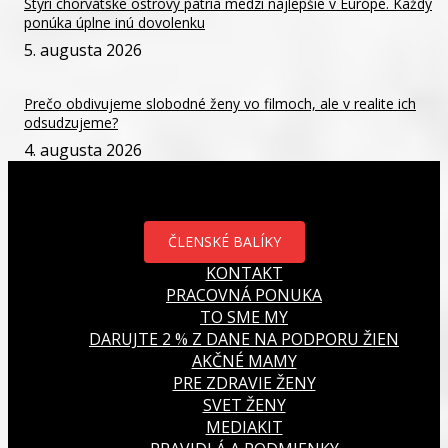
Štyri chorvátske ostrovy patria medzi najlepšie v Európe. Každý
ponúka úplne inú dovolenku
5. augusta 2026
Prečo obdivujeme slobodné ženy vo filmoch, ale v realite ich
odsudzujeme?
4. augusta 2026
ČLENSKÉ BALÍKY
KONTAKT
PRACOVNÁ PONUKA
TO SME MY
DARUJTE 2 % Z DANE NA PODPORU ŽIEN
AKČNÉ MAMY
PRE ZDRAVIE ŽENY
SVET ŽENY
MEDIAKIT