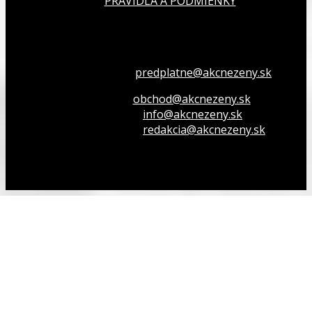
PRAVIDLÁ A PODMIENKY
Všetko o členstve
predplatne@akcnezeny.sk
Inzeruj u nás
obchod@akcnezeny.sk
Opýtaj sa nás
info@akcnezeny.sk
Napíš do redakcie
redakcia@akcnezeny.sk