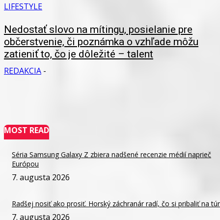
LIFESTYLE
Nedostať slovo na mítingu, posielanie pre
občerstvenie, či poznámka o vzhľade môžu
zatieniť to, čo je dôležité – talent
REDAKCIA
-
MOST READ
Séria Samsung Galaxy Z zbiera nadšené recenzie médií naprieč
Európou
7. augusta 2026
Radšej nosiť ako prosiť. Horský záchranár radí, čo si pribaliť na tú
7. augusta 2026