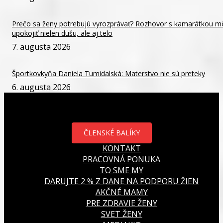
Prečo sa ženy potrebujú vyrozprávať? Rozhovor s kamarátkou m
upokojiť nielen dušu, ale aj telo
7. augusta 2026
Športkovkyňa Daniela Tumidalská: Materstvo nie sú preteky
6. augusta 2026
ČLENSKÉ BALÍKY
KONTAKT
PRACOVNÁ PONUKA
TO SME MY
DARUJTE 2 % Z DANE NA PODPORU ŽIEN
AKČNÉ MAMY
PRE ZDRAVIE ŽENY
SVET ŽENY