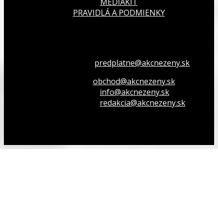
MEDIAKIT
PRAVIDLÁ A PODMIENKY
Všetko o členstve
predplatne@akcnezeny.sk
Inzeruj u nás
obchod@akcnezeny.sk
Opýtaj sa nás
info@akcnezeny.sk
Napíš do redakcie
redakcia@akcnezeny.sk