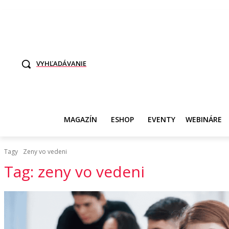
TO SME MY
SAMI ROZHODNITE, KTO POTREBUJE VASE DANE
SVET ŽEN
VYHĽADÁVANIE
MAGAZÍN
ESHOP
EVENTY
WEBINÁRE
Tagy
Zeny vo vedeni
Tag:
zeny vo vedeni