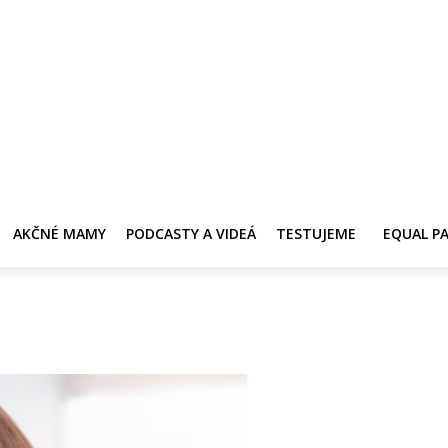
Y
AKČNÉ MAMY
PRE ZDRAVIE ŽENY
KONTAKT
PRACOVNÁ PONUKA
AKČNÉ MAMY
PODCASTY A VIDEÁ
TESTUJEME
EQUAL P