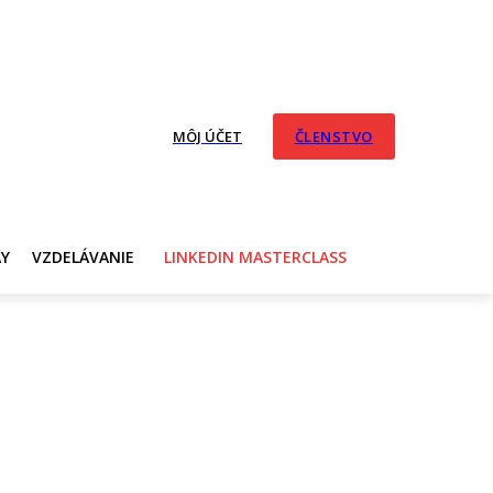
MÔJ ÚČET
ČLENSTVO
AY
VZDELÁVANIE
LINKEDIN MASTERCLASS