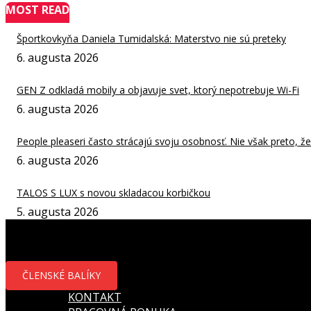
MOST READ
Športkovkyňa Daniela Tumidalská: Materstvo nie sú preteky
6. augusta 2026
GEN Z odkladá mobily a objavuje svet, ktorý nepotrebuje Wi-Fi
6. augusta 2026
People pleaseri často strácajú svoju osobnosť. Nie však preto, že b
6. augusta 2026
TALOS S LUX s novou skladacou korbičkou
5. augusta 2026
ČLENSKÉ BALÍKY
KONTAKT