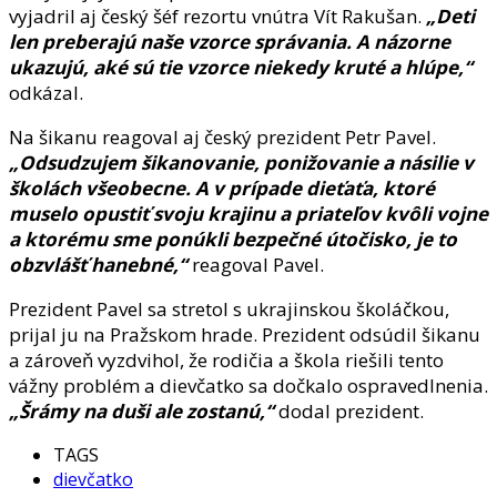
vyjadril aj český šéf rezortu vnútra Vít Rakušan.
„Deti
len preberajú naše vzorce správania. A názorne
ukazujú, aké sú tie vzorce niekedy kruté a hlúpe,“
odkázal.
Na šikanu reagoval aj český prezident Petr Pavel.
„Odsudzujem šikanovanie, ponižovanie a násilie v
školách všeobecne. A v prípade dieťaťa, ktoré
muselo opustiť svoju krajinu a priateľov kvôli vojne
a ktorému sme ponúkli bezpečné útočisko, je to
obzvlášť hanebné,“
reagoval Pavel.
Prezident Pavel sa stretol s ukrajinskou školáčkou,
prijal ju na Pražskom hrade. Prezident odsúdil šikanu
a zároveň vyzdvihol, že rodičia a škola riešili tento
vážny problém a dievčatko sa dočkalo ospravedlnenia.
„Šrámy na duši ale zostanú,“
dodal prezident.
TAGS
dievčatko