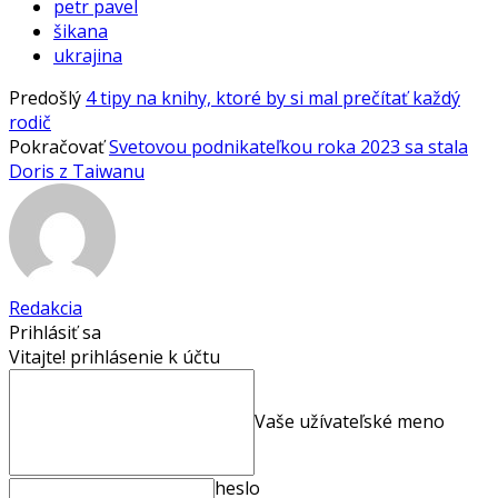
petr pavel
šikana
ukrajina
Predošlý
4 tipy na knihy, ktoré by si mal prečítať každý
rodič
Pokračovať
Svetovou podnikateľkou roka 2023 sa stala
Doris z Taiwanu
Redakcia
Prihlásiť sa
Vitajte! prihlásenie k účtu
Vaše užívateľské meno
heslo