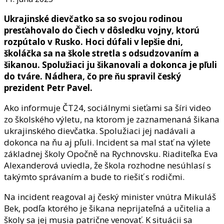
Ukrajinské dievčatko sa so svojou rodinou
presťahovalo do Čiech v dôsledku vojny, ktorú
rozpútalo v Rusko. Hoci dúfali v lepšie dni,
školáčka sa na škole stretla s odsudzovaním a
šikanou. Spolužiaci ju šikanovali a dokonca je pľuli
do tváre. Nádhera, čo pre ňu spravil český
prezident Petr Pavel.
Ako informuje ČT24, sociálnymi sieťami sa šíri video
zo školského výletu, na ktorom je zaznamenaná šikana
ukrajinského dievčatka. Spolužiaci jej nadávali a
dokonca na ňu aj pľuli. Incident sa mal stať na výlete
základnej školy Opočně na Rychnovsku. Riaditeľka Eva
Alexanderová uviedla, že škola rozhodne nesúhlasí s
takýmto správaním a bude to riešiť s rodičmi.
Na incident reagoval aj český minister vnútra Mikuláš
Bek, podľa ktorého je šikana neprijateľná a učitelia a
školy sa jej musia patrične venovať. K situácii sa