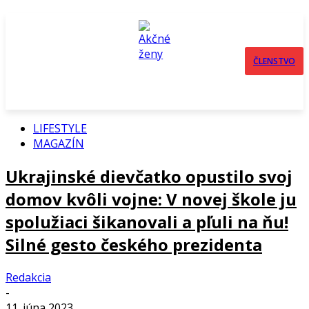
ČLENSTVO
LIFESTYLE
MAGAZÍN
Ukrajinské dievčatko opustilo svoj
domov kvôli vojne: V novej škole ju
spolužiaci šikanovali a pľuli na ňu!
Silné gesto českého prezidenta
Redakcia
-
11. júna 2023