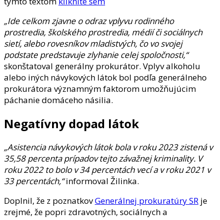
týmto textom
kliknite sem
„Ide celkom zjavne o odraz vplyvu rodinného
prostredia, školského prostredia, médií či sociálnych
sietí, alebo rovesníkov mladistvých, čo vo svojej
podstate predstavuje zlyhanie celej spoločnosti,“
skonštatoval generálny prokurátor. Vplyv alkoholu
alebo iných návykových látok bol podľa generálneho
prokurátora významným faktorom umožňujúcim
páchanie domáceho násilia.
Negatívny dopad látok
„Asistencia návykových látok bola v roku 2023 zistená v
35,58 percenta prípadov tejto závažnej kriminality. V
roku 2022 to bolo v 34 percentách vecí a v roku 2021 v
33 percentách,“
informoval Žilinka.
Doplnil, že z poznatkov
Generálnej prokuratúry SR
je
zrejmé, že popri zdravotných, sociálnych a