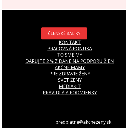
ČLENSKÉ BALÍKY
KONTAKT
PRACOVNÁ PONUKA
TO SME MY
DARUJTE 2 % Z DANE NA PODPORU ŽIEN
AKČNÉ MAMY
PRE ZDRAVIE ŽENY
SVET ŽENY
MEDIAKIT
PRAVIDLÁ A PODMIENKY
Všetko o členstve
predplatne@akcnezeny.sk