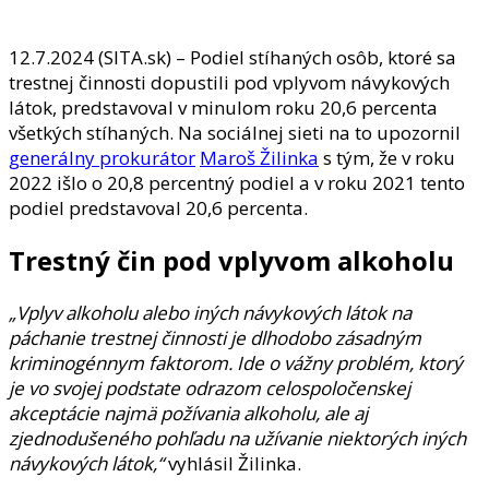
12.7.2024 (SITA.sk) – Podiel stíhaných osôb, ktoré sa
trestnej činnosti dopustili pod vplyvom návykových
látok, predstavoval v minulom roku 20,6 percenta
všetkých stíhaných. Na sociálnej sieti na to upozornil
generálny prokurátor
Maroš Žilinka
s tým, že v roku
2022 išlo o 20,8 percentný podiel a v roku 2021 tento
podiel predstavoval 20,6 percenta.
Trestný čin pod vplyvom alkoholu
„Vplyv alkoholu alebo iných návykových látok na
páchanie trestnej činnosti je dlhodobo zásadným
kriminogénnym faktorom. Ide o vážny problém, ktorý
je vo svojej podstate odrazom celospoločenskej
akceptácie najmä požívania alkoholu, ale aj
zjednodušeného pohľadu na užívanie niektorých iných
návykových látok,“
vyhlásil Žilinka.