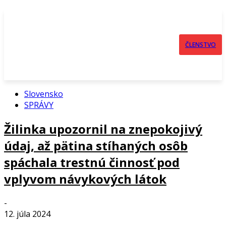
ČLENSTVO
Slovensko
SPRÁVY
Žilinka upozornil na znepokojivý
údaj, až pätina stíhaných osôb
spáchala trestnú činnosť pod
vplyvom návykových látok
-
12. júla 2024