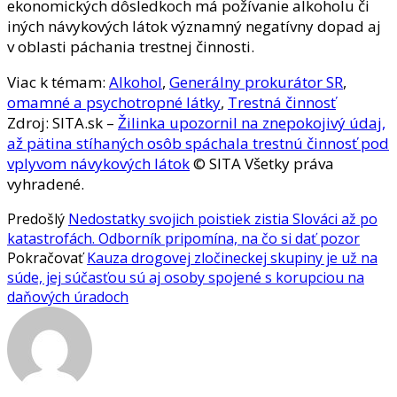
ekonomických dôsledkoch má požívanie alkoholu či
iných návykových látok významný negatívny dopad aj
v oblasti páchania trestnej činnosti.
Viac k témam:
Alkohol
,
Generálny prokurátor SR
,
omamné a psychotropné látky
,
Trestná činnosť
Zdroj: SITA.sk –
Žilinka upozornil na znepokojivý údaj,
až pätina stíhaných osôb spáchala trestnú činnosť pod
vplyvom návykových látok
© SITA Všetky práva
vyhradené.
Predošlý
Nedostatky svojich poistiek zistia Slováci až po
katastrofách. Odborník pripomína, na čo si dať pozor
Pokračovať
Kauza drogovej zločineckej skupiny je už na
súde, jej súčasťou sú aj osoby spojené s korupciou na
daňových úradoch