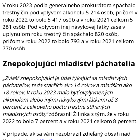
V roku 2023 podľa generálneho prokurátora spáchalo
trestný čin pod vplyvom alkoholu 5 214 osôb, pričom v
roku 2022 to bolo 5 417 osôb a v roku 2021 celkom 5
281 osôb. Pod vplyvom inej návykovej látky zase v
uplynulom roku trestný čin spáchalo 820 osôb,
pričom v roku 2022 to bolo 793 a v roku 2021 celkom
770 osôb.
Znepokojujúci mladiství páchatelia
„Zvlášť znepokojujúci je údaj týkajúci sa mladistvých
páchateľov, teda starších ako 14 rokov a mladších ako
18 rokov. V roku 2023 malo byť ovplyvnených
alkoholom alebo inými návykovými látkami až 8
percent z celkového počtu trestne stíhaných
mladistvých osôb,“
zdôraznil Žilinka s tým, že v roku
2022 to bolo 7 percent a v roku 2021 celkom 8 percent.
V prípade, ak sa vám nezobrazil zdieľaný obsah nad