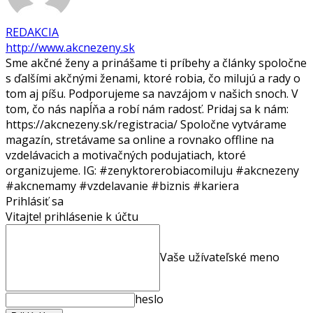
REDAKCIA
http://www.akcnezeny.sk
Sme akčné ženy a prinášame ti príbehy a články spoločne
s ďalšími akčnými ženami, ktoré robia, čo milujú a rady o
tom aj píšu. Podporujeme sa navzájom v našich snoch. V
tom, čo nás napĺňa a robí nám radosť. Pridaj sa k nám:
https://akcnezeny.sk/registracia/ Spoločne vytvárame
magazín, stretávame sa online a rovnako offline na
vzdelávacich a motivačných podujatiach, ktoré
organizujeme. IG: #zenyktorerobiacomiluju #akcnezeny
#akcnemamy #vzdelavanie #biznis #kariera
Prihlásiť sa
Vitajte! prihlásenie k účtu
Vaše užívateľské meno
heslo