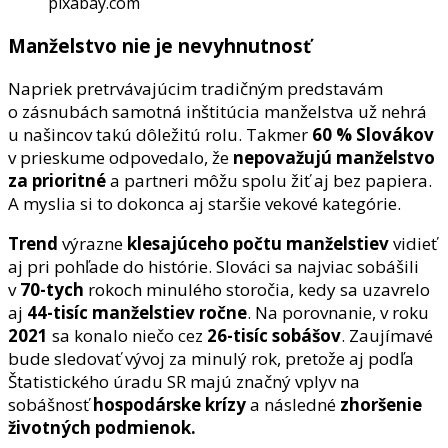
pixabay.com
Manželstvo nie je nevyhnutnosť
Napriek pretrvávajúcim tradičným predstavám
o zásnubách samotná inštitúcia manželstva už nehrá
u našincov takú dôležitú rolu. Takmer
60 % Slovákov
v prieskume odpovedalo, že
nepovažujú manželstvo
za prioritné
a partneri môžu spolu žiť aj bez papiera.
A myslia si to dokonca aj staršie vekové kategórie.
Trend
výrazne
klesajúceho počtu manželstiev
vidieť
aj pri pohľade do histórie. Slováci sa najviac sobášili
v
70-tych
rokoch minulého storočia, kedy sa uzavrelo
aj
44-tisíc
manželstiev
ročne
. Na porovnanie, v roku
2021
sa konalo niečo cez
26-tisíc sobášov
. Zaujímavé
bude sledovať vývoj za minulý rok, pretože aj podľa
Štatistického úradu SR majú značný vplyv na
sobášnosť
hospodárske krízy
a následné
zhoršenie
životných podmienok.