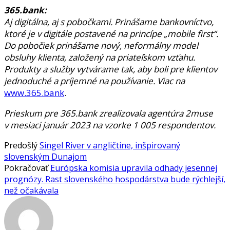
365.bank:
Aj digitálna, aj s pobočkami. Prinášame bankovníctvo,
ktoré je v digitále postavené na princípe „mobile first“.
Do pobočiek prinášame nový, neformálny model
obsluhy klienta, založený na priateľskom vzťahu.
Produkty a služby vytvárame tak, aby boli pre klientov
jednoduché a príjemné na používanie. Viac na
www.365.bank
.
Prieskum pre 365.bank zrealizovala agentúra 2muse
v mesiaci január 2023 na vzorke 1 005 respondentov.
Predošlý
Singel River v angličtine, inšpirovaný
slovenským Dunajom
Pokračovať
Európska komisia upravila odhady jesennej
prognózy. Rast slovenského hospodárstva bude rýchlejší,
než očakávala