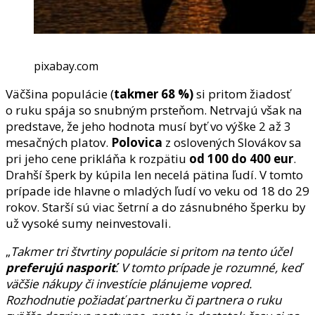
pixabay.com
Väčšina populácie (
takmer 68 %)
si pritom žiadosť
o ruku spája so snubným prsteňom. Netrvajú však na
predstave, že jeho hodnota musí byť vo výške 2 až 3
mesačných platov.
Polovica
z oslovených Slovákov sa
pri jeho cene prikláňa k rozpätiu
od 100 do 400 eur
.
Drahší šperk by kúpila len necelá pätina ľudí. V tomto
prípade ide hlavne o mladých ľudí vo veku od 18 do 29
rokov. Starší sú viac šetrní a do zásnubného šperku by
už vysoké sumy neinvestovali.
„
Takmer tri štvrtiny populácie si pritom na tento účel
preferujú nasporiť
. V tomto prípade je rozumné, keď
väčšie nákupy či investície plánujeme vopred.
Rozhodnutie požiadať partnerku či partnera o ruku