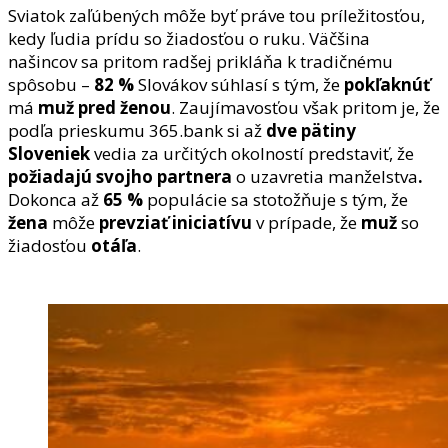
Sviatok zaľúbených môže byť práve tou príležitosťou,
kedy ľudia prídu so žiadosťou o ruku. Väčšina
našincov sa pritom radšej prikláňa k tradičnému
spôsobu –
82 %
Slovákov súhlasí s tým, že
pokľaknúť
má
muž pred ženou
. Zaujímavosťou však pritom je, že
podľa prieskumu 365.bank si až
dve pätiny
Sloveniek
vedia za určitých okolností predstaviť, že
požiadajú svojho partnera
o uzavretia manželstva
.
Dokonca až
65 %
populácie sa stotožňuje s tým, že
žena
môže
prevziať iniciatívu
v prípade, že
muž
so
žiadosťou
otáľa
.