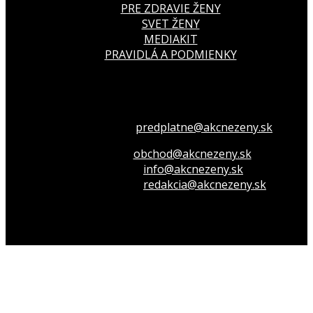
PRE ZDRAVIE ŽENY
SVET ŽENY
MEDIAKIT
PRAVIDLÁ A PODMIENKY
Všetko o členstve
predplatne@akcnezeny.sk
Inzeruj u nás
obchod@akcnezeny.sk
Opýtaj sa nás
info@akcnezeny.sk
Napíš do redakcie
redakcia@akcnezeny.sk