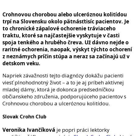
Crohnovou chorobou alebo ulceróznou kolitídou
trpí na Slovensku okolo pätnásťtisíc pacientov. J
e
to chronické zápalové ochorenie tráviaceho
traktu, ktoré sa najčastejšie vyskytuje v časti
spoja tenkého a hrubého čreva
. Už dávno nejde o
raritné ochorenia, naopak, výskyt týchto ochorení
z neznámych príčin stúpa a neraz sa začínajú už v
detskom veku.
Napriek závažnosti tejto diagnózy dokážu pacienti
viesť plnohodnotný život – a to je aj príbeh aktívnej
mladej dámy, ktorá je dokonca predsedníčkou
občianskeho združenia, podporujúceho pacientov s
Crohnovou chorobou a ulceróznou kolitídou.
Slovak Crohn Club
Veronika Ivančíková
je popri práci lektorky