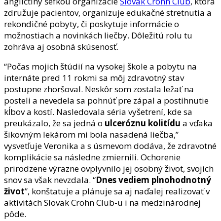
angličtiny šéfkou organizácie
Slovak Crohn Club
, ktorá
združuje pacientov, organizuje edukačné stretnutia a
rekondičné pobyty, či poskytuje informácie o
možnostiach a novinkách liečby. Dôležitú rolu tu
zohráva aj osobná skúsenosť.
“Počas mojich štúdií na vysokej škole a pobytu na
internáte pred 11 rokmi sa môj zdravotný stav
postupne zhoršoval. Neskôr som zostala ležať na
posteli a nevedela sa pohnúť pre zápal a postihnutie
kĺbov a kostí. Nasledovala séria vyšetrení, kde sa
preukázalo, že sa jedná o
ulceróznu kolitídu
a vďaka
šikovným lekárom mi bola nasadená liečba,”
vysvetľuje Veronika a s úsmevom dodáva, že zdravotné
komplikácie sa následne zmiernili. Ochorenie
prirodzene výrazne ovplyvnilo jej osobný život, svojich
snov sa však nevzdala. “
Dnes vediem plnohodnotný
život
”, konštatuje a plánuje sa aj naďalej realizovať v
aktivitách Slovak Crohn Club-u i na medzinárodnej
pôde.