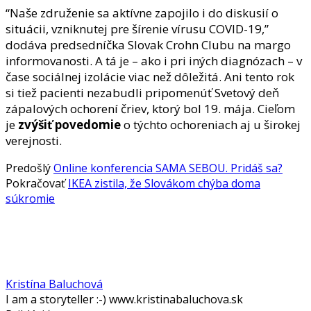
“Naše združenie sa aktívne zapojilo i do diskusií o
situácii, vzniknutej pre šírenie vírusu COVID-19,”
dodáva predsedníčka Slovak Crohn Clubu na margo
informovanosti. A tá je – ako i pri iných diagnózach – v
čase sociálnej izolácie viac než dôležitá. Ani tento rok
si tiež pacienti nezabudli pripomenúť Svetový deň
zápalových ochorení čriev, ktorý bol 19. mája. Cieľom
je
zvýšiť povedomie
o týchto ochoreniach aj u širokej
verejnosti.
Predošlý
Online konferencia SAMA SEBOU. Pridáš sa?
Pokračovať
IKEA zistila, že Slovákom chýba doma
súkromie
Kristína Baluchová
I am a storyteller :-) www.kristinabaluchova.sk