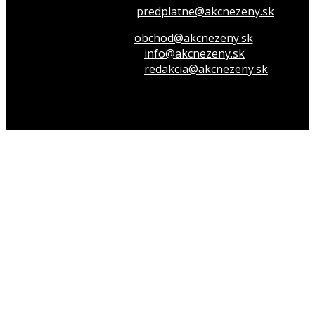
Všetko o členstve
predplatne@akcnezeny.sk
Inzeruj u nás
obchod@akcnezeny.sk
Opýtaj sa nás
info@akcnezeny.sk
Napíš do redakcie
redakcia@akcnezeny.sk