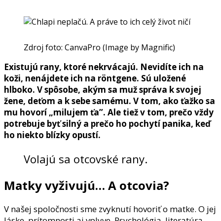
Zdroj foto: CanvaPro (Image by Magnific)
Existujú rany, ktoré nekrvácajú. Nevidíte ich na
koži, nenájdete ich na röntgene. Sú uložené
hlboko. V spôsobe, akým sa muž správa k svojej
žene, deťom a k sebe samému. V tom, ako ťažko sa
mu hovorí „milujem ťa”. Ale tiež v tom, prečo vždy
potrebuje byť silný a prečo ho pochytí panika, keď
ho niekto blízky opustí.
Volajú sa otcovské rany.
Matky vyživujú… A otcovia?
V našej spoločnosti sme zvyknutí hovoriť o matke. O jej
láske, prítomnosti aj vplyve. Psychológia, literatúra,