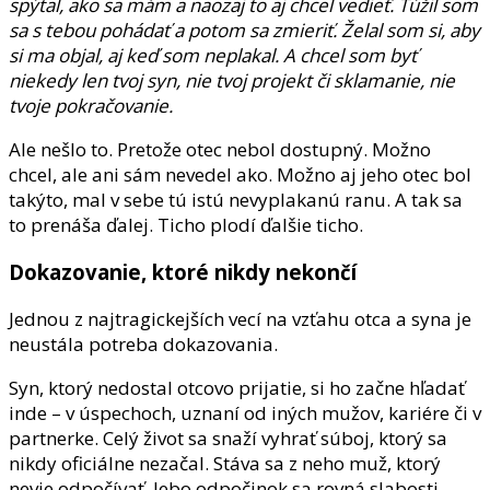
spýtal, ako sa mám a naozaj to aj chcel vedieť.
Túžil som
sa s tebou pohádať a potom sa zmieriť.
Želal som si, aby
si ma objal, aj keď som neplakal.
A chcel som byť
niekedy len tvoj syn, nie tvoj projekt či sklamanie, nie
tvoje pokračovanie.
Ale nešlo to. Pretože otec nebol dostupný. Možno
chcel, ale ani sám nevedel ako. Možno aj jeho otec bol
takýto, mal v sebe tú istú nevyplakanú ranu. A tak sa
to prenáša ďalej. Ticho plodí ďalšie ticho.
Dokazovanie, ktoré nikdy nekončí
Jednou z najtragickejších vecí na vzťahu otca a syna je
neustála potreba dokazovania.
Syn, ktorý nedostal otcovo prijatie, si ho začne hľadať
inde – v úspechoch, uznaní od iných mužov, kariére či v
partnerke. Celý život sa snaží vyhrať súboj, ktorý sa
nikdy oficiálne nezačal. Stáva sa z neho muž, ktorý
nevie odpočívať, lebo odpočinok sa rovná slabosti.