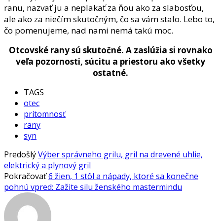
ranu, nazvať ju a neplakať za ňou ako za slabosťou,
ale ako za niečím skutočným, čo sa vám stalo. Lebo to,
čo pomenujeme, nad nami nemá takú moc.
Otcovské rany sú skutočné. A zaslúžia si rovnako
veľa pozornosti, súcitu a priestoru ako všetky
ostatné.
TAGS
otec
prítomnosť
rany
syn
Predošlý
Výber správneho grilu, gril na drevené uhlie,
elektrický a plynový gril
Pokračovať
6 žien, 1 stôl a nápady, ktoré sa konečne
pohnú vpred: Zažite silu ženského mastermindu