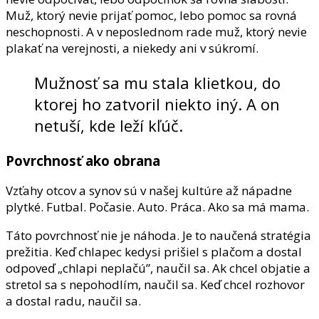
Muž, ktorý nevie prijať pomoc, lebo pomoc sa rovná
neschopnosti. A v neposlednom rade muž, ktorý nevie
plakať na verejnosti, a niekedy ani v súkromí.
Mužnosť sa mu stala klietkou, do
ktorej ho zatvoril niekto iný. A on
netuší, kde leží kľúč.
Povrchnosť ako obrana
Vzťahy otcov a synov sú v našej kultúre až nápadne
plytké. Futbal. Počasie. Auto. Práca. Ako sa má mama.
Táto povrchnosť nie je náhoda. Je to naučená stratégia
prežitia. Keď chlapec kedysi prišiel s plačom a dostal
odpoveď „chlapi neplačú”, naučil sa. Ak chcel objatie a
stretol sa s nepohodlím, naučil sa. Keď chcel rozhovor
a dostal radu, naučil sa.