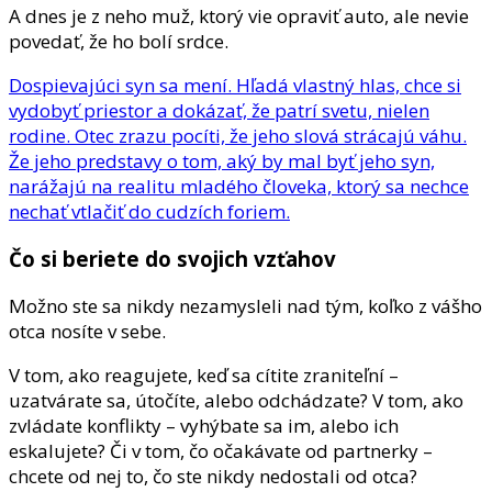
A dnes je z neho muž, ktorý vie opraviť auto, ale nevie
povedať, že ho bolí srdce.
Dospievajúci syn sa mení. Hľadá vlastný hlas, chce si
vydobyť priestor a dokázať, že patrí svetu, nielen
rodine. Otec zrazu pocíti, že jeho slová strácajú váhu.
Že jeho predstavy o tom, aký by mal byť jeho syn,
narážajú na realitu mladého človeka, ktorý sa nechce
nechať vtlačiť do cudzích foriem.
Čo si beriete do svojich vzťahov
Možno ste sa nikdy nezamysleli nad tým, koľko z vášho
otca nosíte v sebe.
V tom, ako reagujete, keď sa cítite zraniteľní –
uzatvárate sa, útočíte, alebo odchádzate? V tom, ako
zvládate konflikty – vyhýbate sa im, alebo ich
eskalujete? Či v tom, čo očakávate od partnerky –
chcete od nej to, čo ste nikdy nedostali od otca?