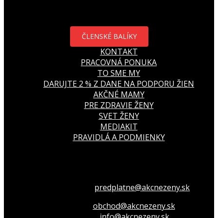
ČLENSKÉ BALÍKY
KONTAKT
PRACOVNÁ PONUKA
TO SME MY
DARUJTE 2 % Z DANE NA PODPORU ŽIEN
AKČNÉ MAMY
PRE ZDRAVIE ŽENY
SVET ŽENY
MEDIAKIT
PRAVIDLÁ A PODMIENKY
Všetko o členstve
predplatne@akcnezeny.sk
Inzeruj u nás
obchod@akcnezeny.sk
Opýtaj sa nás
info@akcnezeny.sk