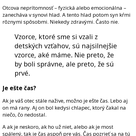
Otcova neprítomnosť – fyzická alebo emocionálna –
zanecháva v synovi hlad. A tento hlad potom syn kŕmi
rôznymi spôsobmi. Niekedy zdravými. Často nie.
Vzorce, ktoré sme si vzali z
detských vzťahov, sú najsilnejšie
vzorce, aké máme. Nie preto, že
by boli správne, ale preto, že sú
prvé.
Je ešte čas?
Ak je váš otec stále nažive, možno je ešte čas. Lebo aj
on má rany. Aj on bol kedysi chlapec, ktorý čakal na
niečo, čo nedostal.
A ak je neskoro, ak ho už niet, alebo ak je most
spálený, tak je čas aspoň pre vás. Čas pozrieť sa na tú