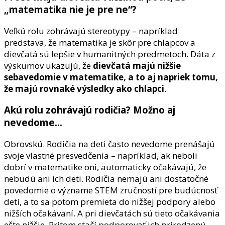
„matematika nie je pre ne“?
Veľkú rolu zohrávajú stereotypy – napríklad
predstava, že matematika je skôr pre chlapcov a
dievčatá sú lepšie v humanitných predmetoch. Dáta z
výskumov ukazujú, že
dievčatá majú nižšie
sebavedomie v matematike, a to aj napriek tomu,
že majú rovnaké výsledky ako chlapci
.
Akú rolu zohrávajú rodičia? Možno aj
nevedome…
Obrovskú. Rodičia na deti často nevedome prenášajú
svoje vlastné presvedčenia – napríklad, ak neboli
dobrí v matematike oni, automaticky očakávajú, že
nebudú ani ich deti. Rodičia nemajú ani dostatočné
povedomie o význame STEM zručností pre budúcnosť
detí, a to sa potom premieta do nižšej podpory alebo
nižších očakávaní. A pri dievčatách sú tieto očakávania
ešte nižšie. Pritom stačí podporovať ich prirodzenú