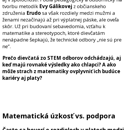
tvorbu metodík
Evy Gálikovej
z občianskeho
združenia
Erudo
sa však rozdiely medzi mužmi a
ženami nezačínajú až pri výplatnej páske, ale oveľa
skôr. Už pri budovaní sebavedomia, vzťahu k
matematike a stereotypoch, ktoré dievčatám
nenápadne šepkajú, že technické odbory „nie sú pre
ne”.
Prečo dievčatá zo STEM odborov odchádzajú, aj
keď majú rovnaké výsledky ako chlapci? A ako
môže strach z matematiky ovplyvniť ich budúce
kariéry aj platy?
Matematická úzkosť vs. podpora
Často sa hovorí o rozdieloch v platoch medzi