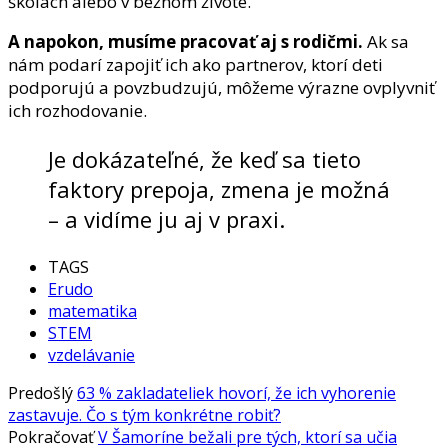
školách alebo v bežnom živote.
A napokon, musíme pracovať aj s rodičmi.
Ak sa
nám podarí zapojiť ich ako partnerov, ktorí deti
podporujú a povzbudzujú, môžeme výrazne ovplyvniť
ich rozhodovanie.
Je dokázateľné, že keď sa tieto
faktory prepoja, zmena je možná
– a vidíme ju aj v praxi.
TAGS
Erudo
matematika
STEM
vzdelávanie
Predošlý
63 % zakladateliek hovorí, že ich vyhorenie
zastavuje. Čo s tým konkrétne robiť?
Pokračovať
V Šamoríne bežali pre tých, ktorí sa učia