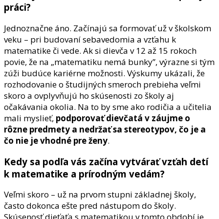
práci?
Jednoznačne áno. Začínajú sa formovať už v školskom
veku – pri budovaní sebavedomia a vzťahu k
matematike či vede. Ak si dievča v 12 až 15 rokoch
povie, že na „matematiku nemá bunky”, výrazne si tým
zúži budúce kariérne možnosti. Výskumy ukázali, že
rozhodovanie o študijných smeroch prebieha veľmi
skoro a ovplyvňujú ho skúsenosti zo školy aj
očakávania okolia. Na to by sme ako rodičia a učitelia
mali myslieť,
podporovať dievčatá v záujme o
rôzne predmety a nedržať sa stereotypov, čo je a
čo nie je vhodné pre ženy
.
Kedy sa podľa vás začína vytvárať vzťah detí
k matematike a prírodným vedám?
Veľmi skoro – už na prvom stupni základnej školy,
často dokonca ešte pred nástupom do školy.
Skúsenosť dieťaťa s matematikou v tomto období je