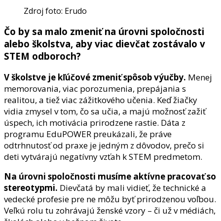
Zdroj foto: Erudo
Čo by sa malo zmeniť na úrovni spoločnosti
alebo školstva, aby viac dievčat zostávalo v
STEM odboroch?
V školstve je kľúčové zmeniť spôsob výučby.
Menej
memorovania, viac porozumenia, prepájania s
realitou, a tiež viac zážitkového učenia. Keď žiačky
vidia zmysel v tom, čo sa učia, a majú možnosť zažiť
úspech, ich motivácia prirodzene rastie. Dáta z
programu EduPOWER preukázali, že práve
odtrhnutosť od praxe je jedným z dôvodov, prečo si
deti vytvárajú negatívny vzťah k STEM predmetom.
Na úrovni spoločnosti musíme aktívne pracovať so
stereotypmi.
Dievčatá by mali vidieť, že technické a
vedecké profesie pre ne môžu byť prirodzenou voľbou.
Veľkú rolu tu zohrávajú ženské vzory – či už v médiách,