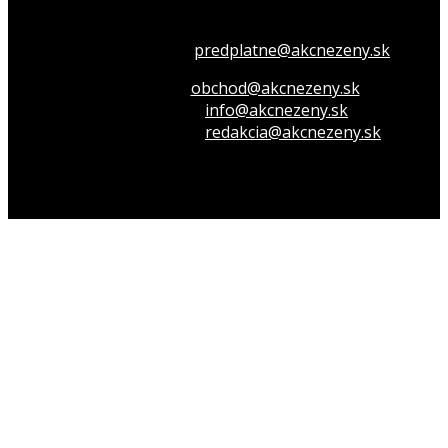
Všetko o členstve
predplatne@akcnezeny.sk
Inzeruj u nás
obchod@akcnezeny.sk
Opýtaj sa nás
info@akcnezeny.sk
Napíš do redakcie
redakcia@akcnezeny.sk