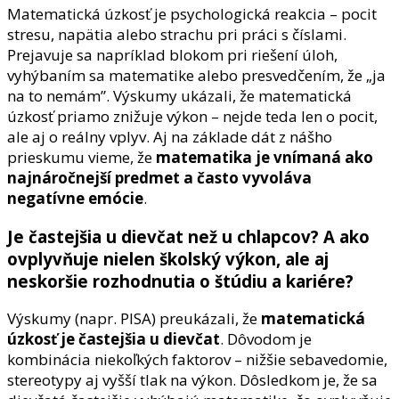
Matematická úzkosť je psychologická reakcia – pocit
stresu, napätia alebo strachu pri práci s číslami.
Prejavuje sa napríklad blokom pri riešení úloh,
vyhýbaním sa matematike alebo presvedčením, že „ja
na to nemám”. Výskumy ukázali, že matematická
úzkosť priamo znižuje výkon – nejde teda len o pocit,
ale aj o reálny vplyv. Aj na základe dát z nášho
prieskumu vieme, že
matematika je vnímaná ako
najnáročnejší predmet a často vyvoláva
negatívne emócie
.
Je častejšia u dievčat než u chlapcov? A ako
ovplyvňuje nielen školský výkon, ale aj
neskoršie rozhodnutia o štúdiu a kariére?
Výskumy (napr. PISA) preukázali, že
matematická
úzkosť je častejšia u dievčat
. Dôvodom je
kombinácia niekoľkých faktorov – nižšie sebavedomie,
stereotypy aj vyšší tlak na výkon. Dôsledkom je, že sa