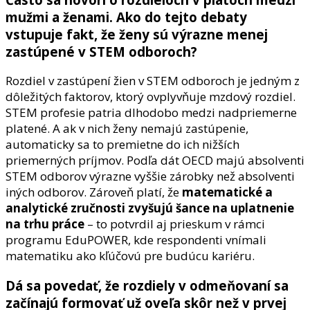
mužmi a ženami. Ako do tejto debaty
vstupuje fakt, že ženy sú výrazne menej
zastúpené v STEM odboroch?
Rozdiel v zastúpení žien v STEM odboroch je jedným z
dôležitých faktorov, ktorý ovplyvňuje mzdový rozdiel.
STEM profesie patria dlhodobo medzi nadpriemerne
platené. A ak v nich ženy nemajú zastúpenie,
automaticky sa to premietne do ich nižších
priemerných príjmov. Podľa dát OECD majú absolventi
STEM odborov výrazne vyššie zárobky než absolventi
iných odborov. Zároveň platí, že
matematické a
analytické zručnosti zvyšujú šance na uplatnenie
na trhu práce
– to potvrdil aj prieskum v rámci
programu EduPOWER, kde respondenti vnímali
matematiku ako kľúčovú pre budúcu kariéru.
Dá sa povedať, že rozdiely v odmeňovaní sa
začínajú formovať už oveľa skôr než v prvej