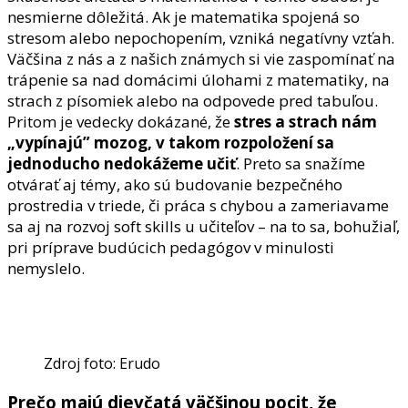
nesmierne dôležitá. Ak je matematika spojená so
stresom alebo nepochopením, vzniká negatívny vzťah.
Väčšina z nás a z našich známych si vie zaspomínať na
trápenie sa nad domácimi úlohami z matematiky, na
strach z písomiek alebo na odpovede pred tabuľou.
Pritom je vedecky dokázané, že
stres a strach nám
„vypínajú” mozog, v takom rozpoložení sa
jednoducho nedokážeme učiť
. Preto sa snažíme
otvárať aj témy, ako sú budovanie bezpečného
prostredia v triede, či práca s chybou a zameriavame
sa aj na rozvoj soft skills u učiteľov – na to sa, bohužiaľ,
pri príprave budúcich pedagógov v minulosti
nemyslelo.
Zdroj foto: Erudo
Prečo majú dievčatá väčšinou pocit, že