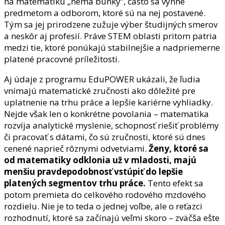
na matematiku „nemá bunky”, často sa vyhne
predmetom a odborom, ktoré sú na nej postavené.
Tým sa jej prirodzene zužuje výber študijných smerov
a neskôr aj profesií. Práve STEM oblasti pritom patria
medzi tie, ktoré ponúkajú stabilnejšie a nadpriemerne
platené pracovné príležitosti.
Aj údaje z programu EduPOWER ukázali, že ľudia
vnímajú matematické zručnosti ako dôležité pre
uplatnenie na trhu práce a lepšie kariérne vyhliadky.
Nejde však len o konkrétne povolania – matematika
rozvíja analytické myslenie, schopnosť riešiť problémy
či pracovať s dátami, čo sú zručnosti, ktoré sú dnes
cenené naprieč rôznymi odvetviami.
Ženy, ktoré sa
od matematiky odklonia už v mladosti, majú
menšiu pravdepodobnosť vstúpiť do lepšie
platených segmentov trhu práce.
Tento efekt sa
potom premieta do celkového rodového mzdového
rozdielu. Nie je to teda o jednej voľbe, ale o reťazci
rozhodnutí, ktoré sa začínajú veľmi skoro – zväčša ešte