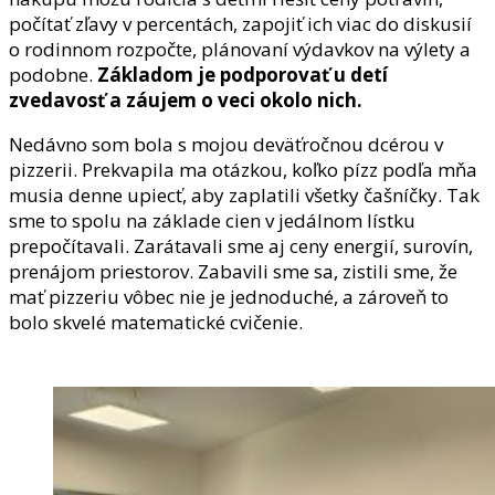
počítať zľavy v percentách, zapojiť ich viac do diskusií
o rodinnom rozpočte, plánovaní výdavkov na výlety a
podobne.
Základom je podporovať u detí
zvedavosť a záujem o veci okolo nich.
Nedávno som bola s mojou deväťročnou dcérou v
pizzerii. Prekvapila ma otázkou, koľko pízz podľa mňa
musia denne upiecť, aby zaplatili všetky čašníčky. Tak
sme to spolu na základe cien v jedálnom lístku
prepočítavali. Zarátavali sme aj ceny energií, surovín,
prenájom priestorov. Zabavili sme sa, zistili sme, že
mať pizzeriu vôbec nie je jednoduché, a zároveň to
bolo skvelé matematické cvičenie.