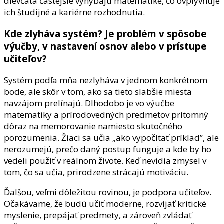
dievčatá častejšie vyhýbajú matematike, čo ovplyvňuje
ich študijné a kariérne rozhodnutia.
Kde zlyháva systém? Je problém v spôsobe
výučby, v nastavení osnov alebo v prístupe
učiteľov?
Systém podľa mňa nezlyháva v jednom konkrétnom
bode, ale skôr v tom, ako sa tieto slabšie miesta
navzájom prelínajú. Dlhodobo je vo výučbe
matematiky a prírodovedných predmetov prítomný
dôraz na memorovanie namiesto skutočného
porozumenia. Žiaci sa učia „ako vypočítať príklad”, ale
nerozumejú, prečo daný postup funguje a kde by ho
vedeli použiť v reálnom živote. Keď nevidia zmysel v
tom, čo sa učia, prirodzene strácajú motiváciu.
Ďalšou, veľmi dôležitou rovinou, je podpora učiteľov.
Očakávame, že budú učiť moderne, rozvíjať kritické
myslenie, prepájať predmety, a zároveň zvládať