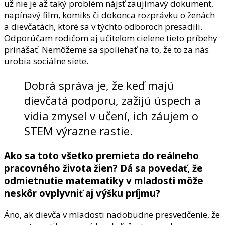
už nie je až taký problém nájsť zaujímavý dokument,
napínavý film, komiks či dokonca rozprávku o ženách
a dievčatách, ktoré sa v týchto odboroch presadili.
Odporúčam rodičom aj učiteľom cielene tieto príbehy
prinášať. Nemôžeme sa spoliehať na to, že to za nás
urobia sociálne siete.
Dobrá správa je, že keď majú
dievčatá podporu, zažijú úspech a
vidia zmysel v učení, ich záujem o
STEM výrazne rastie.
Ako sa toto všetko premieta do reálneho
pracovného života žien? Dá sa povedať, že
odmietnutie matematiky v mladosti môže
neskôr ovplyvniť aj výšku príjmu?
Áno, ak dievča v mladosti nadobudne presvedčenie, že