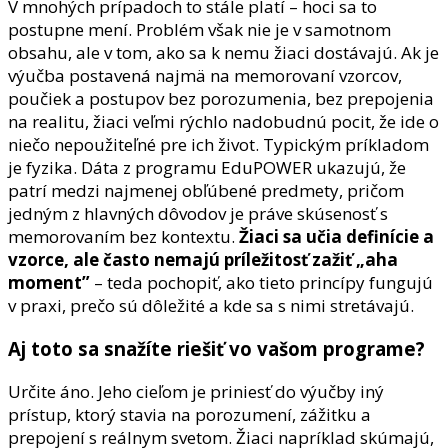
V mnohých prípadoch to stále platí – hoci sa to
postupne mení. Problém však nie je v samotnom
obsahu, ale v tom, ako sa k nemu žiaci dostávajú. Ak je
výučba postavená najmä na memorovaní vzorcov,
poučiek a postupov bez porozumenia, bez prepojenia
na realitu, žiaci veľmi rýchlo nadobudnú pocit, že ide o
niečo nepoužiteľné pre ich život. Typickým príkladom
je fyzika. Dáta z programu EduPOWER ukazujú, že
patrí medzi najmenej obľúbené predmety, pričom
jedným z hlavných dôvodov je práve skúsenosť s
memorovaním bez kontextu.
Žiaci sa učia definície a
vzorce, ale často nemajú príležitosť zažiť „aha
moment”
– teda pochopiť, ako tieto princípy fungujú
v praxi, prečo sú dôležité a kde sa s nimi stretávajú.
Aj toto sa snažíte riešiť vo vašom programe?
Určite áno. Jeho cieľom je priniesť do výučby iný
prístup, ktorý stavia na porozumení, zážitku a
prepojení s reálnym svetom. Žiaci napríklad skúmajú,