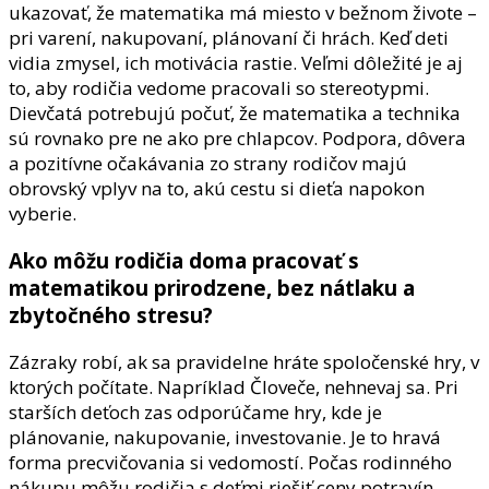
ukazovať, že matematika má miesto v bežnom živote –
pri varení, nakupovaní, plánovaní či hrách. Keď deti
vidia zmysel, ich motivácia rastie. Veľmi dôležité je aj
to, aby rodičia vedome pracovali so stereotypmi.
Dievčatá potrebujú počuť, že matematika a technika
sú rovnako pre ne ako pre chlapcov. Podpora, dôvera
a pozitívne očakávania zo strany rodičov majú
obrovský vplyv na to, akú cestu si dieťa napokon
vyberie.
Ako môžu rodičia doma pracovať s
matematikou prirodzene, bez nátlaku a
zbytočného stresu?
Zázraky robí, ak sa pravidelne hráte spoločenské hry, v
ktorých počítate. Napríklad Človeče, nehnevaj sa. Pri
starších deťoch zas odporúčame hry, kde je
plánovanie, nakupovanie, investovanie. Je to hravá
forma precvičovania si vedomostí. Počas rodinného
nákupu môžu rodičia s deťmi riešiť ceny potravín,