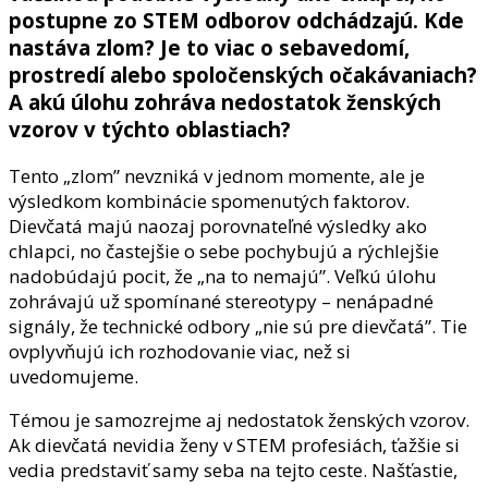
postupne zo STEM odborov odchádzajú. Kde
nastáva zlom? Je to viac o sebavedomí,
prostredí alebo spoločenských očakávaniach?
A akú úlohu zohráva nedostatok ženských
vzorov v týchto oblastiach?
Tento „zlom” nevzniká v jednom momente, ale je
výsledkom kombinácie spomenutých faktorov.
Dievčatá majú naozaj porovnateľné výsledky ako
chlapci, no častejšie o sebe pochybujú a rýchlejšie
nadobúdajú pocit, že „na to nemajú”. Veľkú úlohu
zohrávajú už spomínané stereotypy – nenápadné
signály, že technické odbory „nie sú pre dievčatá”. Tie
ovplyvňujú ich rozhodovanie viac, než si
uvedomujeme.
Témou je samozrejme aj nedostatok ženských vzorov.
Ak dievčatá nevidia ženy v STEM profesiách, ťažšie si
vedia predstaviť samy seba na tejto ceste. Našťastie,