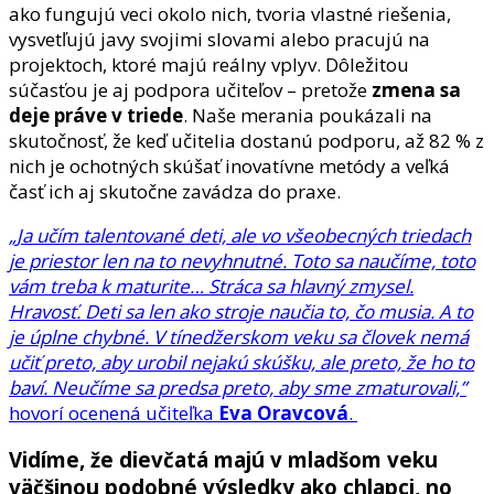
ako fungujú veci okolo nich, tvoria vlastné riešenia,
vysvetľujú javy svojimi slovami alebo pracujú na
projektoch, ktoré majú reálny vplyv. Dôležitou
súčasťou je aj podpora učiteľov – pretože
zmena sa
deje práve v triede
. Naše merania poukázali na
skutočnosť, že keď učitelia dostanú podporu, až 82 % z
nich je ochotných skúšať inovatívne metódy a veľká
časť ich aj skutočne zavádza do praxe.
„Ja učím talentované deti, ale vo všeobecných triedach
je priestor len na to nevyhnutné. Toto sa naučíme, toto
vám treba k maturite… Stráca sa hlavný zmysel.
Hravosť. Deti sa len ako stroje naučia to, čo musia. A to
je úplne chybné. V tínedžerskom veku sa človek nemá
učiť preto, aby urobil nejakú skúšku, ale preto, že ho to
baví. Neučíme sa predsa preto, aby sme zmaturovali,”
hovorí ocenená učiteľka
Eva Oravcová
.
Vidíme, že dievčatá majú v mladšom veku
väčšinou podobné výsledky ako chlapci, no