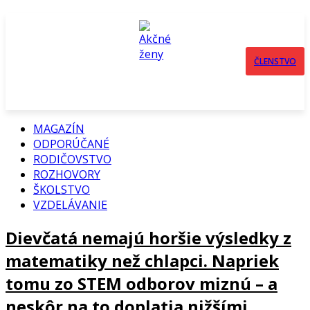
ČLENSTVO
MAGAZÍN
ODPORÚČANÉ
RODIČOVSTVO
ROZHOVORY
ŠKOLSTVO
VZDELÁVANIE
Dievčatá nemajú horšie výsledky z
matematiky než chlapci. Napriek
tomu zo STEM odborov miznú – a
neskôr na to doplatia nižšími