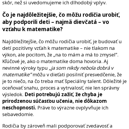
skôr, než si uvedomujeme ich dlhodobý vplyv.
Čo je najdôležitejšie, čo môžu rodičia urobiť,
aby podporili deti – najmä dievčatá – vo
vzťahu k matematike?
Najdôležitejšie, čo môžu rodičia urobiť, je budovať u
detí pozitívny vzťah k matematike – nie tlakom na
výkon, ale pocitom, že „na to mám a má to zmysel”.
Kľúčové je, ako o matematike doma hovoria. Aj
nevinné výroky typu
„ja som nikdy nebola dobrá v
matematike”
môžu v dieťati posilniť presvedčenie, že
je to niečo, na čo treba mať špeciálny talent. Dôležité je
oceňovať snahu, proces a vytrvalosť, nie len správny
výsledok.
Deti potrebujú zažiť, že chyba je
prirodzenou súčasťou učenia, nie dôkazom
neschopnosti.
Práve to výrazne ovplyvňuje ich
sebavedomie.
Rodičia by zároveň mali podporovať zvedavosť a