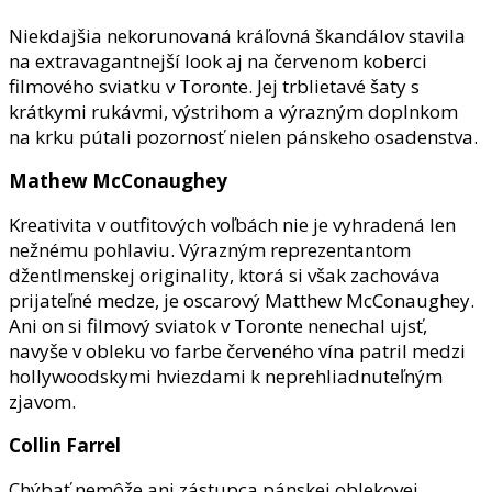
Niekdajšia nekorunovaná kráľovná škandálov stavila
na extravagantnejší look aj na červenom koberci
filmového sviatku v Toronte. Jej trblietavé šaty s
krátkymi rukávmi, výstrihom a výrazným doplnkom
na krku pútali pozornosť nielen pánskeho osadenstva.
Mathew McConaughey
Kreativita v outfitových voľbách nie je vyhradená len
nežnému pohlaviu. Výrazným reprezentantom
džentlmenskej originality, ktorá si však zachováva
prijateľné medze, je oscarový Matthew McConaughey.
Ani on si filmový sviatok v Toronte nenechal ujsť,
navyše v obleku vo farbe červeného vína patril medzi
hollywoodskymi hviezdami k neprehliadnuteľným
zjavom.
Collin Farrel
Chýbať nemôže ani zástupca pánskej oblekovej