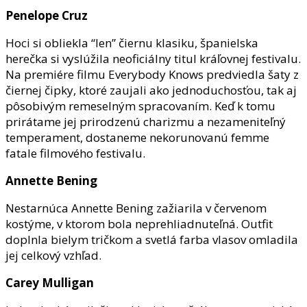
Penelope Cruz
Hoci si obliekla “len” čiernu klasiku, španielska
herečka si vyslúžila neoficiálny titul kráľovnej festivalu.
Na premiére filmu Everybody Knows predviedla šaty z
čiernej čipky, ktoré zaujali ako jednoduchosťou, tak aj
pôsobivým remeselným spracovaním. Keď k tomu
prirátame jej prirodzenú charizmu a nezameniteľný
temperament, dostaneme nekorunovanú femme
fatale filmového festivalu.
Annette Bening
Nestarnúca Annette Bening zažiarila v červenom
kostýme, v ktorom bola neprehliadnuteľná. Outfit
doplnla bielym tričkom a svetlá farba vlasov omladila
jej celkový vzhľad.
Carey Mulligan