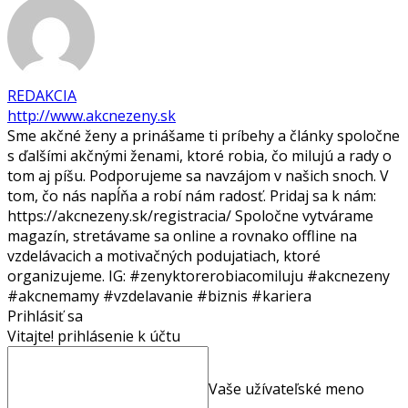
REDAKCIA
http://www.akcnezeny.sk
Sme akčné ženy a prinášame ti príbehy a články spoločne
s ďalšími akčnými ženami, ktoré robia, čo milujú a rady o
tom aj píšu. Podporujeme sa navzájom v našich snoch. V
tom, čo nás napĺňa a robí nám radosť. Pridaj sa k nám:
https://akcnezeny.sk/registracia/ Spoločne vytvárame
magazín, stretávame sa online a rovnako offline na
vzdelávacich a motivačných podujatiach, ktoré
organizujeme. IG: #zenyktorerobiacomiluju #akcnezeny
#akcnemamy #vzdelavanie #biznis #kariera
Prihlásiť sa
Vitajte! prihlásenie k účtu
Vaše užívateľské meno