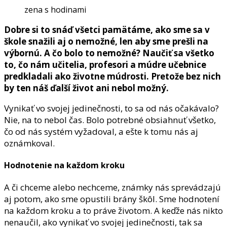
zena s hodinami
Dobre si to snáď všetci pamätáme, ako sme sa v
škole snažili aj o nemožné, len aby sme prešli na
výbornú. A čo bolo to nemožné? Naučiť sa všetko
to, čo nám učitelia, profesori a múdre učebnice
predkladali ako životne múdrosti. Pretože bez nich
by ten náš ďalší život ani nebol možný.
Vynikať vo svojej jedinečnosti, to sa od nás očakávalo?
Nie, na to nebol čas. Bolo potrebné obsiahnuť všetko,
čo od nás systém vyžadoval, a ešte k tomu nás aj
oznámkoval.
Hodnotenie na každom kroku
A či chceme alebo nechceme, známky nás sprevádzajú
aj potom, ako sme opustili brány škôl. Sme hodnotení
na každom kroku a to práve životom. A keďže nás nikto
nenaučil, ako vynikať vo svojej jedinečnosti, tak sa