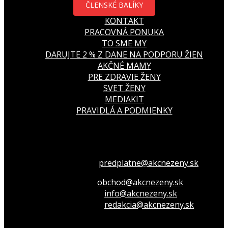
ČLENSKÉ BALÍKY
KONTAKT
PRACOVNÁ PONUKA
TO SME MY
DARUJTE 2 % Z DANE NA PODPORU ŽIEN
AKČNÉ MAMY
PRE ZDRAVIE ŽENY
SVET ŽENY
MEDIAKIT
PRAVIDLÁ A PODMIENKY
Všetko o členstve
predplatne@akcnezeny.sk
Inzeruj u nás
obchod@akcnezeny.sk
Opýtaj sa nás
info@akcnezeny.sk
Napíš do redakcie
redakcia@akcnezeny.sk