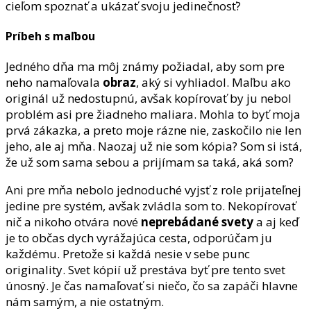
cieľom spoznať a ukázať svoju jedinečnosť?
Príbeh s maľbou
Jedného dňa ma môj známy požiadal, aby som pre
neho namaľovala
obraz
, aký si vyhliadol. Maľbu ako
originál už nedostupnú, avšak kopírovať by ju nebol
problém asi pre žiadneho maliara. Mohla to byť moja
prvá zákazka, a preto moje rázne nie, zaskočilo nie len
jeho, ale aj mňa. Naozaj už nie som kópia? Som si istá,
že už som sama sebou a prijímam sa taká, aká som?
Ani pre mňa nebolo jednoduché vyjsť z role prijateľnej
jedine pre systém, avšak zvládla som to. Nekopírovať
nič a nikoho otvára nové
neprebádané svety
a aj keď
je to občas dych vyrážajúca cesta, odporúčam ju
každému. Pretože si každá nesie v sebe punc
originality. Svet kópií už prestáva byť pre tento svet
únosný. Je čas namaľovať si niečo, čo sa zapáči hlavne
nám samým, a nie ostatným.