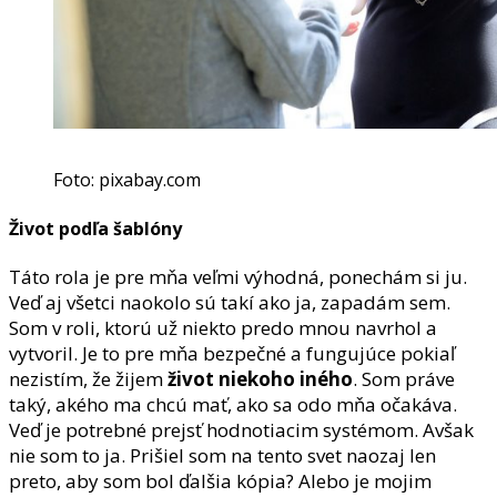
Foto: pixabay.com
Život podľa šablóny
Táto rola je pre mňa veľmi výhodná, ponechám si ju.
Veď aj všetci naokolo sú takí ako ja, zapadám sem.
Som v roli, ktorú už niekto predo mnou navrhol a
vytvoril. Je to pre mňa bezpečné a fungujúce pokiaľ
nezistím, že žijem
život niekoho iného
. Som práve
taký, akého ma chcú mať, ako sa odo mňa očakáva.
Veď je potrebné prejsť hodnotiacim systémom. Avšak
nie som to ja. Prišiel som na tento svet naozaj len
preto, aby som bol ďalšia kópia? Alebo je mojim