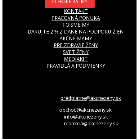
ČLENSKÉ BALÍKY
KONTAKT
PRACOVNÁ PONUKA
TO SME MY
DARUJTE 2 % Z DANE NA PODPORU ŽIEN
AKČNÉ MAMY
PRE ZDRAVIE ŽENY
SVET ŽENY
MEDIAKIT
PRAVIDLÁ A PODMIENKY
Všetko o členstve
predplatne@akcnezeny.sk
Inzeruj u nás
obchod@akcnezeny.sk
Opýtaj sa nás
info@akcnezeny.sk
Napíš do redakcie
redakcia@akcnezeny.sk