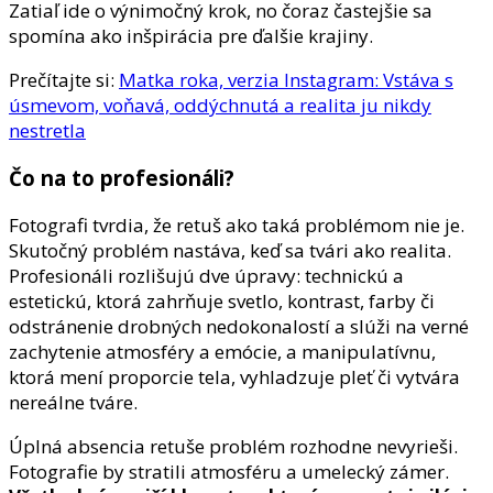
Zatiaľ ide o výnimočný krok, no čoraz častejšie sa
spomína ako inšpirácia pre ďalšie krajiny.
Prečítajte si:
Matka roka, verzia Instagram: Vstáva s
úsmevom, voňavá, oddýchnutá a realita ju nikdy
nestretla
Čo na to profesionáli?
Fotografi tvrdia, že retuš ako taká problémom nie je.
Skutočný problém nastáva, keď sa tvári ako realita.
Profesionáli rozlišujú dve úpravy: technickú a
estetickú, ktorá zahrňuje svetlo, kontrast, farby či
odstránenie drobných nedokonalostí a slúži na verné
zachytenie atmosféry a emócie, a manipulatívnu,
ktorá mení proporcie tela, vyhladzuje pleť či vytvára
nereálne tváre.
Úplná absencia retuše problém rozhodne nevyrieši.
Fotografie by stratili atmosféru a umelecký zámer.