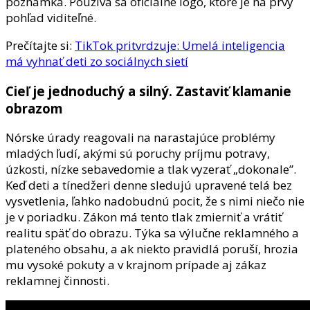
poznámka. Používa sa oficiálne logo, ktoré je na prvý
pohľad viditeľné.
Prečítajte si:
TikTok pritvrdzuje: Umelá inteligencia
má vyhnať deti zo sociálnych sietí
Cieľ je jednoduchý a silný. Zastaviť klamanie
obrazom
Nórske úrady reagovali na narastajúce problémy
mladých ľudí, akými sú poruchy príjmu potravy,
úzkosti, nízke sebavedomie a tlak vyzerať „dokonale”.
Keď deti a tínedžeri denne sledujú upravené telá bez
vysvetlenia, ľahko nadobudnú pocit, že s nimi niečo nie
je v poriadku. Zákon má tento tlak zmierniť a vrátiť
realitu späť do obrazu. Týka sa výlučne reklamného a
plateného obsahu, a ak niekto pravidlá poruší, hrozia
mu vysoké pokuty a v krajnom prípade aj zákaz
reklamnej činnosti.