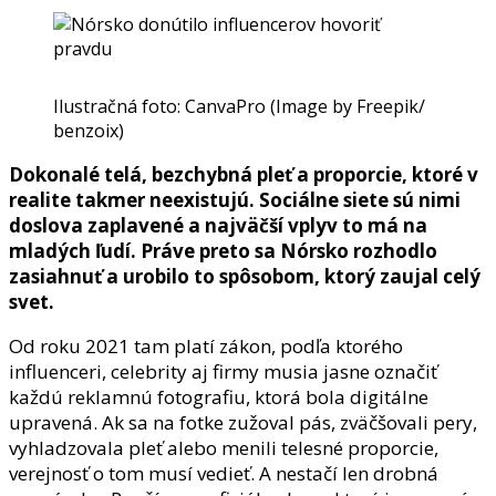
Ilustračná foto: CanvaPro (Image by Freepik/
benzoix)
Dokonalé telá, bezchybná pleť a proporcie, ktoré v
realite takmer neexistujú. Sociálne siete sú nimi
doslova zaplavené a najväčší vplyv to má na
mladých ľudí. Práve preto sa Nórsko rozhodlo
zasiahnuť a urobilo to spôsobom, ktorý zaujal celý
svet.
Od roku 2021 tam platí zákon, podľa ktorého
influenceri, celebrity aj firmy musia jasne označiť
každú reklamnú fotografiu, ktorá bola digitálne
upravená. Ak sa na fotke zužoval pás, zväčšovali pery,
vyhladzovala pleť alebo menili telesné proporcie,
verejnosť o tom musí vedieť. A nestačí len drobná