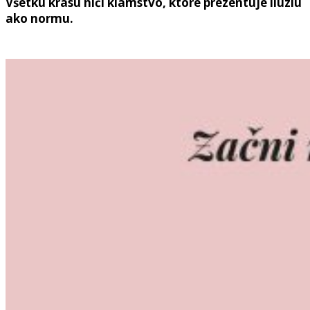
Všetku krásu ničí klamstvo, ktoré prezentuje ilúziu
ako normu.