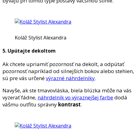
bývajú pri tomto type postavy väčšinou štíhle.
Koláž Stylist Alexandra
5. Upútajte dekoltom
Ak chcete upriamiť pozornosť na dekolt, a odpútať
pozornosť napríklad od silnejších bokov alebo stehien,
sú pre vás určené
výrazné náhrdelníky
.
Navyše, ak ste tmavovláska, biela blúzka môže na vás
vyzerať fádne,
náhrdelník vo výraznejšej farbe
dodá
vášmu outfitu správny
kontrast
.