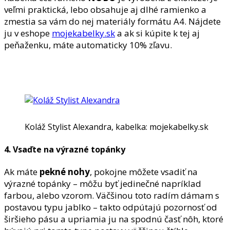
veľmi praktická, lebo obsahuje aj dlhé ramienko a
zmestia sa vám do nej materiály formátu A4. Nájdete
ju v eshope
mojekabelky.sk
a ak si kúpite k tej aj
peňaženku, máte automaticky 10% zľavu.
Koláž Stylist Alexandra, kabelka: mojekabelky.sk
4. Vsaďte na výrazné topánky
Ak máte
pekné nohy
, pokojne môžete vsadiť na
výrazné topánky – môžu byť jedinečné napríklad
farbou, alebo vzorom. Väčšinou toto radím dámam s
postavou typu jablko – takto odpútajú pozornosť od
širšieho pásu a upriamia ju na spodnú časť nôh, ktoré