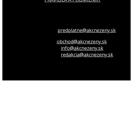
Všetko o členstve
predplatne@akcnezeny.sk
Inzeruj u nás
obchod@akcnezeny.sk
Opýtaj sa nás
info@akcnezeny.sk
Napíš do redakcie
redakcia@akcnezeny.sk