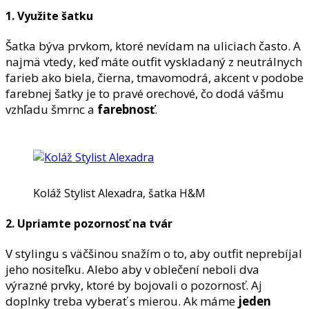
1. Využite šatku
Šatka býva prvkom, ktoré nevídam na uliciach často. A
najmä vtedy, keď máte outfit vyskladaný z neutrálnych
farieb ako biela, čierna, tmavomodrá, akcent v podobe
farebnej šatky je to pravé orechové, čo dodá vášmu
vzhľadu šmrnc a
farebnosť
.
Koláž Stylist Alexadra, šatka H&M
2. Upriamte pozornosť na tvár
V stylingu s väčšinou snažím o to, aby outfit neprebíjal
jeho nositeľku. Alebo aby v oblečení neboli dva
výrazné prvky, ktoré by bojovali o pozornosť. Aj
doplnky treba vyberať s mierou. Ak máme
jeden