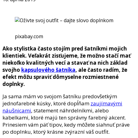
pixabay.com
Ako stylistka často stojím pred šatníkmi mojich
klientiek. Veľakrát zisťujeme, že možno stačí mať
niekoľko kvalitných vecí a stavať na nich základ
svojho
kapsulového šatníka
, ale často radím, že
efekt môžu spraviť dômyselne rozmiestnené
doplnky.
Ja sama mám vo svojom šatníku predovšetkým
jednofarebné kúsky, ktoré dopĺňam
zaujímavými
náušnicami
, statement náhrdelníkmi, alebo
kabelkami, ktoré majú ten správny farebný akcent.
Prinesiem vám päť tipov, kedy môžete siahnuť práve
po doplnku, ktorý krásne zvýrazní váš outfit.