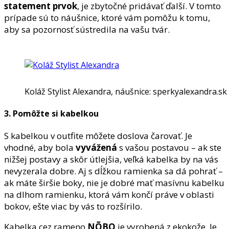
statement prvok
, je zbytočné pridávať ďalší. V tomto
prípade sú to náušnice, ktoré vám pomôžu k tomu,
aby sa pozornosť sústredila na vašu tvár.
Koláž Stylist Alexandra, náušnice: sperkyalexandra.sk
3. Pomôžte si kabelkou
S kabelkou v outfite môžete doslova čarovať. Je
vhodné, aby bola
vyvážená
s vašou postavou – ak ste
nižšej postavy a skôr útlejšia, veľká kabelka by na vás
nevyzerala dobre. Aj s dĺžkou ramienka sa dá pohrať –
ak máte širšie boky, nie je dobré mať masívnu kabelku
na dlhom ramienku, ktorá vám končí práve v oblasti
bokov, ešte viac by vás to rozšírilo.
Kabelka cez rameno
NÕBO
je vyrobená z ekokože. Je