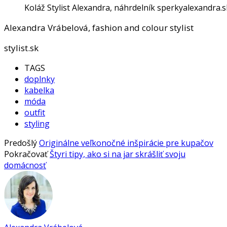
Koláž Stylist Alexandra, náhrdelník sperkyalexandra.s
Alexandra Vrábelová, fashion and colour stylist
stylist.sk
TAGS
doplnky
kabelka
móda
outfit
styling
Predošlý
Originálne veľkonočné inšpirácie pre kupačov
Pokračovať
Štyri tipy, ako si na jar skrášliť svoju
domácnosť