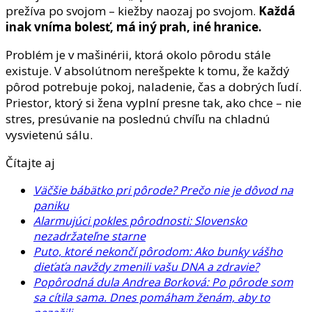
prežíva po svojom – kiežby naozaj po svojom.
Každá
inak vníma bolesť, má iný prah, iné hranice.
Problém je v mašinérii, ktorá okolo pôrodu stále
existuje. V absolútnom nerešpekte k tomu, že každý
pôrod potrebuje pokoj, naladenie, čas a dobrých ľudí.
Priestor, ktorý si žena vyplní presne tak, ako chce – nie
stres, presúvanie na poslednú chvíľu na chladnú
vysvietenú sálu.
Čítajte aj
Väčšie bábätko pri pôrode? Prečo nie je dôvod na
paniku
Alarmujúci pokles pôrodnosti: Slovensko
nezadržateľne starne
Puto, ktoré nekončí pôrodom: Ako bunky vášho
dieťaťa navždy zmenili vašu DNA a zdravie?
Popôrodná dula Andrea Borková: Po pôrode som
sa cítila sama. Dnes pomáham ženám, aby to