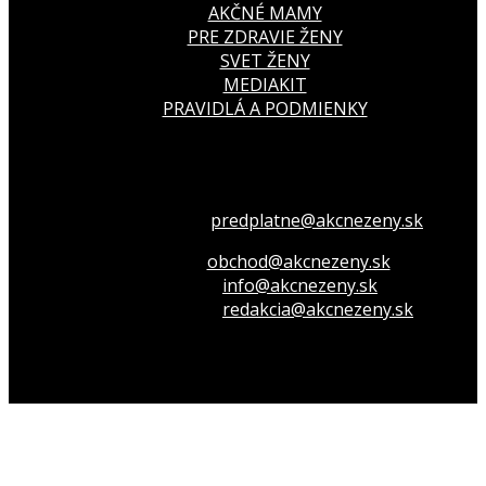
AKČNÉ MAMY
PRE ZDRAVIE ŽENY
SVET ŽENY
MEDIAKIT
PRAVIDLÁ A PODMIENKY
Všetko o členstve
predplatne@akcnezeny.sk
Inzeruj u nás
obchod@akcnezeny.sk
Opýtaj sa nás
info@akcnezeny.sk
Napíš do redakcie
redakcia@akcnezeny.sk