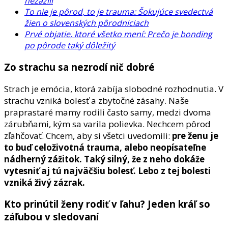
nezažili
To nie je pôrod, to je trauma: Šokujúce svedectvá
žien o slovenských pôrodniciach
Prvé objatie, ktoré všetko mení: Prečo je bonding
po pôrode taký dôležitý
Zo strachu sa nezrodí nič dobré
Strach je emócia, ktorá zabíja slobodné rozhodnutia. V
strachu vzniká bolesť a zbytočné zásahy. Naše
praprastaré mamy rodili často samy, medzi dvoma
zárubňami, kým sa varila polievka. Nechcem pôrod
zľahčovať. Chcem, aby si všetci uvedomili:
pre ženu je
to buď celoživotná trauma, alebo neopísateľne
nádherný zážitok. Taký silný, že z neho dokáže
vytesniť aj tú najväčšiu bolesť. Lebo z tej bolesti
vzniká živý zázrak.
Kto prinútil ženy rodiť v ľahu? Jeden kráľ so
záľubou v sledovaní