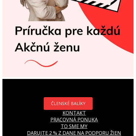
ČLENSKÉ BALÍKY
KONTAKT
PRACOVNÁ PONUKA
TO SME MY
DARUJTE 2 % Z DANE NA PODPORU ŽIEN