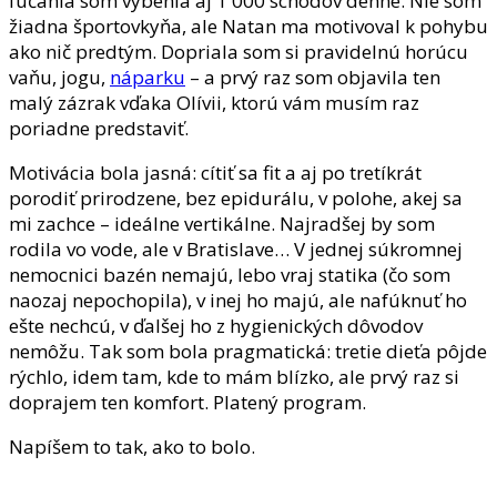
fučania som vybehla aj 1 000 schodov denne. Nie som
žiadna športovkyňa, ale Natan ma motivoval k pohybu
ako nič predtým. Dopriala som si pravidelnú horúcu
vaňu, jogu,
náparku
– a prvý raz som objavila ten
malý zázrak vďaka Olívii, ktorú vám musím raz
poriadne predstaviť.
Motivácia bola jasná: cítiť sa fit a aj po tretíkrát
porodiť prirodzene, bez epidurálu, v polohe, akej sa
mi zachce – ideálne vertikálne. Najradšej by som
rodila vo vode, ale v Bratislave… V jednej súkromnej
nemocnici bazén nemajú, lebo vraj statika (čo som
naozaj nepochopila), v inej ho majú, ale nafúknuť ho
ešte nechcú, v ďalšej ho z hygienických dôvodov
nemôžu. Tak som bola pragmatická: tretie dieťa pôjde
rýchlo, idem tam, kde to mám blízko, ale prvý raz si
doprajem ten komfort. Platený program.
Napíšem to tak, ako to bolo.