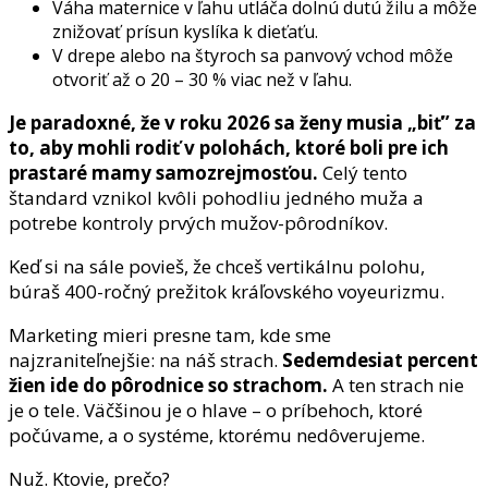
Váha maternice v ľahu utláča dolnú dutú žilu a môže
znižovať prísun kyslíka k dieťaťu.
V drepe alebo na štyroch sa panvový vchod môže
otvoriť až o 20 – 30 % viac než v ľahu.
Je paradoxné, že v roku 2026 sa ženy musia „biť” za
to, aby mohli rodiť v polohách, ktoré boli pre ich
prastaré mamy samozrejmosťou.
Celý tento
štandard vznikol kvôli pohodliu jedného muža a
potrebe kontroly prvých mužov-pôrodníkov.
Keď si na sále povieš, že chceš vertikálnu polohu,
búraš 400-ročný prežitok kráľovského voyeurizmu.
Marketing mieri presne tam, kde sme
najzraniteľnejšie: na náš strach.
Sedemdesiat percent
žien ide do pôrodnice so strachom.
A ten strach nie
je o tele. Väčšinou je o hlave – o príbehoch, ktoré
počúvame, a o systéme, ktorému nedôverujeme.
Nuž. Ktovie, prečo?