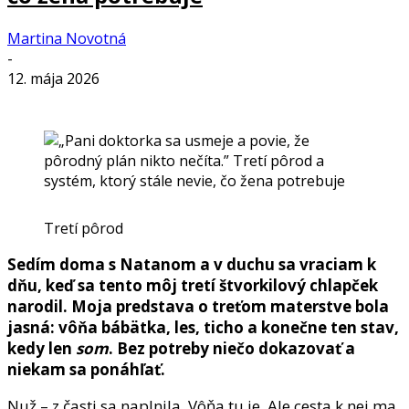
Martina Novotná
-
12. mája 2026
Tretí pôrod
Sedím doma s Natanom a v duchu sa vraciam k
dňu, keď sa tento môj tretí štvorkilový chlapček
narodil. Moja predstava o treťom materstve bola
jasná: vôňa bábätka, les, ticho a konečne ten stav,
kedy len
som
. Bez potreby niečo dokazovať a
niekam sa ponáhľať.
Nuž – z časti sa naplnila. Vôňa tu je. Ale cesta k nej ma