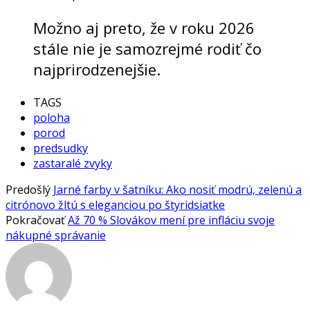
Možno aj preto, že v roku 2026
stále nie je samozrejmé rodiť čo
najprirodzenejšie.
TAGS
poloha
porod
predsudky
zastaralé zvyky
Predošlý
Jarné farby v šatníku: Ako nosiť modrú, zelenú a
citrónovo žltú s eleganciou po štyridsiatke
Pokračovať
Až 70 % Slovákov mení pre infláciu svoje
nákupné správanie