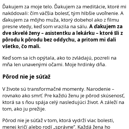
Ďakujem za moje telo. Ďakujem za meditácie, ktoré mi
nakódovali: čím väčšia bolesť, tým hlbšie uvoľnenie. A
ďakujem za môjho muža, ktorý dobehol ako z filmu
presne vtedy, keď som vrazila na sálu.
A ďakujem za
dve skvelé ženy – asistentku a lekárku – ktoré šli z
pôrodu k pôrodu bez oddychu, a pritom mi dali
všetko, čo mali.
Keď som sa ich opýtala, ako to zvládajú, pozreli na
mňa len unavenými očami. Moje hrdinky dňa.
Pôrod nie je súťaž
V živote sú transformačné momenty. Narodenie –
rovnako ako smrť. Pre každú ženu je pôrod skúsenosť,
ktorá sa s ňou spája celý nasledujúci život. A záleží na
tom, ako ju prežije.
Pôrod nie je súťaž v tom, ktorá vydrží viac bolesti,
menej kričí alebo rodí „správne”. Každá žena ho