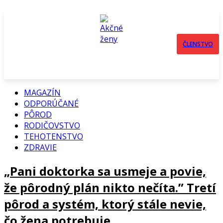
ČLENSTVO
MAGAZÍN
ODPORÚČANÉ
PÔROD
RODIČOVSTVO
TEHOTENSTVO
ZDRAVIE
„Pani doktorka sa usmeje a povie,
že pôrodný plán nikto nečíta.” Tretí
pôrod a systém, ktorý stále nevie,
čo žena potrebuje