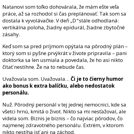
Natanovi som toľko dohovárala, že mám ešte veľa
práce, až sa rozhodol si čas preplánovať. Tak som sa
dostala k vyvolávačke. V deň „D
“
stále odhodlaná:
vertikálna poloha, žiadny epidurál, žiadne zbytočné
zásahy.
Keď som sa pred príjmom opýtala na pôrodný plán –
ktorý som si pyšne prvýkrát v živote pripravila – pani
doktorka sa len usmiala a povedala, že ho asi nikto
čítať nestihne. Že na to nebude čas.
Uvažovala som. Uvažovala…
Či je to čierny humor
ako bonus k extra balíčku, alebo nedostatok
personálu.
Nuž. Pôrodný personál v tej jednej nemocnici, kde sa
všetci hrnú, kmitá o život. Nikto sa mi nesťažoval, ale
videla som. Biznis je biznis – čo najviac pôrodov, čo
najmenej zdravotného personálu. Extrém, v ktorom
nikto nestíha isť ani na záchod.