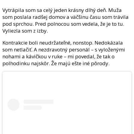
Vytrápila som sa celý jeden krásny dlhý deň. Muža
som poslala radšej domov a väčšinu času som trávila
pod sprchou. Pred polnocou som vedela, že je to tu.
Vyliezla som z izby.
Kontrakcie boli neudržateľné, nonstop. Nedokázala
som netlačiť. A nezdravotný personál – s vyloženými
nohami a kávičkou v ruke – mi povedal, že tak o
polhodinku najskôr. Že majú ešte iné pôrody.