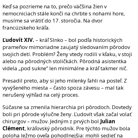
Keď sa pozrieme na to, prečo väčšina žien v
nemocniciach stále končí na chrbte s nohami hore,
musíme sa vrátiť do 17. storočia. Na dvor
francúzskeho kráľa.
Ľudovít XIV.
– kráľ Slnko – bol podľa historických
prameňov mimoriadne zaujatý sledovaním pôrodov
svojich detí. Problém? Ženy vtedy rodili v kľaku, v stoji
alebo na pôrodných stoličkách. Pôrodná asistentka
videla „pod sukne” len minimálne a kráľ takmer nič.
Presadil preto, aby si jeho milenky ľahli na posteľ. Z
vyvýšeného miesta – často spoza závesu – mal tak
nerušený výhľad na celý proces.
Súčasne sa zmenila hierarchia pri pôrodoch. Dovtedy
boli pri pôrode výlučne ženy. Ľudovít však začal volať
chirurgov – mužov. Jedným z prvých bol
Julian
Clément
, kráľovský pôrodník. Pre týchto mužov bola
poloha ležmo oveľa pohodlnejšia: mohli sedieť na