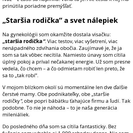
prinútila poriadne premýšľať.
„Staršia rodička” a svet nálepiek
Na gynekológii som okamžite dostala visačku:
„staršia rodička
“
. Viac testov, viac vyšetrení, viac
nenápadného zdvíhania obočia. Zaujímavé je, že ja
som sa tak vôbec necítila. Namiesto únavy som cítila
úplný pokoj a príval nečakanej energie. Už som presne
vedela, čo chcem – a čo odmietam robiť len preto, že
sa to „tak robí”.
V mojom blízkom okolí sú momentálne len dve ďalšie
čerstvé mamy. Obe podnikateľky, obe „staršie
rodičky
“
, obe popri bábätku ťahajúce firmu a ľudí. Tak
podobne. To nie je náhoda – to je naša generácia
mileniáliek.
Do posledného dňa som sa cítila fantasticky. Bez