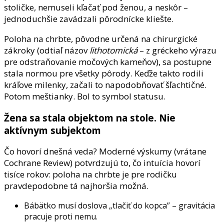
stoličke, nemuseli kľačať pod ženou, a neskôr –
jednoduchšie zavádzali pôrodnícke kliešte.
Poloha na chrbte, pôvodne určená na chirurgické
zákroky (odtiaľ názov
lithotomická
– z gréckeho výrazu
pre odstraňovanie močových kameňov), sa postupne
stala normou pre všetky pôrody. Keďže takto rodili
kráľove milenky, začali to napodobňovať šľachtičné.
Potom meštianky. Bol to symbol statusu.
Žena sa stala objektom na stole. Nie
aktívnym subjektom
Čo hovorí dnešná veda? Moderné výskumy (vrátane
Cochrane Review) potvrdzujú to, čo intuícia hovorí
tisíce rokov: poloha na chrbte je pre rodičku
pravdepodobne tá najhoršia možná.
Bábätko musí doslova „tlačiť do kopca” – gravitácia
pracuje proti nemu.