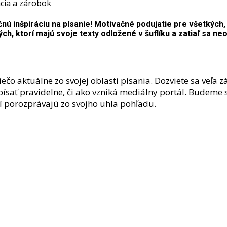
cia a zárobok
 inšpiráciu na písanie! Motivačné podujatie pre všetkých, k
tých, ktorí majú svoje texty odložené v šuflíku a zatiaľ sa ne
ečo aktuálne zo svojej oblasti písania. Dozviete sa veľa z
 písať pravidelne, či ako vzniká mediálny portál. Budeme
ní porozprávajú zo svojho uhla pohľadu.