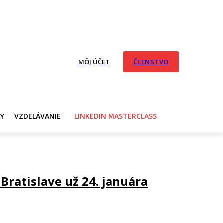
MÔJ ÚČET
ČLENSTVO
AY
VZDELÁVANIE
LINKEDIN MASTERCLASS
 Bratislave už 24. januára