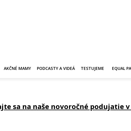
Y
AKČNÉ MAMY
PRE ZDRAVIE ŽENY
KONTAKT
PRACOVNÁ PONUKA
AKČNÉ MAMY
PODCASTY A VIDEÁ
TESTUJEME
EQUAL P
ajte sa na naše novoročné podujatie v