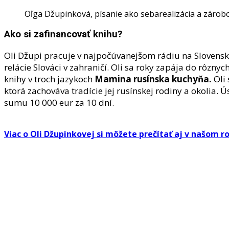
Oľga Džupinková, písanie ako sebarealizácia a zárob
Ako
si zafinancovať knihu?
Oli Džupi
pracuje v najpočúvanejšom rádiu na Slovensku
relácie Slováci v zahraničí. Oli sa roky zapája do rôzn
knihy v troch jazykoch
Mamina rusínska kuchyňa.
Oli 
ktorá zachováva tradície jej rusínskej rodiny a okolia.
sumu 10 000 eur za 10 dní.
Viac o Oli Džupinkovej si môžete prečítať aj v našom 