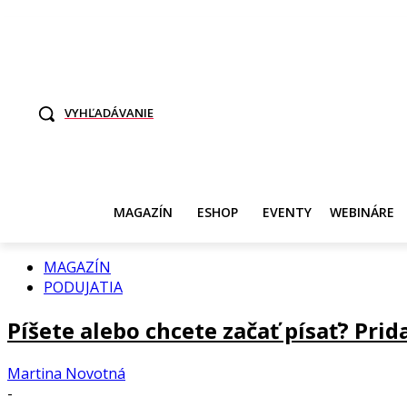
TO SME MY
SAMI ROZHODNITE, KTO POTREBUJE VASE DANE
SVET ŽEN
VYHĽADÁVANIE
MAGAZÍN
ESHOP
EVENTY
WEBINÁRE
MAGAZÍN
PODUJATIA
Píšete alebo chcete začať písať? Prid
Martina Novotná
-