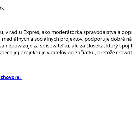
ok
, v r
ádiu Expres,
ako moderátorka spravodajstva a dopr
ych mediálnych a sociálnych projektov, podporuje dobré ná
sa nepovažuje za spisovateľku, ale za človeka, ktorý spoji
 Úspech jej projektu je viditeľný od začiatku, pretože c
rozhovore.