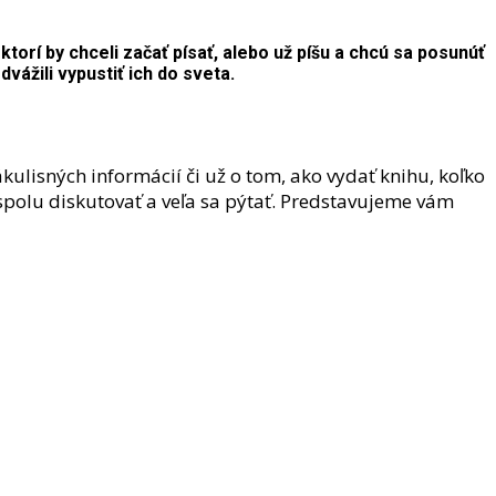
torí by chceli začať písať, alebo už píšu a chcú sa posunúť
odvážili vypustiť ich do sveta.
ákulisných informácií či už o tom, ako vydať knihu, koľko
 spolu diskutovať a veľa sa pýtať. Predstavujeme vám