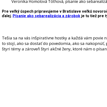
Veronika Homolová Tóthová, písanie ako sebarealizá
Pre veľký úspech pripravujeme v Bratislave veľkú novoročnú
ďalej.
Písanie ako sebarealizácia a zárobok
je tu tiež pre 
Tešia sa na vás inšpiratívne hostky a každá vám povie ni
to stojí, ako sa dostať do povedomia, ako sa nakopnúť,
štyri témy a zároveň štyri akčné ženy, ktoré nám o písa