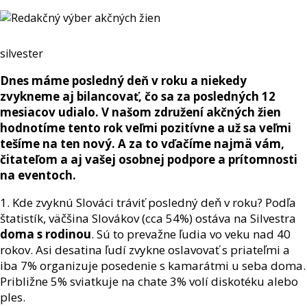
silvester
Dnes máme posledný deň v roku a niekedy
zvykneme aj bilancovať, čo sa za posledných 12
mesiacov udialo. V našom združení akčných žien
hodnotíme tento rok veľmi pozitívne a už sa veľmi
tešíme na ten nový. A za to vďačíme najmä vám,
čitateľom a aj vašej osobnej podpore a prítomnosti
na eventoch.
1. Kde zvyknú Slováci tráviť posledný deň v roku? Podľa
štatistík, väčšina Slovákov (cca 54%) ostáva na Silvestra
doma s rodinou
. Sú to prevažne ľudia vo veku nad 40
rokov. Asi desatina ľudí zvykne oslavovať s priateľmi a
iba 7% organizuje posedenie s kamarátmi u seba doma.
Približne 5% sviatkuje na chate 3% volí diskotéku alebo
ples.