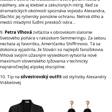
nádhery, ale aj klebiet a zákulisných intríg. Keď za
dramatických okolností spoznáva vojvodu Alexandra,
šľachtic jej rytiersky ponúkne ochranu. Netrvá dlho a
medzi mladými ľuďmi preskočí iskra…
9.
Petra Vlhová
zvíťazila v obrovskom slalome
Svetového pohára v rakúskom Semmeringu. Za sebou
nechala aj favoritku, Američanku Shiffrinovú. Tá sa
dokonca vyjadrila, že Slováci sú najlepší fanúšikovia.
Vlhová svojím úžasným výsledkom vytvorila nové
maximum slovenského lyžovania v technicky
najnáročnejšej alpskej disciplíne.
10. Tip na
silvestrovský outfit
od stylistky Alexandry
Vrábelovej