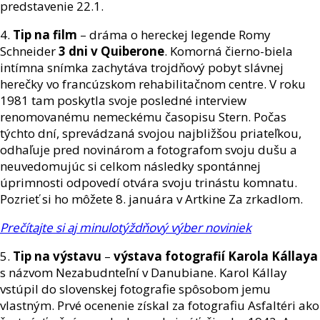
predstavenie 22.1.
4.
Tip na film
– dráma o hereckej legende Romy
Schneider
3 dni v Quiberone
. Komorná čierno-biela
intímna snímka zachytáva trojdňový pobyt slávnej
herečky vo francúzskom rehabilitačnom centre. V roku
1981 tam poskytla svoje posledné interview
renomovanému nemeckému časopisu Stern. Počas
týchto dní, sprevádzaná svojou najbližšou priateľkou,
odhaľuje pred novinárom a fotografom svoju dušu a
neuvedomujúc si celkom následky spontánnej
úprimnosti odpovedí otvára svoju trinástu komnatu.
Pozrieť si ho môžete 8. januára v Artkine Za zrkadlom.
Prečítajte si aj minulotýždňový výber noviniek
5.
Tip na výstavu
–
výstava fotografií Karola Kállaya
s názvom Nezabudnteľní v Danubiane. Karol Kállay
vstúpil do slovenskej fotografie spôsobom jemu
vlastným. Prvé ocenenie získal za fotografiu Asfaltéri ako