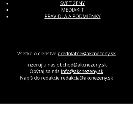
SVET ŽENY
MEDIAKIT
PRAVIDLÁ A PODMIENKY
Všetko o členstve
predplatne@akcnezeny.sk
Inzeruj u nás
obchod@akcnezeny.sk
Opýtaj sa nás
info@akcnezeny.sk
Napíš do redakcie
redakcia@akcnezeny.sk