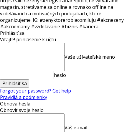
https://akcnezeny.sk/registracia/ Spoločne vytvárame
magazín, stretávame sa online a rovnako offline na
vzdelávacich a motivačných podujatiach, ktoré
organizujeme. IG: #zenyktorerobiacomiluju #akcnezeny
#akcnemamy #vzdelavanie #biznis #kariera
Prihlásiť sa
Vitajte! prihlásenie k účtu
Vaše užívateľské meno
heslo
Forgot your password? Get help
Pravidlá a podmienky
Obnova hesla
Obnoviť svoje heslo
Váš e-mail