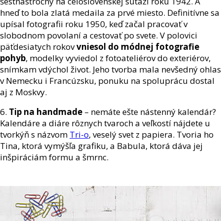
šestnásťročný na celoslovenskej súťaži roku 1942. A
hneď to bola zlatá medaila za prvé miesto. Definitívne sa
upísal fotografii roku 1950, keď začal pracovať v
slobodnom povolaní a cestovať po svete. V polovici
päťdesiatych rokov
vniesol do módnej fotografie
pohyb
, modelky vyviedol z fotoateliérov do exteriérov,
snímkam vdýchol život. Jeho tvorba mala nevšedný ohlas
v Nemecku i Francúzsku, ponuku na spoluprácu dostal
aj z Moskvy.
6.
Tip na handmade
– nemáte ešte nástenný kalendár?
Kalendáre a diáre rôznych tvaroch a veľkostí nájdete u
tvorkýň s názvom
Tri-o
, veselý svet z papiera. Tvoria ho
Tina, ktorá vymýšľa grafiku, a Babula, ktorá dáva jej
inšpiráciám formu a šmrnc.