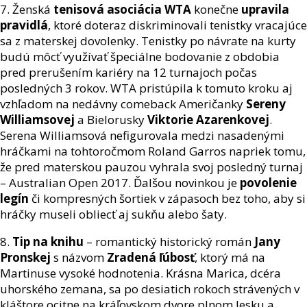
7. Ženská
tenisová asociácia WTA
konečne
upravila
pravidlá
, ktoré doteraz diskriminovali tenistky vracajúce
sa z materskej dovolenky. Tenistky po návrate na kurty
budú môcť využívať špeciálne bodovanie z obdobia
pred prerušením kariéry na 12 turnajoch počas
posledných 3 rokov. WTA pristúpila k tomuto kroku aj
vzhľadom na nedávny comeback Američanky
Sereny
Williamsovej
a Bielorusky
Viktorie Azarenkovej
.
Serena Williamsová nefigurovala medzi nasadenými
hráčkami na tohtoročmom Roland Garros napriek tomu,
že pred materskou pauzou vyhrala svoj posledný turnaj
– Australian Open 2017. Ďalšou novinkou je
povolenie
legín
či kompresných šortiek v zápasoch bez toho, aby si
hráčky museli obliecť aj sukňu alebo šaty.
8.
Tip na knihu
– romantický historický román
Jany
Pronskej
s názvom
Zradená ľúbosť
, ktorý má na
Martinuse vysoké hodnotenia. Krásna Marica, dcéra
uhorského zemana, sa po desiatich rokoch strávených v
kláštore ocitne na kráľovskom dvore plnom lesku a