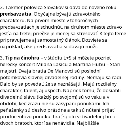
2. Takmer polovica Slovákov si dáva do nového roku
predsavzatia
. Obyčajne bývajú zdravotného
charakteru. Na prvom mieste v tohoročných
predsavzatiach je schudnúť, na druhom mieste zdravo
jesť a na tretej priečke je menej sa stresovať. K tejto téme
pripravujeme aj samostatný článok. Dozviete sa
napríklad, aké predsavzatia si dávajú muži.
3.
Tip na činohru
– v štúdiu L+S si môžete pozrieť
herecký koncert Milana Lasicu a Martina Hubu – Starí
majstri. Dvaja bratia De Manovci sú poslední
potomkovia slávnej divadelnej rodiny. Nemajú sa radi.
Dalo by sa povedať, že sa neznášajú. Majú rozdielny
charakter, talent, aj úspech. Napriek tomu, že dosiahli
divadelnú slávu (každý po svojom) sú vo veku a v
období, keď zrazu nie sú zasypaní ponukami. Ich
peňaženky sú desivo prázdne a tak sú nútení prijať
producentovu ponuku: hrať spolu v divadelnej hre o
dvoch bratoch, ktorí sa nenávidia. Najbližšie