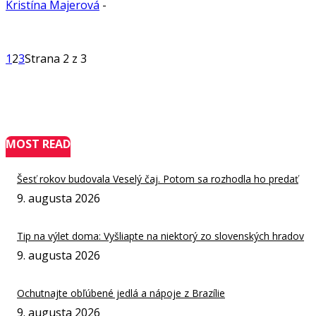
Kristína Majerová
-
1
2
3
Strana 2 z 3
MOST READ
Šesť rokov budovala Veselý čaj. Potom sa rozhodla ho predať
9. augusta 2026
Tip na výlet doma: Vyšliapte na niektorý zo slovenských hradov
9. augusta 2026
Ochutnajte obľúbené jedlá a nápoje z Brazílie
9. augusta 2026