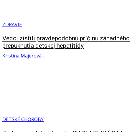
ZDRAVIE
Vedci zistili pravdepodobnú príčinu záhadného
prepuknutia detskej hepatitídy
Kristína Majerová
-
DETSKÉ CHOROBY