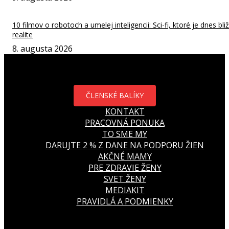
10 filmov o robotoch a umelej inteligencii: Sci-fi, ktoré je dnes bliž
realite
8. augusta 2026
ČLENSKÉ BALÍKY
KONTAKT
PRACOVNÁ PONUKA
TO SME MY
DARUJTE 2 % Z DANE NA PODPORU ŽIEN
AKČNÉ MAMY
PRE ZDRAVIE ŽENY
SVET ŽENY
MEDIAKIT
PRAVIDLÁ A PODMIENKY