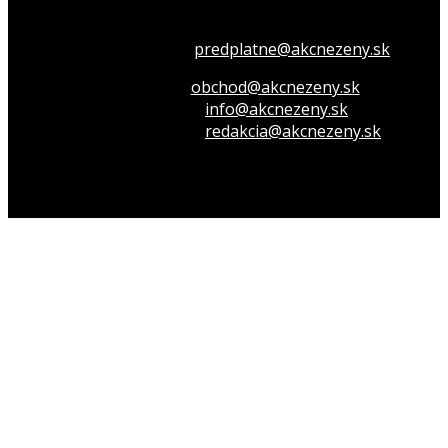
Všetko o členstve
predplatne@akcnezeny.sk
Inzeruj u nás
obchod@akcnezeny.sk
Opýtaj sa nás
info@akcnezeny.sk
Napíš do redakcie
redakcia@akcnezeny.sk