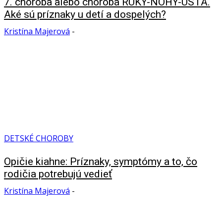
7. choroba alebo choroba RUKY-NOHY-ÚSTA.
Aké sú príznaky u detí a dospelých?
Kristína Majerová
-
DETSKÉ CHOROBY
Opičie kiahne: Príznaky, symptómy a to, čo
rodičia potrebujú vedieť
Kristína Majerová
-