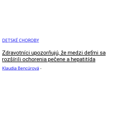
DETSKÉ CHOROBY
Zdravotníci upozorňujú, že medzi deťmi sa
rozšírili ochorenia pečene a hepatitída
Klaudia Bencúrová
-