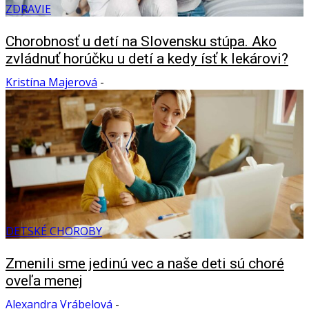
ZDRAVIE
Chorobnosť u detí na Slovensku stúpa. Ako
zvládnuť horúčku u detí a kedy ísť k lekárovi?
Kristína Majerová
-
DETSKÉ CHOROBY
Zmenili sme jedinú vec a naše deti sú choré
oveľa menej
Alexandra Vrábelová
-