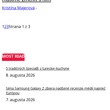
Kristína Majerová
-
1
2
3
Strana 1 z 3
MOST READ
5 tradičných špecialít z tureckej kuchyne
8. augusta 2026
Séria Samsung Galaxy Z zbiera nadšené recenzie médií naprieč
Európou
7. augusta 2026