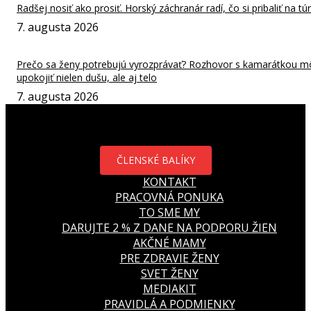
Radšej nosiť ako prosiť. Horský záchranár radí, čo si pribaliť na tú
7. augusta 2026
Prečo sa ženy potrebujú vyrozprávať? Rozhovor s kamarátkou m
upokojiť nielen dušu, ale aj telo
7. augusta 2026
ČLENSKÉ BALÍKY
KONTAKT
PRACOVNÁ PONUKA
TO SME MY
DARUJTE 2 % Z DANE NA PODPORU ŽIEN
AKČNÉ MAMY
PRE ZDRAVIE ŽENY
SVET ŽENY
MEDIAKIT
PRAVIDLÁ A PODMIENKY