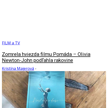
FILM a TV
Zomrela hviezda filmu Pomáda – Olivia
Newton-John podľahla rakovine
Kristína Majerová
-