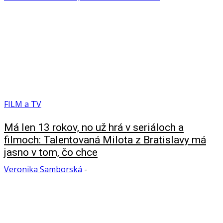
FILM a TV
Má len 13 rokov, no už hrá v seriáloch a
filmoch: Talentovaná Milota z Bratislavy má
jasno v tom, čo chce
Veronika Samborská
-