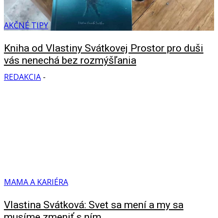
AKČNÉ TIPY
Kniha od Vlastiny Svátkovej Prostor pro duši
vás nenechá bez rozmýšľania
REDAKCIA
-
MAMA A KARIÉRA
Vlastina Svátková: Svet sa mení a my sa
musíme zmeniť s ním