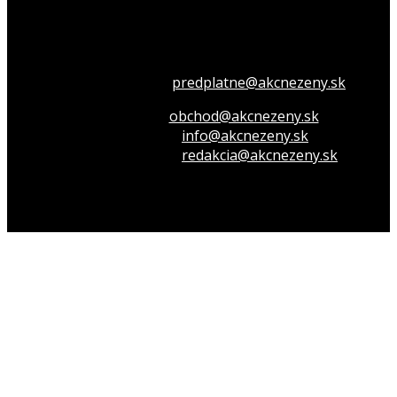
Všetko o členstve
predplatne@akcnezeny.sk
Inzeruj u nás
obchod@akcnezeny.sk
Opýtaj sa nás
info@akcnezeny.sk
Napíš do redakcie
redakcia@akcnezeny.sk