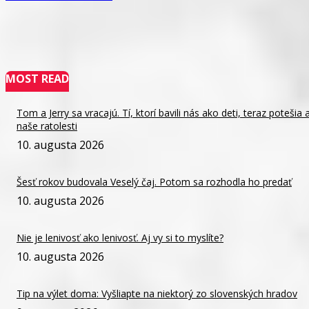
MOST READ
Tom a Jerry sa vracajú. Tí, ktorí bavili nás ako deti, teraz potešia a
naše ratolesti
10. augusta 2026
Šesť rokov budovala Veselý čaj. Potom sa rozhodla ho predať
10. augusta 2026
Nie je lenivosť ako lenivosť. Aj vy si to myslíte?
10. augusta 2026
Tip na výlet doma: Vyšliapte na niektorý zo slovenských hradov