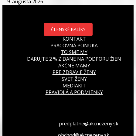
9. augusta 2026
ČLENSKÉ BALÍKY
KONTAKT
PRACOVNÁ PONUKA
TO SME MY
DARUJTE 2 % Z DANE NA PODPORU ŽIEN
AKČNÉ MAMY
PRE ZDRAVIE ŽENY
SVET ŽENY
MEDIAKIT
PRAVIDLÁ A PODMIENKY
Všetko o členstve
predplatne@akcnezeny.sk
Inzeruj u nás
obchod@akcnezeny.sk