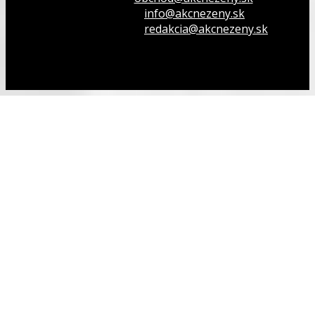
Opýtaj sa nás
info@akcnezeny.sk
Napíš do redakcie
redakcia@akcnezeny.sk