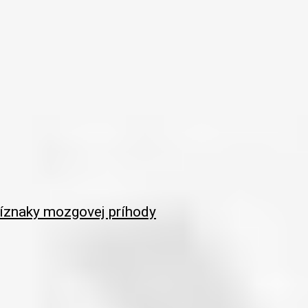
ríznaky mozgovej príhody