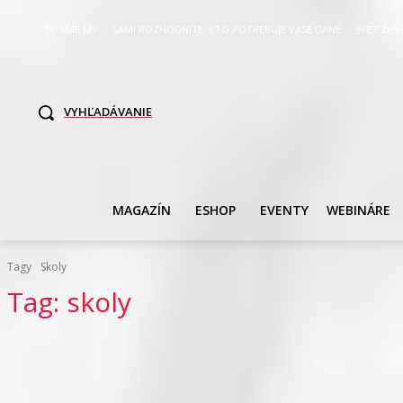
TO SME MY
SAMI ROZHODNITE, KTO POTREBUJE VASE DANE
SVET ŽEN
VYHĽADÁVANIE
MAGAZÍN
ESHOP
EVENTY
WEBINÁRE
Tagy
Skoly
Tag:
skoly