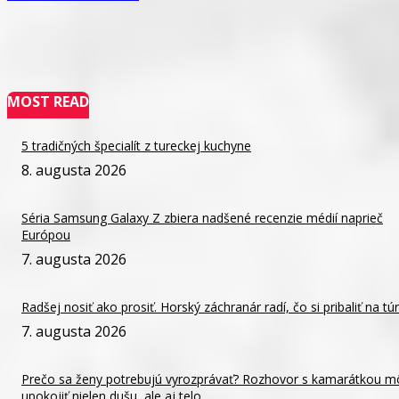
MOST READ
5 tradičných špecialít z tureckej kuchyne
8. augusta 2026
Séria Samsung Galaxy Z zbiera nadšené recenzie médií naprieč
Európou
7. augusta 2026
Radšej nosiť ako prosiť. Horský záchranár radí, čo si pribaliť na tú
7. augusta 2026
Prečo sa ženy potrebujú vyrozprávať? Rozhovor s kamarátkou m
upokojiť nielen dušu, ale aj telo