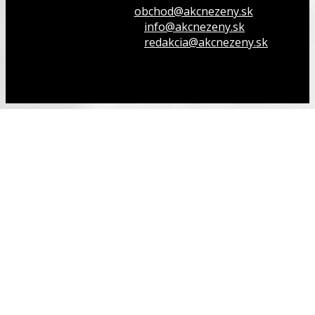
Inzeruj u nás
obchod@akcnezeny.sk
Opýtaj sa nás
info@akcnezeny.sk
Napíš do redakcie
redakcia@akcnezeny.sk