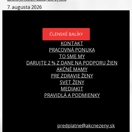
7. augusta 2026
ČLENSKÉ BALÍKY
KONTAKT
PRACOVNÁ PONUKA
TO SME MY
DARUJTE 2 % Z DANE NA PODPORU ŽIEN
AKČNÉ MAMY
PRE ZDRAVIE ŽENY
SVET ŽENY
MEDIAKIT
PRAVIDLÁ A PODMIENKY
Všetko o členstve
predplatne@akcnezeny.sk