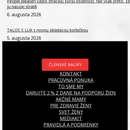
People pleaseri často strácajú svoju osobnosť. Nie však preto, že
ju naozaj stratili
6. augusta 2026
TALOS S LUX s novou skladacou korbičkou
5. augusta 2026
ČLENSKÉ BALÍKY
KONTAKT
PRACOVNÁ PONUKA
TO SME MY
DARUJTE 2 % Z DANE NA PODPORU ŽIEN
AKČNÉ MAMY
PRE ZDRAVIE ŽENY
SVET ŽENY
MEDIAKIT
PRAVIDLÁ A PODMIENKY