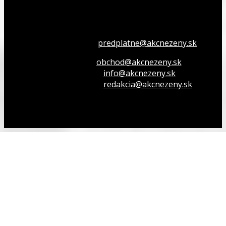
Všetko o členstve
predplatne@akcnezeny.sk
Inzeruj u nás
obchod@akcnezeny.sk
Opýtaj sa nás
info@akcnezeny.sk
Napíš do redakcie
redakcia@akcnezeny.sk