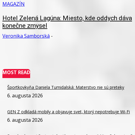
MAGAZÍN
Hotel Zelená Lagúna: Miesto, kde oddych dáva
konečne zmysel
Veronika Samborská
-
MOST READ
Športkovkyňa Daniela Tumidalská: Materstvo nie sú preteky
6. augusta 2026
GEN Z odkladá mobily a objavuje svet, ktorý nepotrebuje Wi-Fi
6. augusta 2026