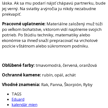
láska. Ak sa mu podarí nájsť chápavú partnerku, bude
jej verný. Na sviatky a výročia ju nikdy nezabudne
prekvapiť.
Pracovné uplatnenie:
Materiálne založený muž túži
po veľkom bohatstve, v ktorom vidí naplnenie svojich
potrieb.
Po štúdiu techniky, matematiky alebo
ekonómie sa ihneď snaží prepracovať na vrcholové
pozície v štátnom alebo súkromnom podniku.
Obľúbené farby:
tmavomodrá, červená, oranžová
Ochranné kamene:
rubín, opál, achát
Vhodné znamenia:
Rak, Panna, Škorpión, Ryby
TAGS
Eduard
kalendár mien