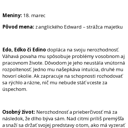
Meniny:
18. marec
Pôvod mena:
z anglického Edward – strážca majetku
Edo, Edko či Edino
dopláca na svoju nerozhodnosť.
Váhavá povaha mu spôsobuje problémy v osobnom aj
pracovnom živote.
Dôvodom je jeho neustála vnútorná
rozpoltenosť. Jedno mu našepkáva intuícia, druhé mu
hovorí okolie. Ak zapracuje na schopnosti rozhodovať
sa rýchlo a rázne, nič mu nebude stáť v ceste za
úspechom.
Osobný život:
Nerozhodnosť a prieberčivosť má za
následok, že dlho býva sám. Nad citmi príliš premýšľa
a snaží sa držať svojej predstavy o tom, ako má vyzerať