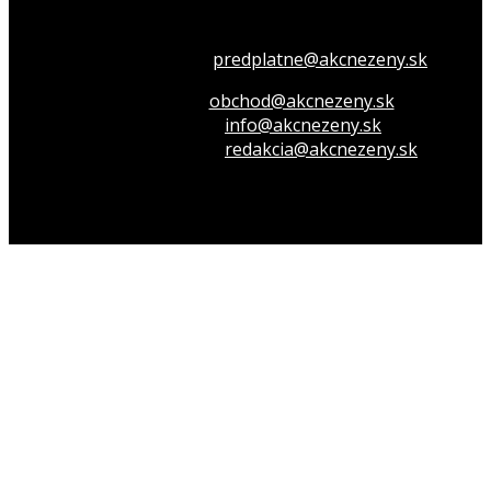
Všetko o členstve
predplatne@akcnezeny.sk
Inzeruj u nás
obchod@akcnezeny.sk
Opýtaj sa nás
info@akcnezeny.sk
Napíš do redakcie
redakcia@akcnezeny.sk