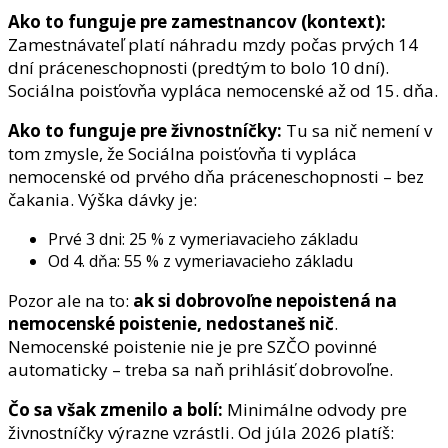
Ako to funguje pre zamestnancov (kontext):
Zamestnávateľ platí náhradu mzdy počas prvých 14
dní práceneschopnosti (predtým to bolo 10 dní).
Sociálna poisťovňa vypláca nemocenské až od 15. dňa.
Ako to funguje pre živnostníčky:
Tu sa nič nemení v
tom zmysle, že Sociálna poisťovňa ti vypláca
nemocenské od prvého dňa práceneschopnosti – bez
čakania. Výška dávky je:
Prvé 3 dni: 25 % z vymeriavacieho základu
Od 4. dňa: 55 % z vymeriavacieho základu
Pozor ale na to:
ak si dobrovoľne nepoistená na
nemocenské poistenie, nedostaneš nič
.
Nemocenské poistenie nie je pre SZČO povinné
automaticky – treba sa naň prihlásiť dobrovoľne.
Čo sa však zmenilo a bolí:
Minimálne odvody pre
živnostníčky výrazne vzrástli. Od júla 2026 platíš: