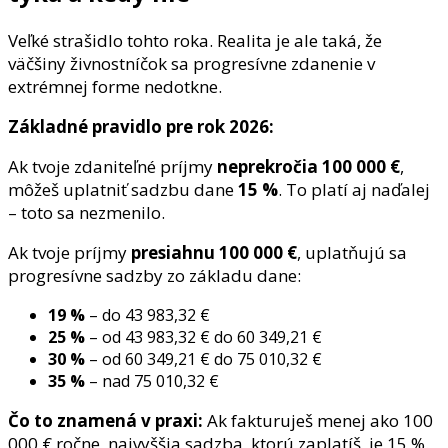
Veľké strašidlo tohto roka. Realita je ale taká, že
väčšiny živnostníčok sa progresívne zdanenie v
extrémnej forme nedotkne.
Základné pravidlo pre rok 2026:
Ak tvoje zdaniteľné príjmy
neprekročia 100 000 €
,
môžeš uplatniť sadzbu dane
15 %
. To platí aj naďalej
– toto sa nezmenilo.
Ak tvoje príjmy
presiahnu 100 000 €
, uplatňujú sa
progresívne sadzby zo základu dane:
19 %
– do 43 983,32 €
25 %
– od 43 983,32 € do 60 349,21 €
30 %
– od 60 349,21 € do 75 010,32 €
35 %
– nad 75 010,32 €
Čo to znamená v praxi:
Ak fakturuješ menej ako 100
000 € ročne, najvyššia sadzba, ktorú zaplatíš, je 15 %.