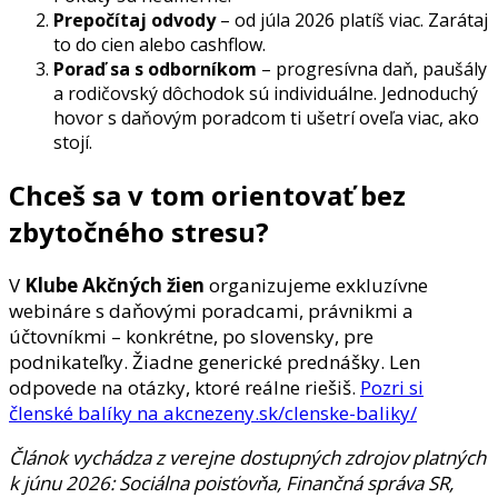
Prepočítaj odvody
– od júla 2026 platíš viac. Zarátaj
to do cien alebo cashflow.
Poraď sa s odborníkom
– progresívna daň, paušály
a rodičovský dôchodok sú individuálne. Jednoduchý
hovor s daňovým poradcom ti ušetrí oveľa viac, ako
stojí.
Chceš sa v tom orientovať bez
zbytočného stresu?
V
Klube Akčných žien
organizujeme exkluzívne
webináre s daňovými poradcami, právnikmi a
účtovníkmi – konkrétne, po slovensky, pre
podnikateľky. Žiadne generické prednášky. Len
odpovede na otázky, ktoré reálne riešiš.
Pozri si
členské balíky na akcnezeny.sk/clenske-baliky/
Článok vychádza z verejne dostupných zdrojov platných
k júnu 2026: Sociálna poisťovňa, Finančná správa SR,