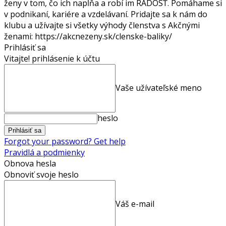
ženy v tom, čo ich napĺňa a robí im RADOSŤ. Pomáhame si
v podnikaní, kariére a vzdelávaní. Pridajte sa k nám do
klubu a užívajte si všetky výhody členstva s Akčnými
ženami: https://akcnezeny.sk/clenske-baliky/
Prihlásiť sa
Vitajte! prihlásenie k účtu
Vaše užívateľské meno
heslo
Forgot your password? Get help
Pravidlá a podmienky
Obnova hesla
Obnoviť svoje heslo
Váš e-mail