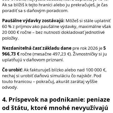
Ak sa blížiš k tejto hranici alebo ju prekračuješ, je čas
poradiť sa s daňovým poradcom.
Paušálne výdavky zostávajú:
Môžeš si stále uplatniť
60 % z príjmov ako paušálne výdavky, maximálne však
20 000 € ročne – bez nutnosti dokladovať jednotlivé
položky.
Nezdaniteľná časť základu dane
pre rok 2026 je
5
966,73 €
ročne (mesačne 497,23 €). Živnostníčky si ju
uplatňujú v daňovom priznaní.
Čo urobiť:
Ak fakturuješ blízko alebo nad 100 000 €,
nechaj si urobiť daňovú simuláciu čo najskôr. Pod
touto hranicou – pokračuj, akurát zarátaj vyššie
odvody.
4. Príspevok na podnikanie: peniaze
od štátu, ktoré mnohé nevyužívajú