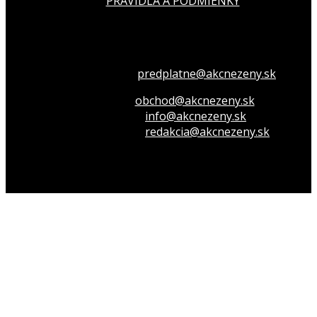
PRAVIDLÁ A PODMIENKY
Všetko o členstve
predplatne@akcnezeny.sk
Inzeruj u nás
obchod@akcnezeny.sk
Opýtaj sa nás
info@akcnezeny.sk
Napíš do redakcie
redakcia@akcnezeny.sk