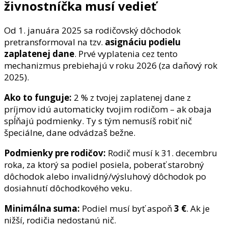
živnostníčka musí vedieť
Od 1. januára 2025 sa rodičovský dôchodok
pretransformoval na tzv.
asignáciu podielu
zaplatenej dane
. Prvé vyplatenia cez tento
mechanizmus prebiehajú v roku 2026 (za daňový rok
2025).
Ako to funguje:
2 % z tvojej zaplatenej dane z
príjmov idú automaticky tvojim rodičom – ak obaja
spĺňajú podmienky. Ty s tým nemusíš robiť nič
špeciálne, dane odvádzaš bežne.
Podmienky pre rodičov:
Rodič musí k 31. decembru
roka, za ktorý sa podiel posiela, poberať starobný
dôchodok alebo invalidný/výsluhový dôchodok po
dosiahnutí dôchodkového veku.
Minimálna suma:
Podiel musí byť aspoň
3 €
. Ak je
nižší, rodičia nedostanú nič.