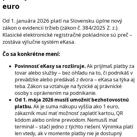
euro
Od 1. januára 2026 platí na Slovensku úplne nový
zákon o evidencii tržieb (zákon č. 384/2025 Z. z.).
Klasické elektronické registračné pokladnice sú preč –
zostáva výlučne systém eKasa.
Čo sa konkrétne mení:
Povinnosť eKasy sa rozširuje.
Ak prijímaš platby za
tovar alebo služby – bez ohľadu na to, či podnikáš v
prevádzke alebo predávaš z dvora – eKasa sa týka aj
teba. Zákon sa vzťahuje na fyzické aj právnické
osoby s oprávnením na podnikanie.
Od 1. mája 2026 musíš umožniť bezhotovostnú
platbu.
Ak je suma nákupu vyššia ako 1 euro,
zákazník musí mať možnosť zaplatiť kartou, QR
kódom alebo online prevodom. Nemusíš mať
terminál – stačí jedno z týchto riešení. Výnimka platí
len vtedy, ak v momente platby nie je dostupný