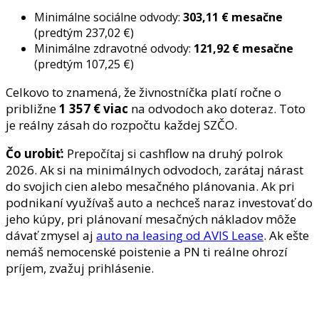
Minimálne sociálne odvody:
303,11 € mesačne
(predtým 237,02 €)
Minimálne zdravotné odvody:
121,92 € mesačne
(predtým 107,25 €)
Celkovo to znamená, že živnostníčka platí ročne o
približne
1 357 € viac
na odvodoch ako doteraz. Toto
je reálny zásah do rozpočtu každej SZČO.
Čo urobiť:
Prepočítaj si cashflow na druhý polrok
2026. Ak si na minimálnych odvodoch, zarátaj nárast
do svojich cien alebo mesačného plánovania. Ak pri
podnikaní využívaš auto a nechceš naraz investovať do
jeho kúpy, pri plánovaní mesačných nákladov môže
dávať zmysel aj
auto na leasing od AVIS Lease
. Ak ešte
nemáš nemocenské poistenie a PN ti reálne ohrozí
príjem, zvažuj prihlásenie.