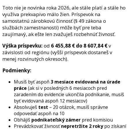
Toto nie je novinka roka 2026, ale stále platí a stále ho
využíva prekvapivo málo žien. Príspevok na
samostatnú zárobkovú činnosť (§ 49 zákona o
službách zamestnanosti) môže byť pre teba
zaujímavý, ak ešte len zvažuješ rozbehnúť živnosť.
Výška príspevku:
od
6 455,88 € do 8 607,84 €
v
závislosti od regiónu (vyšší príspevok dostaneš v
menej rozvinutých okresoch).
Podmienky:
Musíš byť aspoň
3 mesiace evidovaná na úrade
práce
(ak si v posledných 6 mesiacoch pred
zaradením do evidencie ukončila podnikanie, musíš
byť evidovaná aspoň 12 mesiacov)
Absolvuješ
test
– 20 otázok, musíš správne
odpovedať aspoň na 10
Obhájiš
podnikateľský zámer
pred komisiou
Prevádzkovať živnosť
nepretržite 2 roky
po získaní