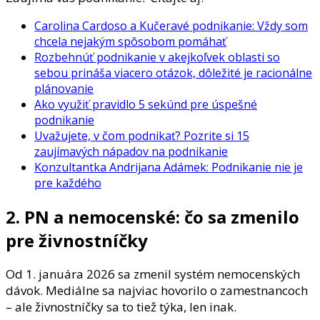
Carolina Cardoso a Kučeravé podnikanie: Vždy som
chcela nejakým spôsobom pomáhať
Rozbehnúť podnikanie v akejkoľvek oblasti so
sebou prináša viacero otázok, dôležité je racionálne
plánovanie
Ako využiť pravidlo 5 sekúnd pre úspešné
podnikanie
Uvažujete, v čom podnikať? Pozrite si 15
zaujímavých nápadov na podnikanie
Konzultantka Andrijana Adámek: Podnikanie nie je
pre každého
2. PN a nemocenské: čo sa zmenilo
pre živnostníčky
Od 1. januára 2026 sa zmenil systém nemocenských
dávok. Mediálne sa najviac hovorilo o zamestnancoch
– ale živnostníčky sa to tiež týka, len inak.