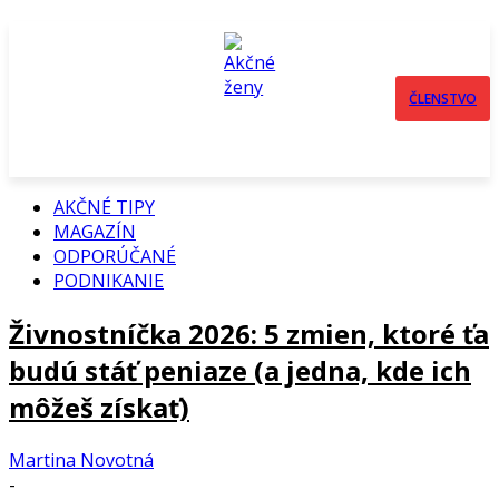
ČLENSTVO
AKČNÉ TIPY
MAGAZÍN
ODPORÚČANÉ
PODNIKANIE
Živnostníčka 2026: 5 zmien, ktoré ťa
budú stáť peniaze (a jedna, kde ich
môžeš získať)
Martina Novotná
-