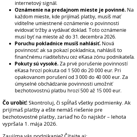
internetový signál.
Oznámenie na predajnom mieste je povinné.
Na
každom mieste, kde prijímaš platby, musíš mať
viditeľne umiestnené oznámenie o povinnosti
evidovať tržby a vydávať doklad. Toto oznámenie
musí byť na mieste až do 31. decembra 2026.
Poruchu pokladnice musíš nahlásiť.
Nová
povinnosť: ak sa pokazí pokladnica, nahlásiš to
finančnému riaditeľstvu cez eKasa zónu podnikateľa.
Pokuty sú vysoké.
Za prvé porušenie povinností
eKasa hrozí pokuta od 1 500 do 20 000 eur. Pri
opakovanom porušení od 3 000 do 40 000 eur. Za
úmyselné obchádzanie povinnosti umožniť
bezhotovostnú platbu hrozí 500 až 15 000 eur.
Čo urobiť:
Skontroluj, či spĺňaš všetky podmienky. Ak
prijímaš platby a ešte nemáš riešenie pre
bezhotovostné platby, zariaď ho čo najskôr – lehota
vypršala 1. mája 2026.
Zaujíma vás podnikanie? Čítajte aj: