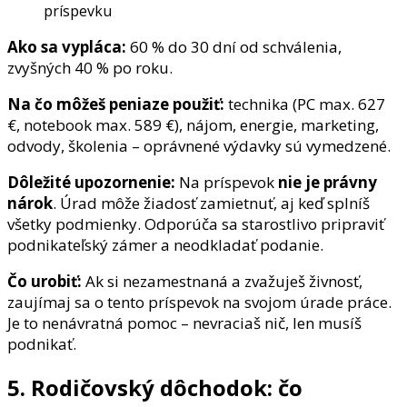
príspevku
Ako sa vypláca:
60 % do 30 dní od schválenia,
zvyšných 40 % po roku.
Na čo môžeš peniaze použiť:
technika (PC max. 627
€, notebook max. 589 €), nájom, energie, marketing,
odvody, školenia – oprávnené výdavky sú vymedzené.
Dôležité upozornenie:
Na príspevok
nie je právny
nárok
. Úrad môže žiadosť zamietnuť, aj keď splníš
všetky podmienky. Odporúča sa starostlivo pripraviť
podnikateľský zámer a neodkladať podanie.
Čo urobiť:
Ak si nezamestnaná a zvažuješ živnosť,
zaujímaj sa o tento príspevok na svojom úrade práce.
Je to nenávratná pomoc – nevraciaš nič, len musíš
podnikať.
5. Rodičovský dôchodok: čo