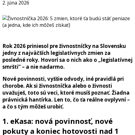
2. júna 2026
Rok 2026 priniesol pre živnostníčky na Slovensku
jedny z najväčších legislatívnych zmien za
posledné roky. Hovorí sa o nich ako o „legislatívnej
smršti” – a nie nadarmo.
Nové povinnosti, vyššie odvody, iné pravidlá pri
chorobe. Ak si živnostníčka alebo o živnosti
uvažuješ, toto sú veci, ktoré musíš poznať. Žiadna
právnická hantírka. Len to, čo ťa reálne ovplyvní –
a čo s tým môžeš urobiť.
1. eKasa: nová povinnosť, nové
pokuty a koniec hotovosti nad 1