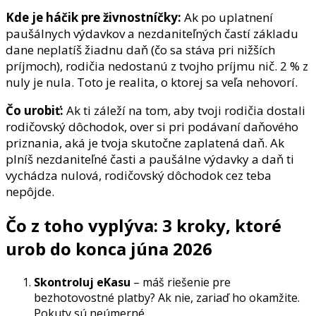
Kde je háčik pre živnostníčky:
Ak po uplatnení
paušálnych výdavkov a nezdaniteľných častí základu
dane neplatíš žiadnu daň (čo sa stáva pri nižších
príjmoch), rodičia nedostanú z tvojho príjmu nič. 2 % z
nuly je nula. Toto je realita, o ktorej sa veľa nehovorí.
Čo urobiť:
Ak ti záleží na tom, aby tvoji rodičia dostali
rodičovský dôchodok, over si pri podávaní daňového
priznania, aká je tvoja skutočne zaplatená daň. Ak
plníš nezdaniteľné časti a paušálne výdavky a daň ti
vychádza nulová, rodičovský dôchodok cez teba
nepôjde.
Čo z toho vyplýva: 3 kroky, ktoré
urob do konca júna 2026
Skontroluj eKasu
– máš riešenie pre
bezhotovostné platby? Ak nie, zariaď ho okamžite.
Pokuty sú neúmerné.