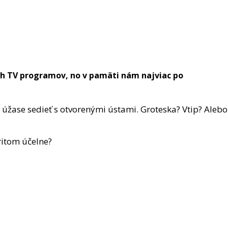
ch TV programov, no v pamäti nám najviac po
úžase sedieť s otvorenými ústami. Groteska? Vtip? Alebo
ritom účelne?