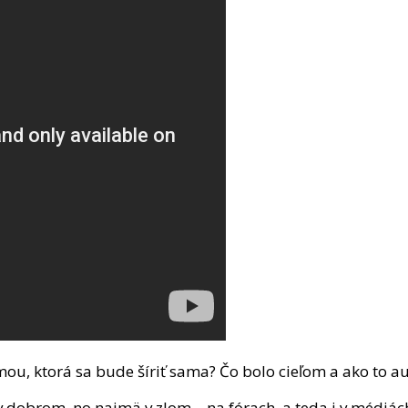
amou, ktorá sa bude šíriť sama? Čo bolo cieľom a ako to a
 dobrom, no najmä v zlom – na fórach, a teda i v médiách 