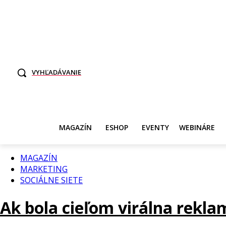
TO SME MY
SAMI ROZHODNITE, KTO POTREBUJE VASE DANE
SVET ŽENY
VYHĽADÁVANIE
MAGAZÍN
ESHOP
EVENTY
WEBINÁRE
MAGAZÍN
MARKETING
SOCIÁLNE SIETE
Ak bola cieľom virálna rekla