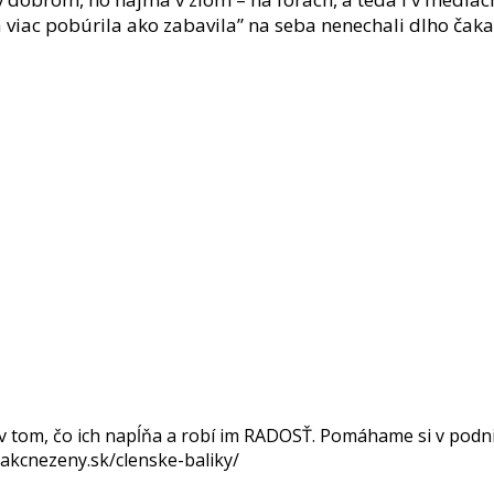
 viac pobúrila ako zabavila” na seba nenechali dlho čaka
 tom, čo ich napĺňa a robí im RADOSŤ. Pomáhame si v podnika
//akcnezeny.sk/clenske-baliky/