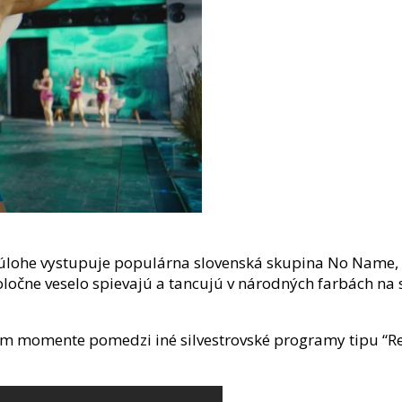
 úlohe vystupuje populárna slovenská skupina No Name, 
oločne veselo spievajú a tancujú v národných farbách n
vom momente pomedzi iné silvestrovské programy tipu “Re