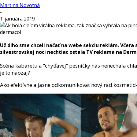
Martina Novotná
-
1. januára 2019
dermacol
Už dlho sme chceli načať na webe sekciu reklám. Včera
silvestrovskej noci nechtiac ostala TV reklama na Derm
Scéna kabaretu a “chytľavej” pesničky nás nenechala chl
je to naozaj?
Ako efektívne a jasne odkomunikovať nový rad kozmetick