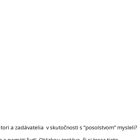
utori a zadávatelia v skutočnosti s “posolstvom” mysleli?
a pamäti ľudí. Otázkou zostáva, či si teraz tieto