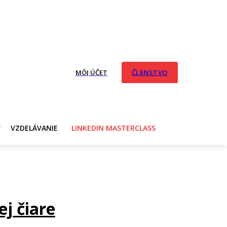
MÔJ ÚČET
ČLENSTVO
Y
VZDELÁVANIE
LINKEDIN MASTERCLASS
ej čiare