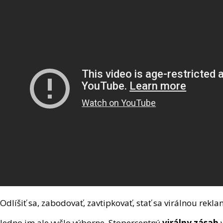
Odlíšiť sa, zabodovať, zavtipkovať, stať sa virálnou rekl
Jedno im ale vyšlo výborne. Stopercentný
virálny zásah
v