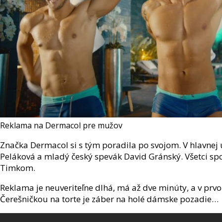
Reklama na Dermacol pre mužov
Značka Dermacol si s tým poradila po svojom. V hlavnej
Peláková a mladý český spevák David Gránský. Všetci sp
Timkom.
Reklama je neuveriteľne dlhá, má až dve minúty, a v pr
Čerešničkou na torte je záber na holé dámske pozadie…