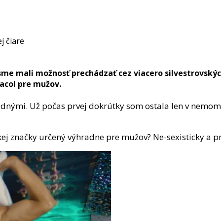
 sme mali možnosť prechádzať cez viacero silvestrovský
acol pre mužov.
adnými. Už počas prvej dokrútky som ostala len v nemom 
ej značky určený výhradne pre mužov? Ne-sexisticky a p