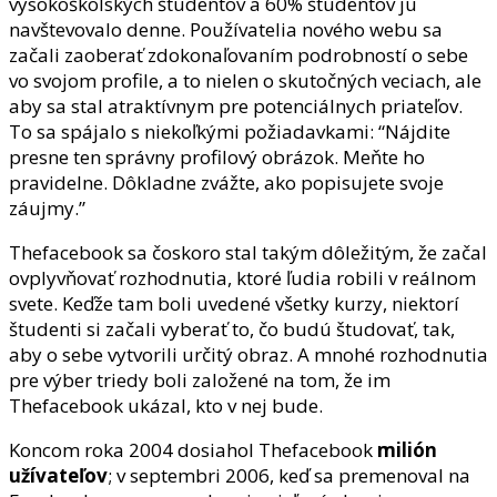
vysokoškolských študentov a 60% študentov ju
navštevovalo denne. Používatelia nového webu sa
začali zaoberať zdokonaľovaním podrobností o sebe
vo svojom profile, a to nielen o skutočných veciach, ale
aby sa stal atraktívnym pre potenciálnych priateľov.
To sa spájalo s niekoľkými požiadavkami: “Nájdite
presne ten správny profilový obrázok. Meňte ho
pravidelne. Dôkladne zvážte, ako popisujete svoje
záujmy.”
Thefacebook sa čoskoro stal takým dôležitým, že začal
ovplyvňovať rozhodnutia, ktoré ľudia robili v reálnom
svete. Keďže tam boli uvedené všetky kurzy, niektorí
študenti si začali vyberať to, čo budú študovať, tak,
aby o sebe vytvorili určitý obraz. A mnohé rozhodnutia
pre výber triedy boli založené na tom, že im
Thefacebook ukázal, kto v nej bude.
Koncom roka 2004 dosiahol Thefacebook
milión
užívateľov
; v septembri 2006, keď sa premenoval na