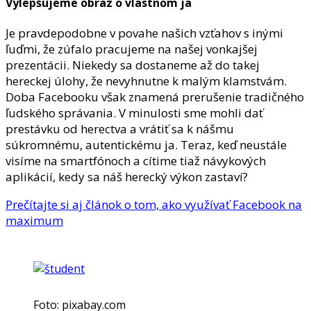
Vylepšujeme obraz o vlastnom ja
Je pravdepodobne v povahe našich vzťahov s inými
ľuďmi, že zúfalo pracujeme na našej vonkajšej
prezentácii. Niekedy sa dostaneme až do takej
hereckej úlohy, že nevyhnutne k malým klamstvám.
Doba Facebooku však znamená prerušenie tradičného
ľudského správania. V minulosti sme mohli dať
prestávku od herectva a vrátiť sa k nášmu
súkromnému, ​​autentickému ja. Teraz, keď neustále
visíme na smartfónoch a cítime tiaž návykových
aplikácií, kedy sa náš herecký výkon zastaví?
Prečítajte si aj článok o tom, ako využívať Facebook na
maximum
Foto: pixabay.com