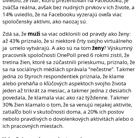
uviedlo, že tvár, ktorú prezentovali na Facebooku, je
zväčša reálna, avšak bez nudných prvkov v ich živote, a
14% uviedlo, že na Facebooku vyzerajú oveľa viac
spoločensky aktívni, ako naozaj sú.
Zdá sa, že
muži
sa viac odklonili od pravdy ako ženy:
až 43% priznalo, že si niektoré črty svojho virtuálneho
ja umelo vytvárajú. A ako sú na tom
ženy
? Výskumný
pracovník spoločnosti OnePoll pred 6 rokmi zistil, že
tretina žien, ktoré sa zúčastnili prieskumu, priznalo, že
sa na sociálnych médiách správala “nečestne”. Takmer
jedna zo štyroch respondentiek priznala, že klame
alebo preháňa o kľúčových aspektoch svojho života
jeden až trikrát za mesiac, a takmer jedna z desiatich
povedala, že klamala viac ako raz týždenne. Takmer
30% žien klamalo o tom, že sa venujú nejakej aktivite,
zatiaľčo boli v skutočnosti doma, a 20% ich postov
nebolo pravdivých o dovolenkových aktivitách alebo o
ich pracovných miestach.