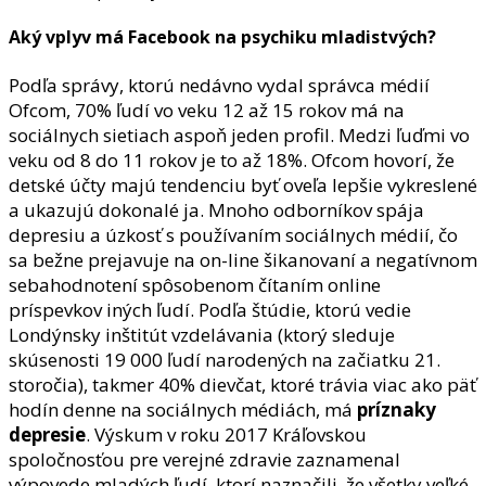
Aký vplyv má Facebook na psychiku mladistvých?
Podľa správy, ktorú nedávno vydal správca médií
Ofcom, 70% ľudí vo veku 12 až 15 rokov má na
sociálnych sietiach aspoň jeden profil. Medzi ľuďmi vo
veku od 8 do 11 rokov je to až 18%. Ofcom hovorí, že
detské účty majú tendenciu byť oveľa lepšie vykreslené
a ukazujú dokonalé ja. Mnoho odborníkov spája
depresiu a úzkosť s používaním sociálnych médií, čo
sa bežne prejavuje na on-line šikanovaní a negatívnom
sebahodnotení spôsobenom čítaním online
príspevkov iných ľudí. Podľa štúdie, ktorú vedie
Londýnsky inštitút vzdelávania (ktorý sleduje
skúsenosti 19 000 ľudí narodených na začiatku 21.
storočia), takmer 40% dievčat, ktoré trávia viac ako päť
hodín denne na sociálnych médiách, má
príznaky
depresie
. Výskum v roku 2017 Kráľovskou
spoločnosťou pre verejné zdravie zaznamenal
výpovede mladých ľudí, ktorí naznačili, že všetky veľké