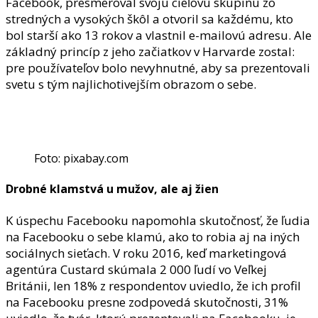
Facebook, presmeroval svoju cieľovú skupinu zo
stredných a vysokých škôl a otvoril sa každému, kto
bol starší ako 13 rokov a vlastnil e-mailovú adresu. Ale
základný princíp z jeho začiatkov v Harvarde zostal:
pre používateľov bolo nevyhnutné, aby sa prezentovali
svetu s tým najlichotivejším obrazom o sebe.
Foto: pixabay.com
Drobné klamstvá u mužov, ale aj žien
K úspechu Facebooku napomohla skutočnosť, že ľudia
na Facebooku o sebe klamú, ako to robia aj na iných
sociálnych sieťach. V roku 2016, keď marketingová
agentúra Custard skúmala 2 000 ľudí vo Veľkej
Británii, len 18% z respondentov uviedlo, že ich profil
na Facebooku presne zodpovedá skutočnosti, 31%