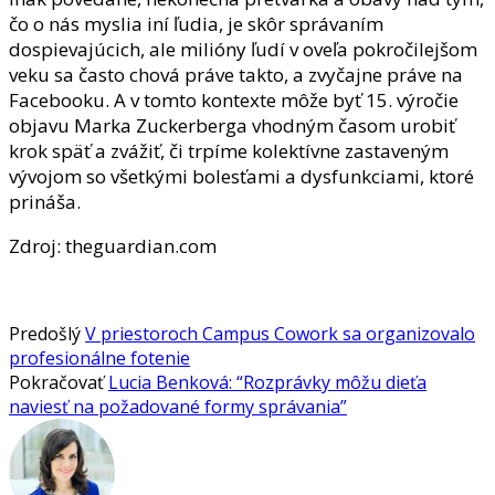
čo o nás myslia iní ľudia, je skôr správaním
dospievajúcich, ale milióny ľudí v oveľa pokročilejšom
veku sa často chová práve takto, a zvyčajne práve na
Facebooku. A v tomto kontexte môže byť 15. výročie
objavu Marka Zuckerberga vhodným časom urobiť
krok späť a zvážiť, či trpíme kolektívne zastaveným
vývojom so všetkými bolesťami a dysfunkciami, ktoré
prináša.
Zdroj: theguardian.com
Predošlý
V priestoroch Campus Cowork sa organizovalo
profesionálne fotenie
Pokračovať
Lucia Benková: “Rozprávky môžu dieťa
naviesť na požadované formy správania”