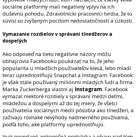
sociálne platformy mali negatívny vplyv na ich
duševnú pohodu. Zdravotnícki pracovníci tvrdia, že to
súvisí so zvýšeným pocitom nedostatočnosti a úzkosti.
Vymazanie rozdielov v správaní tínedžerov a
dospelých
Ako odpoveď na tieto negatívne názory môžu
obhajcovia Facebooku poukázať na to, že jeho
popularita u mladších používateľov klesá, lebo mladí
teraz uprednostňujú Snapchat a Instagram. Facebook
je však stále používaný miliónmi mladých ľudí a firma
Marka Zuckerberga vlastní aj
Instagram
. Facebook
vymazal niektoré rozdiely v správaní medzi deťmi,
mládežou a dospelými až do tej miery, že všetci
používatelia sociálnych médií pôsobia ako tínedžeri, a
zažívajú rovnaké nevýhody nadmerného používania,
podľa toho, aké platformy uprednostňujú.
Inak povedané, nekonečná pretvárka a obavy nad tým,