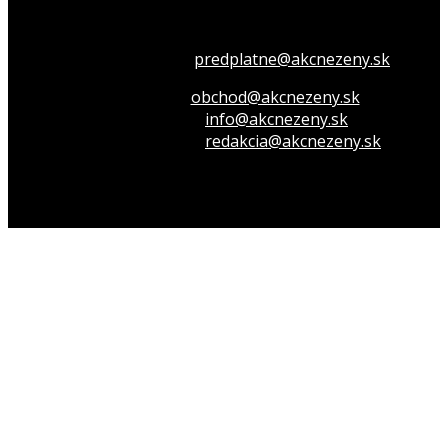
Všetko o členstve
predplatne@akcnezeny.sk
Inzeruj u nás
obchod@akcnezeny.sk
Opýtaj sa nás
info@akcnezeny.sk
Napíš do redakcie
redakcia@akcnezeny.sk