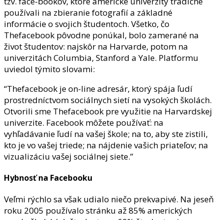
tzv. face-bookov, ktoré americké univerzity tradične
používali na zbieranie fotografií a základné
informácie o svojich študentoch.
Všetko, čo
Thefacebook pôvodne ponúkal, bolo zamerané na
život študentov: najskôr na Harvarde, potom na
univerzitách Columbia, Stanford a Yale. Platformu
u
viedol týmito slovami:
“Thefacebook je on-line adresár, ktorý spája ľudí
prostredníctvom sociálnych sietí na vysokých školách.
Otvorili sme Thefacebook pre využitie na Harvardskej
univerzite. Facebook môžete používať: na
vyhľadávanie ľudí na vašej škole; na to, aby ste zistili,
kto je vo vašej triede; na nájdenie vašich priateľov; na
vizualizáciu vašej sociálnej siete.”
Hybnosť na Facebooku
Veľmi rýchlo sa však udialo niečo prekvapivé. Na jeseň
roku 2005 používalo stránku až 85% amerických