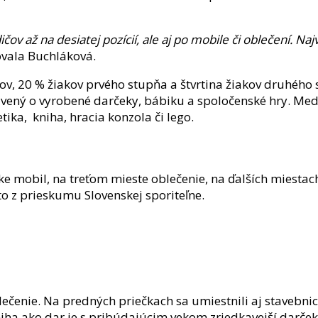
čov až na desiatej pozícií, ale aj po mobile či oblečení. Najv
ovala Buchláková.
ov, 20 % žiakov prvého stupňa a štvrtina žiakov druhého 
ný o vyrobené darčeky, bábiku a spoločenské hry. Medzi 
tika, kniha, hracia konzola či lego.
 mobil, na treťom mieste oblečenie, na ďalších miestach s
to z prieskumu Slovenskej sporiteľne.
ečenie. Na predných priečkach sa umiestnili aj stavebnic
niha ako dar je s pribúdajúcim vekom zriedkavejší darč