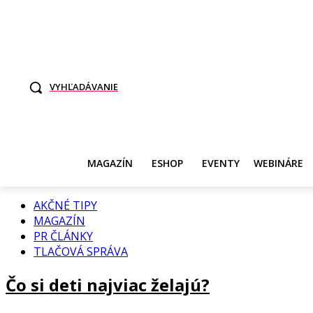
TO SME MY
SAMI ROZHODNITE, KTO POTREBUJE VASE DANE
SVET ŽEN
VYHĽADÁVANIE
MAGAZÍN
ESHOP
EVENTY
WEBINÁRE
AKČNÉ TIPY
MAGAZÍN
PR ČLÁNKY
TLAČOVÁ SPRÁVA
Čo si deti najviac želajú?