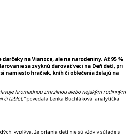
ie darčeky na Vianoce, ale na narodeniny.
Až 95 %
darovanie sa zvyknú darovať veci na Deň detí, pri
si namiesto hračiek, kníh či oblečenia želajú na
 oslavuje hromadnou zmrzlinou alebo nejakým rodinným
 či tablet,“
povedala Lenka Buchláková, analytička
ch, vyplýva, že priania detí nie sú vždy v súlade s