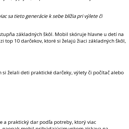
iac sa tieto generácie k sebe blížia pri výlete či
stupňa základných škôl. Mobil skóruje hlavne u detí na
top 10 darčekov, ktoré si želajú žiaci základných škôl,
i želali deti praktické darčeky, výlety či počítač alebo
e a praktický dar podľa potreby, ktorý viac
ek, naopak mobil pribúdajúcim vekom získava na