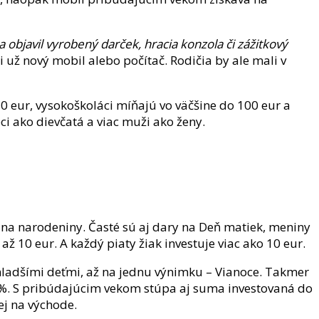
a objavil vyrobený darček, hracia konzola či zážitkový
i už nový mobil alebo počítač. Rodičia by ale mali v
0 eur, vysokoškoláci míňajú vo väčšine do 100 eur a
ci ako dievčatá a viac muži ako ženy.
 na narodeniny. Časté sú aj dary na Deň matiek, meniny
ž 10 eur. A každý piaty žiak investuje viac ako 10 eur.
 mladšími deťmi, až na jednu výnimku – Vianoce. Takmer
9 %. S pribúdajúcim vekom stúpa aj suma investovaná do
ej na východe.