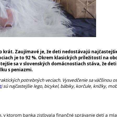
o krát. Zaujímavé je, že deti nedostávajú najčastejš
iach je to 92 %. Okrem klasických príležitostí na ob
ejšie sa v slovenských domácnostiach stáva, že deti 
lku s peniazmi.
praktických potrebných veciach. Vysvedčenie sa väčšinou
i
sú najčastejšie lego, bicykel, bábiky, korčule, knižky, mobil
 v ktorom banka zisťovala finančné správanie detí a mladý