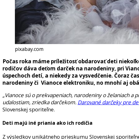
pixabay.com
Počas roka máme príležitosť obdarovať deti niekoľk
rodičov dáva deťom darček na narodeniny, pri Vianoc
úspechoch detí, a niekedy za vysvedčenie. Čoraz čast
narodeniny či Vianoce elektroniku, no mnohí aj obá
„Vianoce sú o prekvapeniach, narodeniny o želaniach a 
udalostiam, zriedka darčekom.
Darované darčeky pre det
Slovenskej sporiteľne.
Deti majú iné priania ako ich rodičia
Z výsledkov unikátneho prieskumu Slovenskej sporiteľne,