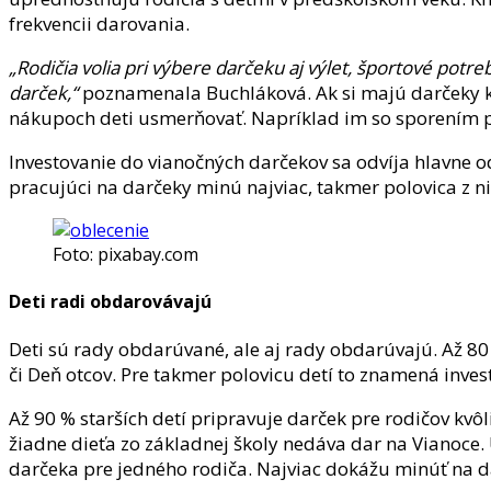
frekvencii darovania.
„Rodičia volia pri výbere darčeku aj výlet, športové potre
darček,“
poznamenala Buchláková. Ak si majú darčeky kúpi
nákupoch deti usmerňovať. Napríklad im so sporením
Investovanie do vianočných darčekov sa odvíja hlavne 
pracujúci na darčeky minú najviac, takmer polovica z ni
Foto: pixabay.com
Deti radi obdarovávajú
Deti sú rady obdarúvané, ale aj rady obdarúvajú. Až 8
či Deň otcov. Pre takmer polovicu detí to znamená invest
Až 90 % starších detí pripravuje darček pre rodičov kv
žiadne dieťa zo základnej školy nedáva dar na Vianoce.
darčeka pre jedného rodiča. Najviac dokážu minúť na d