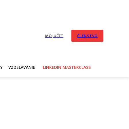
MÔJ ÚČET
ČLENSTVO
AY
VZDELÁVANIE
LINKEDIN MASTERCLASS