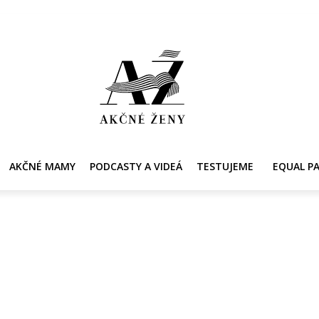
Y
AKČNÉ MAMY
PRE ZDRAVIE ŽENY
KONTAKT
PRACOVNÁ PONUKA
AKČNÉ MAMY
PODCASTY A VIDEÁ
TESTUJEME
EQUAL P