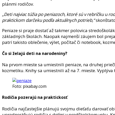
plánmi rodičov.
„Deti najviac túžia po peniazoch, ktoré sú v rebríčku u rodi
praktickom darčeku podľa aktuálnych potrieb,“
skonštat
Peniaze si praje dostať až takmer polovica stredoškolák
základných školách. Naopak najmenší záujem bol prejave
patrí takisto oblečenie, výlet, počítač či notebook, kozme
Čo si želajú deti na narodeniny?
Na prvom mieste sa umiestnili peniaze, na druhej priečke
kozmetiku. Knihy sa umiestnili až na 7. mieste. Vyplýva 
Foto: pixabay.com
Rodičia pozerajú na praktickosť
Rodičia najčastejšie plánujú svojmu dieťaťu darovať obl
uprednostňujú rodičia s deťmi v predškolskom veku. K