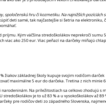
by, spoločenskú hru či kozmetiku. Na najnižších pozíciách s
ť deti samé, tak najčastejšie si šetria na elektroniku, č
 pomáhať.
od príjmu. Kým väčšina stredoškolákov neprekročí sumu 5
ch viac ako 250 eur. Viac peňazí na darčeky míňajú chlap
0 % žiakov základnej školy kupuje svojim rodičom darček
ovať maximálne 5 eur do darčeka. Tretina z nich minie 6 a
ôli narodeninám. Na príležitostiach sa celkovo zhodujú s
 U stredoškolákov je to už 83 % a u vysokoškolákov až 8
arčeky pre rodičov deti zo západného Slovenska, najmen