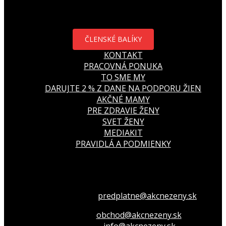
ČLENSKÉ BALÍKY
KONTAKT
PRACOVNÁ PONUKA
TO SME MY
DARUJTE 2 % Z DANE NA PODPORU ŽIEN
AKČNÉ MAMY
PRE ZDRAVIE ŽENY
SVET ŽENY
MEDIAKIT
PRAVIDLÁ A PODMIENKY
Všetko o členstve
predplatne@akcnezeny.sk
Inzeruj u nás
obchod@akcnezeny.sk
Opýtaj sa nás
info@akcnezeny.sk