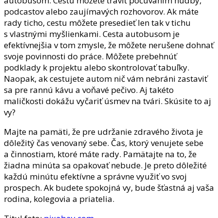
autobusom. Cestu môžete tráviť počúvaním hudby,
podcastov alebo zaujímavých rozhovorov. Ak máte
rady ticho, cestu môžete presedieť len tak v tichu
s vlastnými myšlienkami. Cesta autobusom je
efektívnejšia v tom zmysle, že môžete nerušene dohnať
svoje povinnosti do práce. Môžete prebehnúť
podklady k projektu alebo skontrolovať tabuľky.
Naopak, ak cestujete autom nič vám nebráni zastaviť
sa pre rannú kávu a voňavé pečivo. Aj takéto
maličkosti dokážu vyčariť úsmev na tvári. Skúsite to aj
vy?
Majte na pamäti, že pre udržanie zdravého života je
dôležitý čas venovaný sebe. Čas, ktorý venujete sebe
a činnostiam, ktoré máte rady. Pamätajte na to, že
žiadna minúta sa opakovať nebude. Je preto dôležité
každú minútu efektívne a správne využiť vo svoj
prospech. Ak budete spokojná vy, bude šťastná aj vaša
rodina, kolegovia a priatelia.