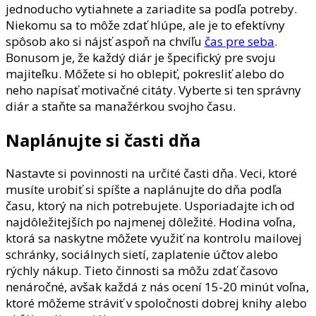
jednoducho vytiahnete a zariadite sa podľa potreby.
Niekomu sa to môže zdať hlúpe, ale je to efektívny
spôsob ako si nájsť aspoň na chvíľu
čas pre seba
.
Bonusom je, že každý diár je špecifický pre svoju
majiteľku. Môžete si ho oblepiť, pokresliť alebo do
neho napísať motivačné citáty. Vyberte si ten správny
diár a staňte sa manažérkou svojho času.
Naplánujte si časti dňa
Nastavte si povinnosti na určité časti dňa. Veci, ktoré
musíte urobiť si spíšte a naplánujte do dňa podľa
času, ktorý na nich potrebujete. Usporiadajte ich od
najdôležitejších po najmenej dôležité. Hodina voľna,
ktorá sa naskytne môžete využiť na kontrolu mailovej
schránky, sociálnych sietí, zaplatenie účtov alebo
rýchly nákup. Tieto činnosti sa môžu zdať časovo
nenáročné, avšak každá z nás ocení 15-20 minút voľna,
ktoré môžeme stráviť v spoločnosti dobrej knihy alebo