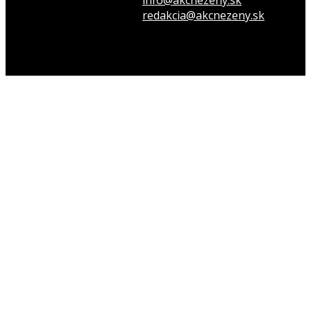
Napíš do redakcie
redakcia@akcnezeny.sk