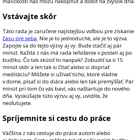
maličkosti nás môžu nakopnúť a dobiť na zvyšok dňa.
Vstávajte skôr
Táto rada je zaručene najistejšou voľbou pre získanie
času pre seba
. Nie je to jednoduché, ale je to výzva.
Zapojte sa do tejto výzvy aj vy. Bude stačiť aj pár
minút. Každá z nás má rada leňošenie v posteli aj po
budíku. Čo tak skúsiť to naopak? Zobudiť sa o 15
minút skôr a len tak si čítať alebo si dopriať
meditáciu? Môžete si užívať ticho, ktoré vládne
v dome, písať si do diára alebo len tak premýšľať. Pár
minút pri tom čo vás baví, vás naštartuje do nového
dňa. Vyskúšajte túto výzvu aj vy, uvidíte, že
neoľutujete.
Spríjemnite si cestu do práce
Väčšina z nás cestuje do práce autom alebo