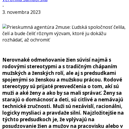
-
3. novembra 2023
Nerovnaké odmeňovanie žien súvisí najmä s
rodovými stereotypmi a s tradičným chápaním
mužských a ženských rolí, ale aj s predsudkami
spojenými so ženskou a mužskou prácou. Rodové
stereotypy sú prijaté presvedčenia o tom, akí sú
muži a aké ženy a ako by sa mali správať. Ženy sa
starajú o domácnosť a deti, sú citlivé a nemávajú
technické zručnosti. Muži sú nezávislí, racionálni,
logicky mysliaci a pravdaže silní. Najzložitejšie na
týchto predsudkoch je, že vplývajú na
posudzovanie žien a mužov na pracovisku alebo v