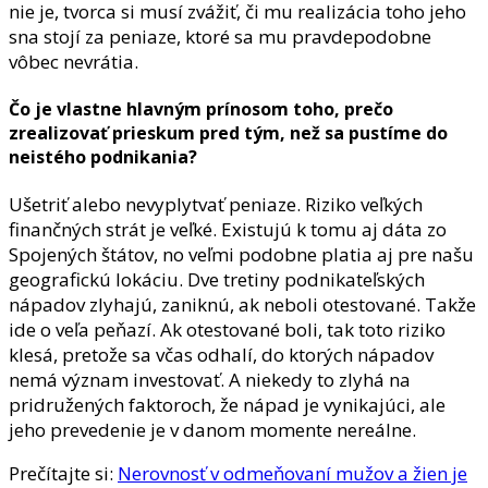
nie je, tvorca si musí zvážiť, či mu realizácia toho jeho
sna stojí za peniaze, ktoré sa mu pravdepodobne
vôbec nevrátia.
Čo je vlastne hlavným prínosom toho, prečo
zrealizovať prieskum pred tým, než sa pustíme do
neistého podnikania?
Ušetriť alebo nevyplytvať peniaze. Riziko veľkých
finančných strát je veľké. Existujú k tomu aj dáta zo
Spojených štátov, no veľmi podobne platia aj pre našu
geografickú lokáciu. Dve tretiny podnikateľských
nápadov zlyhajú, zaniknú, ak neboli otestované. Takže
ide o veľa peňazí. Ak otestované boli, tak toto riziko
klesá, pretože sa včas odhalí, do ktorých nápadov
nemá význam investovať. A niekedy to zlyhá na
pridružených faktoroch, že nápad je vynikajúci, ale
jeho prevedenie je v danom momente nereálne.
Prečítajte si:
Nerovnosť v odmeňovaní mužov a žien je