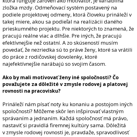
ktorá funguje zároveň ako motivátor, je variabilná
zložka mzdy. Odmeňovací systém postavený na
podiele projektovej odmeny, ktorá človeku prináleží v
takej miere, akou sa podieľal na realizácii daného
prieskumného projektu. Pre niektorých to znamená, že
pracujú reálne viac a dlhšie. Pre iných, že pracujú
efektívnejšie než ostatní. A zo skúseností musím
povedať, že nezriedka sú to práve ženy, ktoré sa vrátili
do práce z rodičovskej dovolenky, ktoré
najefektívnejšie narábajú so svojim časom.
Ako by mali motivovať ženy iné spoločnosti? Čo
považujete za dôležité v zmysle rodovej a platovej
rovnosti na pracovisku?
Prináleží nám písať noty ku konaniu a postojom iných
spoločností? Môžeme skôr len inšpirovať vlastným
správaním a jednaním. Každá spoločnosť má právo,
nastaviť si pravidlá firemnej kultúry sama. Dôležitá
v zmysle rodovej rovnosti je, pravdaže, spravodlivosť