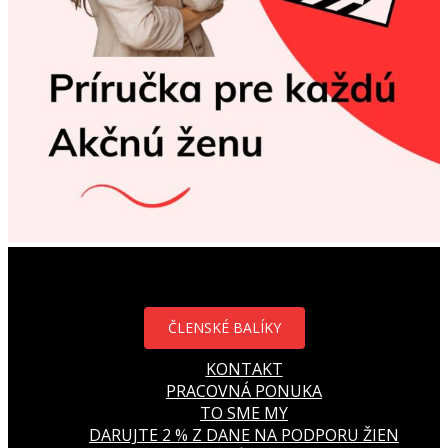
ČLENSKÉ BALÍKY
KONTAKT
PRACOVNÁ PONUKA
TO SME MY
DARUJTE 2 % Z DANE NA PODPORU ŽIEN