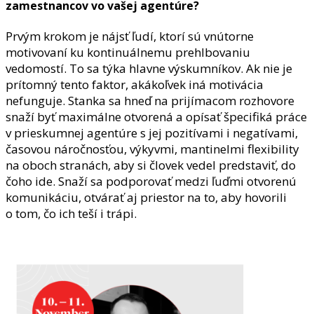
zamestnancov vo vašej agentúre?
Prvým krokom je nájsť ľudí, ktorí sú vnútorne
motivovaní ku kontinuálnemu prehlbovaniu
vedomostí. To sa týka hlavne výskumníkov. Ak nie je
prítomný tento faktor, akákoľvek iná motivácia
nefunguje. Stanka sa hneď na prijímacom rozhovore
snaží byť maximálne otvorená a opísať špecifiká práce
v prieskumnej agentúre s jej pozitívami i negatívami,
časovou náročnosťou, výkyvmi, mantinelmi flexibility
na oboch stranách, aby si človek vedel predstaviť, do
čoho ide. Snaží sa podporovať medzi ľuďmi otvorenú
komunikáciu, otvárať aj priestor na to, aby hovorili
o tom, čo ich teší i trápi.