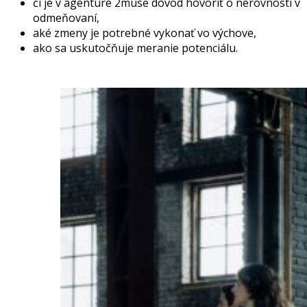
či je v agentúre 2muse dôvod hovoriť o nerovnosti v
odmeňovaní,
aké zmeny je potrebné vykonať vo výchove,
ako sa uskutočňuje meranie potenciálu.