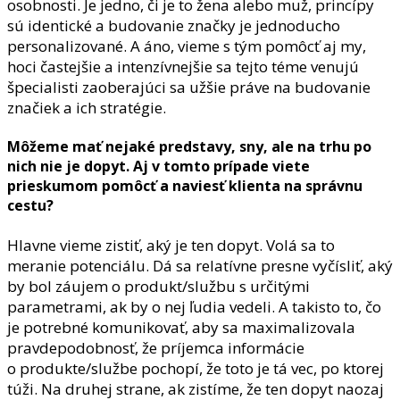
osobnosti. Je jedno, či je to žena alebo muž, princípy
sú identické a budovanie značky je jednoducho
personalizované. A áno, vieme s tým pomôcť aj my,
hoci častejšie a intenzívnejšie sa tejto téme venujú
špecialisti zaoberajúci sa užšie práve na budovanie
značiek a ich stratégie.
Môžeme mať nejaké predstavy, sny, ale na trhu po
nich nie je dopyt. Aj v tomto prípade viete
prieskumom pomôcť a naviesť klienta na správnu
cestu?
Hlavne vieme zistiť, aký je ten dopyt. Volá sa to
meranie potenciálu. Dá sa relatívne presne vyčísliť, aký
by bol záujem o produkt/službu s určitými
parametrami, ak by o nej ľudia vedeli. A takisto to, čo
je potrebné komunikovať, aby sa maximalizovala
pravdepodobnosť, že príjemca informácie
o produkte/službe pochopí, že toto je tá vec, po ktorej
túži. Na druhej strane, ak zistíme, že ten dopyt naozaj