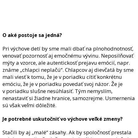
O aké postoje sa jedná?
Pri výchove detí by sme mali dbať na plnohodnotnosť,
venovať pozornosť aj emočnému vývinu. Neposilňovať
mýty a vzorce, ale autentickosť prejavu emócií, napr.
známe „chlapci neplačú“. Chlapcov aj dievčatá by sme
mali viesť k tomu, že je v poriadku cítiť konkrétnu
emóciu, že je v poriadku povedať svoj názor. Že je
v poriadku slušne nesúhlasiť. Tým nemyslím,
nenastaviť si žiadne hranice, samozrejme. Usmernenia
sú však veľmi dôležité.
Je potrebné uskutočniť vo výchove veľké zmeny?
Stačili by aj „malé“ zásahy. Ak by spoločnosť prestala