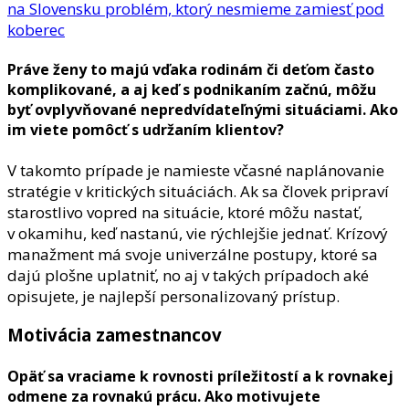
na Slovensku problém, ktorý nesmieme zamiesť pod
koberec
Práve ženy to majú vďaka rodinám či deťom často
komplikované, a aj keď s podnikaním začnú, môžu
byť ovplyvňované nepredvídateľnými situáciami. Ako
im viete pomôcť s udržaním klientov?
V takomto prípade je namieste včasné naplánovanie
stratégie v kritických situáciách. Ak sa človek pripraví
starostlivo vopred na situácie, ktoré môžu nastať,
v okamihu, keď nastanú, vie rýchlejšie jednať. Krízový
manažment má svoje univerzálne postupy, ktoré sa
dajú plošne uplatniť, no aj v takých prípadoch aké
opisujete, je najlepší personalizovaný prístup.
Motivácia zamestnancov
Opäť sa vraciame k rovnosti príležitostí a k rovnakej
odmene za rovnakú prácu. Ako motivujete