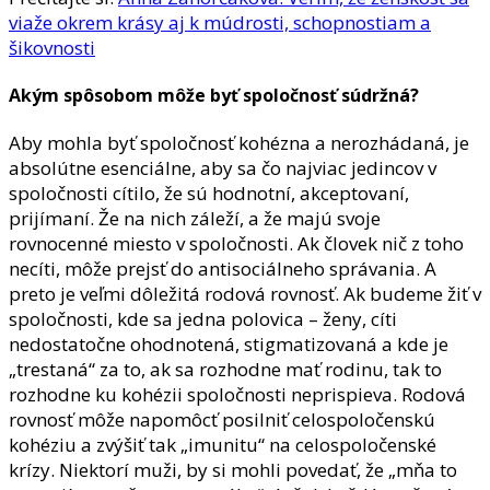
viaže okrem krásy aj k múdrosti, schopnostiam a
šikovnosti
Akým spôsobom môže byť spoločnosť súdržná?
Aby mohla byť spoločnosť kohézna a nerozhádaná, je
absolútne esenciálne, aby sa čo najviac jedincov v
spoločnosti cítilo, že sú hodnotní, akceptovaní,
prijímaní. Že na nich záleží, a že majú svoje
rovnocenné miesto v spoločnosti. Ak človek nič z toho
necíti, môže prejsť do antisociálneho správania. A
preto je veľmi dôležitá rodová rovnosť. Ak budeme žiť v
spoločnosti, kde sa jedna polovica – ženy, cíti
nedostatočne ohodnotená, stigmatizovaná a kde je
„trestaná“ za to, ak sa rozhodne mať rodinu, tak to
rozhodne ku kohézii spoločnosti neprispieva. Rodová
rovnosť môže napomôcť posilniť celospoločenskú
kohéziu a zvýšiť tak „imunitu“ na celospoločenské
krízy. Niektorí muži, by si mohli povedať, že „mňa to