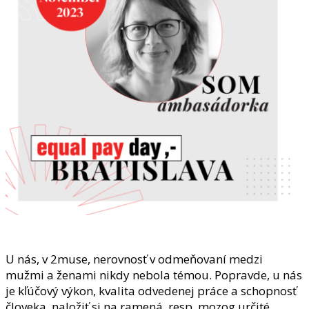
U nás, v 2muse, nerovnosť v odmeňovaní medzi
mužmi a ženami nikdy nebola témou. Popravde, u nás
je kľúčový výkon, kvalita odvedenej práce a schopnosť
človeka, naložiť si na ramená, resp. mozog určité