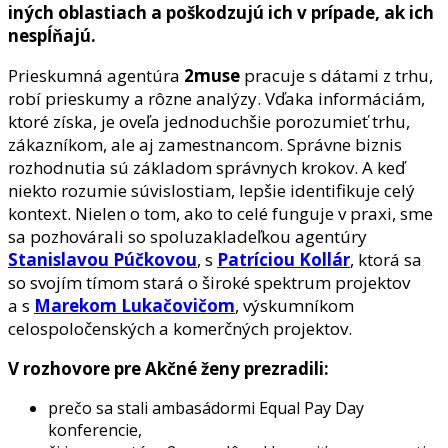
iných oblastiach a poškodzujú ich v prípade, ak ich
nespĺňajú.
Prieskumná agentúra
2muse
pracuje s dátami z trhu,
robí prieskumy a rôzne analýzy. Vďaka informáciám,
ktoré získa, je oveľa jednoduchšie porozumieť trhu,
zákazníkom, ale aj zamestnancom. Správne biznis
rozhodnutia sú základom správnych krokov. A keď
niekto rozumie súvislostiam, lepšie identifikuje celý
kontext. Nielen o tom, ako to celé funguje v praxi, sme
sa pozhovárali so spoluzakladeľkou agentúry
Stanislavou Púčkovou
, s
Patríciou Kollár
, ktorá sa
so svojím tímom stará o široké spektrum projektov
a s
Marekom Lukačovičom
, výskumníkom
celospoločenských a komerčných projektov.
V rozhovore pre Akčné ženy prezradili:
prečo sa stali ambasádormi Equal Pay Day
konferencie,