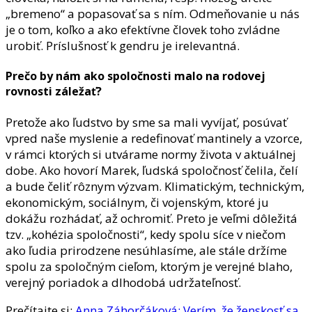
„bremeno“ a popasovať sa s ním. Odmeňovanie u nás
je o tom, koľko a ako efektívne človek toho zvládne
urobiť. Príslušnosť k gendru je irelevantná.
Prečo by nám ako spoločnosti malo na rodovej
rovnosti záležať?
Pretože ako ľudstvo by sme sa mali vyvíjať, posúvať
vpred naše myslenie a redefinovať mantinely a vzorce,
v rámci ktorých si utvárame normy života v aktuálnej
dobe. Ako hovorí Marek, ľudská spoločnosť čelila, čelí
a bude čeliť rôznym výzvam. Klimatickým, technickým,
ekonomickým, sociálnym, či vojenským, ktoré ju
dokážu rozhádať, až ochromiť. Preto je veľmi dôležitá
tzv. „kohézia spoločnosti“, kedy spolu síce v niečom
ako ľudia prirodzene nesúhlasíme, ale stále držíme
spolu za spoločným cieľom, ktorým je verejné blaho,
verejný poriadok a dlhodobá udržateľnosť.
Prečítajte si:
Anna Záhorčáková: Verím, že ženskosť sa