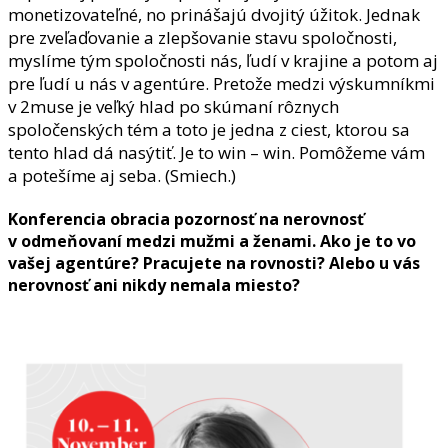
monetizovateľné, no prinášajú dvojitý úžitok. Jednak
pre zveľaďovanie a zlepšovanie stavu spoločnosti,
myslíme tým spoločnosti nás, ľudí v krajine a potom aj
pre ľudí u nás v agentúre. Pretože medzi výskumníkmi
v 2muse je veľký hlad po skúmaní rôznych
spoločenských tém a toto je jedna z ciest, ktorou sa
tento hlad dá nasýtiť. Je to win – win. Pomôžeme vám
a potešíme aj seba. (Smiech.)
Konferencia obracia pozornosť na nerovnosť
v odmeňovaní medzi mužmi a ženami. Ako je to vo
vašej agentúre? Pracujete na rovnosti? Alebo u vás
nerovnosť ani nikdy nemala miesto?