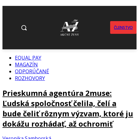
ČLENSTVO
EQUAL PAY
MAGAZÍN
ODPORÚČANÉ
ROZHOVORY
Prieskumná agentúra 2muse:
Ľudská spoločnosť čelila, čelí a
bude čeliť rôznym výzvam, ktoré ju
dokážu rozhádať, až ochromiť
Veronika Samborská