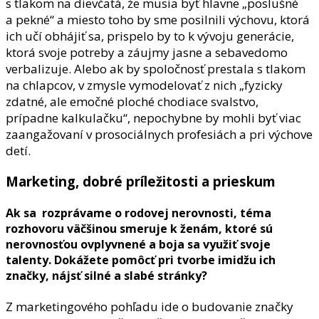
s tlakom na dievčatá, že musia byť hlavne „poslušné
a pekné“ a miesto toho by sme posilnili výchovu, ktorá
ich učí obhájiť sa, prispelo by to k vývoju generácie,
ktorá svoje potreby a záujmy jasne a sebavedomo
verbalizuje. Alebo ak by spoločnosť prestala s tlakom
na chlapcov, v zmysle vymodelovať z nich „fyzicky
zdatné, ale emočné ploché chodiace svalstvo,
prípadne kalkulačku“, nepochybne by mohli byť viac
zaangažovaní v prosociálnych profesiách a pri výchove
detí.
Marketing, dobré príležitosti a prieskum
Ak sa rozprávame o rodovej nerovnosti, téma
rozhovoru väčšinou smeruje k ženám, ktoré sú
nerovnosťou ovplyvnené a boja sa využiť svoje
talenty. Dokážete pomôcť pri tvorbe imidžu ich
značky, nájsť silné a slabé stránky?
Z marketingového pohľadu ide o budovanie značky