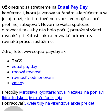
Už onedlho sa stretneme na
Equal Pay Day
konferencii, ktorá je venovaná ženám, ale zúčastnia sa
jej aj muži, ktorí rodovú nerovnosť vnímajú a chcú
proti nej zabojovať. Hovorme všetci spoločne
o rovnosti tak, aby nás bolo počuť, pretože si všetci
rovnaké príležitosti, ako aj rovnakú odmenu za
rovnakú prácu, zaslúžime.
Zdroj foto: www.equalpayday.sk
TAGS
equal pay day
rodová rovnosť
rovnosť v odmeňovaní
zmeny
Predošlý
Miroslava Rychtárechová: Nezáleží na pohlaví
lídra, ľudskosť je to, čo ľudí spája
Pokračovať
Skvelé tipy na víkendové akcie pre deti