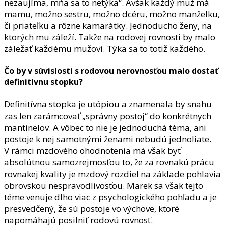
nezaujíma, mňa sa to netýka“. Avšak každý muž má
mamu, možno sestru, možno dcéru, možno manželku,
či priateľku a rôzne kamarátky. Jednoducho ženy, na
ktorých mu záleží. Takže na rodovej rovnosti by malo
záležať každému mužovi. Týka sa to totiž každého.
Čo by v súvislosti s rodovou nerovnosťou malo dostať
definitívnu stopku?
Definitívna stopka je utópiou a znamenala by snahu
zas len zarámcovať „správny postoj“ do konkrétnych
mantinelov. A vôbec to nie je jednoduchá téma, ani
postoje k nej samotnými ženami nebudú jednoliate.
V rámci mzdového ohodnotenia má však byť
absolútnou samozrejmosťou to, že za rovnakú prácu
rovnakej kvality je mzdový rozdiel na základe pohlavia
obrovskou nespravodlivosťou. Marek sa však tejto
téme venuje dlho viac z psychologického pohľadu a je
presvedčený, že sú postoje vo výchove, ktoré
napomáhajú posilniť rodovú rovnosť.