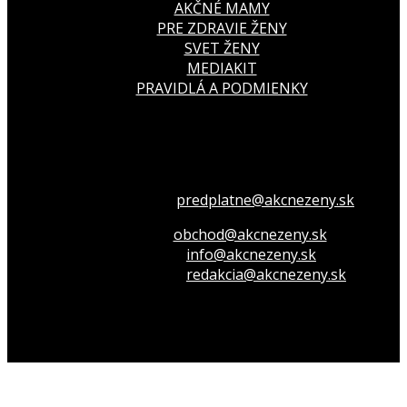
AKČNÉ MAMY
PRE ZDRAVIE ŽENY
SVET ŽENY
MEDIAKIT
PRAVIDLÁ A PODMIENKY
Všetko o členstve
predplatne@akcnezeny.sk
Inzeruj u nás
obchod@akcnezeny.sk
Opýtaj sa nás
info@akcnezeny.sk
Napíš do redakcie
redakcia@akcnezeny.sk