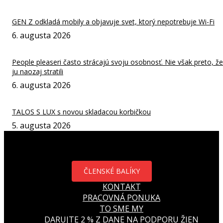
GEN Z odkladá mobily a objavuje svet, ktorý nepotrebuje Wi-Fi
6. augusta 2026
People pleaseri často strácajú svoju osobnosť. Nie však preto, že
ju naozaj stratili
6. augusta 2026
TALOS S LUX s novou skladacou korbičkou
5. augusta 2026
ČLENSKÉ BALÍKY
KONTAKT
PRACOVNÁ PONUKA
TO SME MY
DARUJTE 2 % Z DANE NA PODPORU ŽIEN