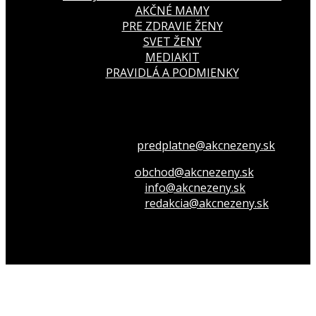
AKČNÉ MAMY
PRE ZDRAVIE ŽENY
SVET ŽENY
MEDIAKIT
PRAVIDLÁ A PODMIENKY
Všetko o členstve
predplatne@akcnezeny.sk
Inzeruj u nás
obchod@akcnezeny.sk
Opýtaj sa nás
info@akcnezeny.sk
Napíš do redakcie
redakcia@akcnezeny.sk