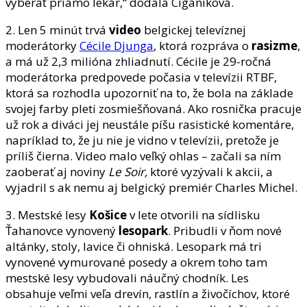
vyberať priamo lekár,“ dodala Cigániková.
2. Len 5 minút trvá
video
belgickej televíznej
moderátorky
Cécile Djunga
, ktorá rozpráva o
rasizme
,
a má už 2,3 milióna zhliadnutí. Cécile je 29-ročná
moderátorka predpovede počasia v televízii RTBF,
ktorá sa rozhodla upozorniť na to, že bola na základe
svojej farby pleti zosmiešňovaná. Ako rosnička pracuje
už rok a diváci jej neustále píšu rasistické komentáre,
napríklad to, že ju nie je vidno v televízii, pretože je
príliš čierna. Video malo veľký ohlas – začali sa ním
zaoberať aj noviny
Le Soir,
ktoré vyzývali k akcii, a
vyjadril s ak nemu aj belgický premiér Charles Michel.
3. Mestské lesy
Košice
v lete otvorili na sídlisku
Ťahanovce vynovený
lesopark
. Pribudli v ňom nové
altánky, stoly, lavice či ohniská. Lesopark má tri
vynovené vymurované posedy a okrem toho tam
mestské lesy vybudovali náučný chodník. Les
obsahuje veľmi veľa drevín, rastlín a živočíchov, ktoré