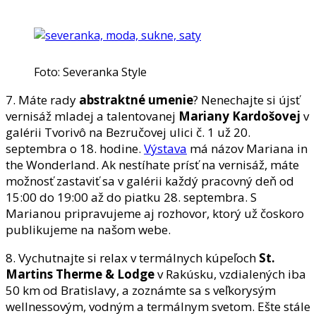
Foto: Severanka Style
7. Máte rady
abstraktné umenie
? Nenechajte si újsť
vernisáž mladej a talentovanej
Mariany Kardošovej
v
galérii Tvorivô na Bezručovej ulici č. 1 už 20.
septembra o 18. hodine.
Výstava
má názov Mariana in
the Wonderland. Ak nestíhate prísť na vernisáž, máte
možnosť zastaviť sa v galérii každý pracovný deň od
15:00 do 19:00 až do piatku 28. septembra. S
Marianou pripravujeme aj rozhovor, ktorý už čoskoro
publikujeme na našom webe.
8. Vychutnajte si relax v termálnych kúpeľoch
St.
Martins Therme & Lodge
v Rakúsku, vzdialených iba
50 km od Bratislavy, a zoznámte sa s veľkorysým
wellnessovým, vodným a termálnym svetom. Ešte stále