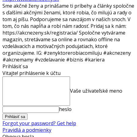
Sme akčné ženy a prinášame ti príbehy a články spoločne
s ďalšími akčnými ženami, ktoré robia, čo milujú a rady o
tom aj píšu. Podporujeme sa navzájom v našich snoch. V
tom, čo nás napĺňa a robí nám radosť. Pridaj sa k nám:
https://akcnezeny.sk/registracia/ Spoločne vytvárame
magazín, stretávame sa online a rovnako offline na
vzdelávacich a motivačných podujatiach, ktoré
organizujeme. IG: #zenyktorerobiacomiluju #akcnezeny
#akcnemamy #vzdelavanie #biznis #kariera
Prihlásiť sa
Vitajte! prihlásenie k účtu
Vaše užívateľské meno
heslo
Forgot your password? Get help
Pravidlá a podmienky
Obnova hesla