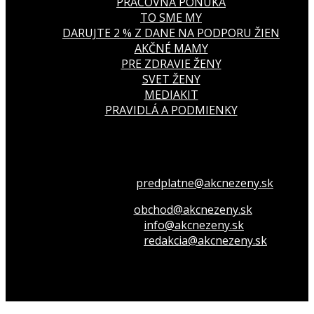
PRACOVNÁ PONUKA
TO SME MY
DARUJTE 2 % Z DANE NA PODPORU ŽIEN
AKČNÉ MAMY
PRE ZDRAVIE ŽENY
SVET ŽENY
MEDIAKIT
PRAVIDLÁ A PODMIENKY
Všetko o členstve
predplatne@akcnezeny.sk
Inzeruj u nás
obchod@akcnezeny.sk
Opýtaj sa nás
info@akcnezeny.sk
Napíš do redakcie
redakcia@akcnezeny.sk