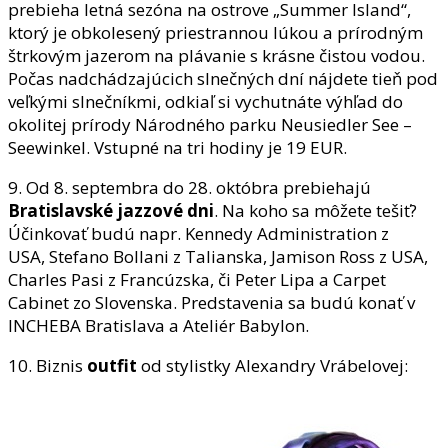
prebieha letná sezóna na ostrove „Summer Island“,
ktorý je obkolesený priestrannou lúkou a prírodným
štrkovým jazerom na plávanie s krásne čistou vodou.
Počas nadchádzajúcich slnečných dní nájdete tieň pod
veľkými slnečníkmi, odkiaľ si vychutnáte výhľad do
okolitej prírody Národného parku Neusiedler See –
Seewinkel. Vstupné na tri hodiny je 19 EUR.
9. Od 8. septembra do 28. októbra prebiehajú
Bratislavské jazzové dni
. Na koho sa môžete tešiť?
Účinkovať budú napr. Kennedy Administration z
USA, Stefano Bollani z Talianska, Jamison Ross z USA,
Charles Pasi z Francúzska, či Peter Lipa a Carpet
Cabinet zo Slovenska. Predstavenia sa budú konať v
INCHEBA Bratislava a Ateliér Babylon.
10. Biznis
outfit
od stylistky Alexandry Vrábelovej: