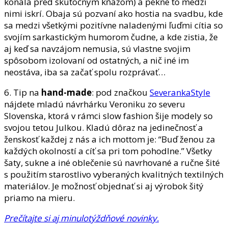
konala pred skutočným kňazom) a pekne to medzi
nimi iskrí. Obaja sú pozvaní ako hostia na svadbu, kde
sa medzi všetkými pozitívne naladenými ľuďmi cítia so
svojím sarkastickým humorom čudne, a kde zistia, že
aj keď sa navzájom nemusia, sú vlastne svojim
spôsobom izolovaní od ostatných, a nič iné im
neostáva, iba sa začať spolu rozprávať…
6. Tip na
hand-made
: pod značkou
SeverankaStyle
nájdete mladú návrhárku Veroniku zo severu
Slovenska, ktorá v rámci slow fashion šije modely so
svojou tetou Julkou. Kladú dôraz na jedinečnosť a
ženskosť každej z nás a ich mottom je: “Buď ženou za
každých okolností a cíť sa pri tom pohodlne.” Všetky
šaty, sukne a iné oblečenie sú navrhované a ručne šité
s použitím starostlivo vyberaných kvalitných textilných
materiálov. Je možnosť objednať si aj výrobok šitý
priamo na mieru.
Prečítajte si aj minulotýždňové novinky.