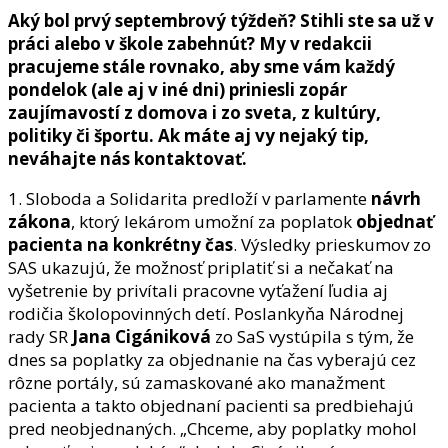
Aký bol prvý septembrový týždeň? Stihli ste sa už v
práci alebo v škole zabehnúť? My v redakcii
pracujeme stále rovnako, aby sme vám každý
pondelok (ale aj v iné dni) priniesli zopár
zaujímavostí z domova i zo sveta, z kultúry,
politiky či športu. Ak máte aj vy nejaký tip,
neváhajte nás kontaktovať.
1. Sloboda a Solidarita predloží v parlamente
návrh
zákona
, ktorý lekárom umožní za poplatok
objednať
pacienta na konkrétny čas
. Výsledky prieskumov zo
SAS ukazujú, že možnosť priplatiť si a nečakať na
vyšetrenie by privítali pracovne vyťažení ľudia aj
rodičia školopovinných detí. Poslankyňa Národnej
rady SR
Jana Cigániková
zo SaS vystúpila s tým, že
dnes sa poplatky za objednanie na čas vyberajú cez
rôzne portály, sú zamaskované ako manažment
pacienta a takto objednaní pacienti sa predbiehajú
pred neobjednaných. „Chceme, aby poplatky mohol