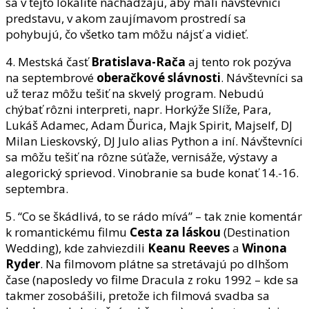
sa v tejto lokalite nachádzajú, aby mali návštevníci
predstavu, v akom zaujímavom prostredí sa
pohybujú, čo všetko tam môžu nájsť a vidieť.
4. Mestská časť
Bratislava-Rača
aj tento rok pozýva
na septembrové
oberačkové slávnosti
. Návštevníci sa
už teraz môžu tešiť na skvelý program. Nebudú
chýbať rôzni interpreti, napr. Horkýže Slíže, Para,
Lukáš Adamec, Adam Ďurica, Majk Spirit, Majself, DJ
Milan Lieskovský, DJ Julo alias Python a iní. Návštevníci
sa môžu tešiť na rôzne súťaže, vernisáže, výstavy a
alegorický sprievod. Vinobranie sa bude konať 14.-16.
septembra.
5. “Co se škádlivá, to se rádo mívá” – tak znie komentár
k romantickému filmu
Cesta za láskou
(Destination
Wedding), kde zahviezdili
Keanu Reeves
a
Winona
Ryder
. Na filmovom plátne sa stretávajú po dlhšom
čase (naposledy vo filme Dracula z roku 1992 – kde sa
takmer zosobášili, pretože ich filmová svadba sa