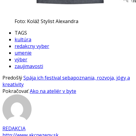
Foto: Koláž Stylist Alexandra
TAGS
kultúra
redakcny vyber
umenie
výber
zaujimavosti
Predošlý
Spája ich festival sebapoznania, rozvoja, jógy a
kreativity
Pokračovať
Ako na ateliér v byte
REDAKCIA
http://www.akcnezeny.sk