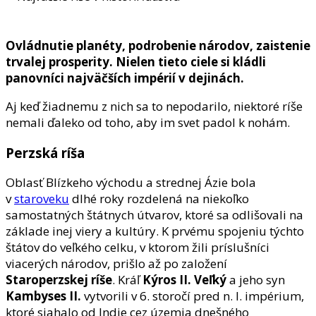
Ovládnutie planéty, podrobenie národov, zaistenie
trvalej prosperity. Nielen tieto ciele si kládli
panovníci najväčších impérií v dejinách.
Aj keď žiadnemu z nich sa to nepodarilo, niektoré ríše
nemali ďaleko od toho, aby im svet padol k nohám.
Perzská ríša
Oblasť Blízkeho východu a strednej Ázie bola
v
staroveku
dlhé roky rozdelená na niekoľko
samostatných štátnych útvarov, ktoré sa odlišovali na
základe inej viery a kultúry. K prvému spojeniu týchto
štátov do veľkého celku, v ktorom žili príslušníci
viacerých národov, prišlo až po založení
Staroperzskej ríše
. Kráľ
Kýros II. Veľký
a jeho syn
Kambyses II.
vytvorili v 6. storočí pred n. l. impérium,
ktoré siahalo od Indie cez územia dnešného