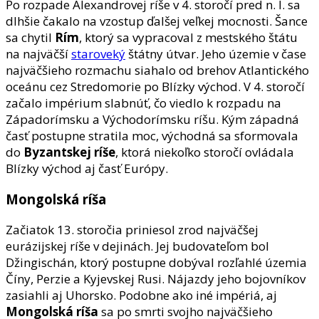
Po rozpade Alexandrovej ríše v 4. storočí pred n. l. sa
dlhšie čakalo na vzostup ďalšej veľkej mocnosti. Šance
sa chytil
Rím
, ktorý sa vypracoval z mestského štátu
na najväčší
staroveký
štátny útvar. Jeho územie v čase
najväčšieho rozmachu siahalo od brehov Atlantického
oceánu cez Stredomorie po Blízky východ. V 4. storočí
začalo impérium slabnúť, čo viedlo k rozpadu na
Západorímsku a Východorímsku ríšu. Kým západná
časť postupne stratila moc, východná sa sformovala
do
Byzantskej ríše
, ktorá niekoľko storočí ovládala
Blízky východ aj časť Európy.
Mongolská ríša
Začiatok 13. storočia priniesol zrod najväčšej
eurázijskej ríše v dejinách. Jej budovateľom bol
Džingischán, ktorý postupne dobýval rozľahlé územia
Číny, Perzie a Kyjevskej Rusi. Nájazdy jeho bojovníkov
zasiahli aj Uhorsko. Podobne ako iné impériá, aj
Mongolská ríša
sa po smrti svojho najväčšieho