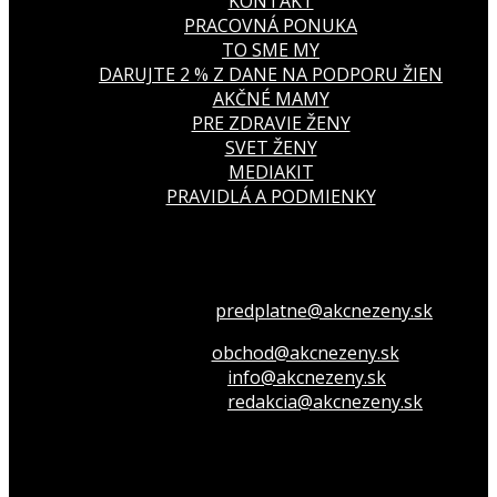
KONTAKT
PRACOVNÁ PONUKA
TO SME MY
DARUJTE 2 % Z DANE NA PODPORU ŽIEN
AKČNÉ MAMY
PRE ZDRAVIE ŽENY
SVET ŽENY
MEDIAKIT
PRAVIDLÁ A PODMIENKY
Všetko o členstve
predplatne@akcnezeny.sk
Inzeruj u nás
obchod@akcnezeny.sk
Opýtaj sa nás
info@akcnezeny.sk
Napíš do redakcie
redakcia@akcnezeny.sk