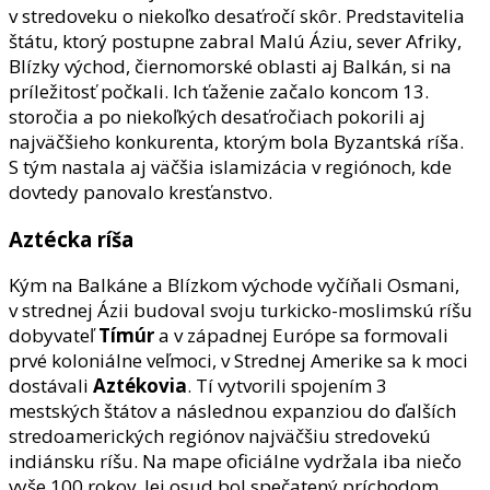
v stredoveku o niekoľko desaťročí skôr. Predstavitelia
štátu, ktorý postupne zabral Malú Áziu, sever Afriky,
Blízky východ, čiernomorské oblasti aj Balkán, si na
príležitosť počkali. Ich ťaženie začalo koncom 13.
storočia a po niekoľkých desaťročiach pokorili aj
najväčšieho konkurenta, ktorým bola Byzantská ríša.
S tým nastala aj väčšia islamizácia v regiónoch, kde
dovtedy panovalo kresťanstvo.
Aztécka ríša
Kým na Balkáne a Blízkom východe vyčíňali Osmani,
v strednej Ázii budoval svoju turkicko-moslimskú ríšu
dobyvateľ
Tímúr
a v západnej Európe sa formovali
prvé koloniálne veľmoci, v Strednej Amerike sa k moci
dostávali
Aztékovia
. Tí vytvorili spojením 3
mestských štátov a následnou expanziou do ďalších
stredoamerických regiónov najväčšiu stredovekú
indiánsku ríšu. Na mape oficiálne vydržala iba niečo
vyše 100 rokov. Jej osud bol spečatený príchodom