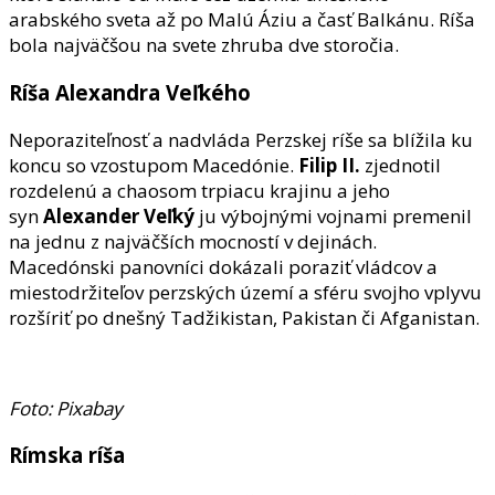
arabského sveta až po Malú Áziu a časť Balkánu. Ríša
bola najväčšou na svete zhruba dve storočia.
Ríša Alexandra Veľkého
Neporaziteľnosť a nadvláda Perzskej ríše sa blížila ku
koncu so vzostupom Macedónie.
Filip II.
zjednotil
rozdelenú a chaosom trpiacu krajinu a jeho
syn
Alexander Veľký
ju výbojnými vojnami premenil
na jednu z najväčších mocností v dejinách.
Macedónski panovníci dokázali poraziť vládcov a
miestodržiteľov perzských území a sféru svojho vplyvu
rozšíriť po dnešný Tadžikistan, Pakistan či Afganistan.
Foto: Pixabay
Rímska ríša