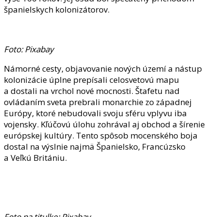
španielskych kolonizátorov.
Foto: Pixabay
Námorné cesty, objavovanie nových území a nástup
kolonizácie úplne prepísali celosvetovú mapu
a dostali na vrchol nové mocnosti. Štafetu nad
ovládaním sveta prebrali monarchie zo západnej
Európy, ktoré nebudovali svoju sféru vplyvu iba
vojensky. Kľúčovú úlohu zohrával aj obchod a šírenie
európskej kultúry. Tento spôsob mocenského boja
dostal na výslnie najmä Španielsko, Francúzsko
a Veľkú Britániu.
Foto na titulke: Pixabay