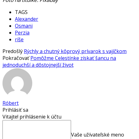
TAGS
Alexander
Osmani
Perzia
ríše
Predošlý
Rýchly a chutný kôprový prívarok s vajíčkom
Pokračovať
Pomôžme Celestínke získať šancu na
jednoduchší a dôstojnejší život
Róbert
Prihlásiť sa
Vitajte! prihlásenie k účtu
Vaše užívateľské meno