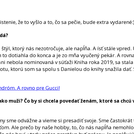
tenie, že to vyšlo a to, čo sa pečie, bude extra vydarené:)
rdá?
j štýl, ktorý nás nezotročuje, ale napĺňa. A ísť stále vpred
m to dotiahla do konca a je zo mňa vyučený pekár. A rovna
 ani nebola nominovaná v súťaži Kniha roka 2019, sa stala
u, ktorú som sa spolu s Danielou do knihy snažila dať. 
ndróm. A rovno pre Gucci!
šie ako muži? Čo by si chcela povedať ženám, ktoré sa c
ny sme odvážne a vieme si presadiť svoje. Sme častokrát
ťom. Ale prečo by naše hobby, to, čo nás napĺňa nemohlo