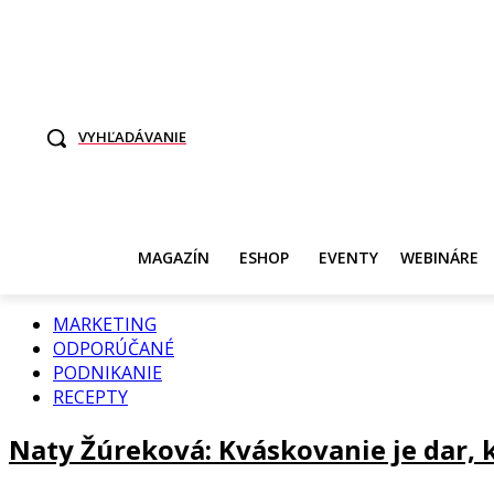
TO SME MY
SAMI ROZHODNITE, KTO POTREBUJE VASE DANE
SVET ŽEN
VYHĽADÁVANIE
MAGAZÍN
ESHOP
EVENTY
WEBINÁRE
MARKETING
ODPORÚČANÉ
PODNIKANIE
RECEPTY
Naty Žúreková: Kváskovanie je dar, 