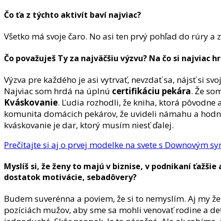
Čo ťa z týchto aktivít baví najviac?
Všetko má svoje čaro. No asi ten prvý pohľad do rúry a zis
Čo považuješ Ty za najväčšiu výzvu? Na čo si najviac h
Výzva pre každého je asi vytrvať, nevzdať sa, nájsť si svo
Najviac som hrdá na úplnú
certifikáciu pekára
. Že so
Kváskovanie
. Ľudia rozhodli, že kniha, ktorá pôvodne
komunita domácich pekárov, že uvideli námahu a hodnot
kváskovanie je dar, ktorý musím niesť ďalej.
Prečítajte si aj o prvej modelke na svete s Downovým sy
Myslíš si, že ženy to majú v biznise, v podnikaní ťaž
dostatok motivácie, sebadôvery?
Budem suverénna a poviem, že si to nemyslím. Aj my že
pozíciách mužov, aby sme sa mohli venovať rodine a de