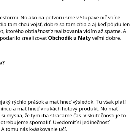
stormi. No ako na potvoru sme v Stupave nič voľné
udia tam chcú vojsť, dobre sa tam cítia a aj keď pôjdu len
ekt, ktorého obtiažnosť zrealizovania vidím až spätne. A
 podarilo zrealizovať
Obchodík u Naty
veľmi dobre.
a?
 nejaký rýchlo prášok a mať hneď výsledok. Tu však platí
ni mincu a mať hneď v rukách hotový produkt. No mať
 si myslia, že tým iba strácame čas. V skutočnosti je to
 potrebujeme spomaliť. Uvedomiť si jedinečnosť
. A tomu nás kváskovanie učí.