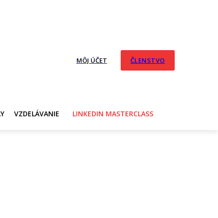
MÔJ ÚČET
ČLENSTVO
AY
VZDELÁVANIE
LINKEDIN MASTERCLASS