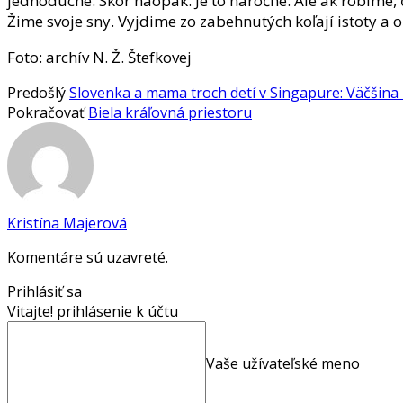
jednoduché. Skôr naopak. Je to náročné. Ale ak robíme, 
Žime svoje sny. Vyjdime zo zabehnutých koľají istoty a 
Foto: archív N. Ž. Štefkovej
Predošlý
Slovenka a mama troch detí v Singapure: Väčšina 
Pokračovať
Biela kráľovná priestoru
Kristína Majerová
Komentáre sú uzavreté.
Prihlásiť sa
Vitajte! prihlásenie k účtu
Vaše užívateľské meno