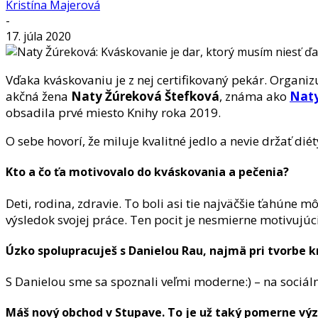
Kristína Majerová
-
17. júla 2020
Vďaka kváskovaniu je z nej certifikovaný pekár. Organi
akčná žena
Naty Žúreková Štefková
, známa ako
Naty
obsadila prvé miesto Knihy roka 2019.
O sebe hovorí, že miluje kvalitné jedlo a nevie držať d
Kto a čo ťa motivovalo do kváskovania a pečenia?
Deti, rodina, zdravie. To boli asi tie najväčšie ťahúne 
výsledok svojej práce. Ten pocit je nesmierne motivujúc
Úzko spolupracuješ s Danielou Rau, najmä pri tvorbe kn
S Danielou sme sa spoznali veľmi moderne:) – na sociálne
Máš nový obchod v Stupave. To je už taký pomerne výz