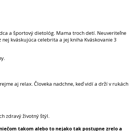
dca a športový dietológ. Mama troch detí. Neuveriteľne
z nej kváskujúca celebrita a jej kniha Kváskovanie 3
ny.
rejme aj relax. Človeka nadchne, keď vidí a drží v rukách
h zdravý životný štýl.
 niečom takom alebo to nejako tak postupne zrelo a