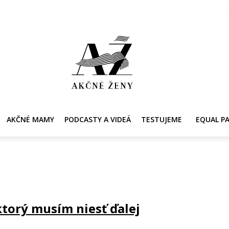
Y
AKČNÉ MAMY
PRE ZDRAVIE ŽENY
KONTAKT
PRACOVNÁ PONUKA
AKČNÉ MAMY
PODCASTY A VIDEÁ
TESTUJEME
EQUAL P
ktorý musím niesť ďalej