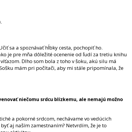
.
. Učiť sa a spoznávať hĺbky cesta, pochopiť ho.
ko je pre mňa dôležité ocenenie od ľudí za tretiu knihu
 víťazom. Dlho som bola z toho v šoku, akú silu má
Sošku mám pri počítači, aby mi stále pripomínala, že
hcú venovať niečomu srdcu blízkemu, ale nemajú možno
 tiché a pokorné srdcom, nechávame vo vedúcich
 byť aj naším zamestnaním? Netvrdím, že je to