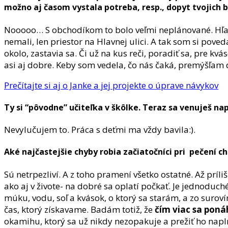
možno aj časom vystala potreba, resp., dopyt tvojich b
Nooooo… S obchodíkom to bolo veľmi neplánované. Hľada
nemali, len priestor na Hlavnej ulici. A tak som si poved
okolo, zastavia sa. Či už na kus reči, poradiť sa, pre kv
asi aj dobre. Keby som vedela, čo nás čaká, premýšľam 
Prečítajte si aj o Janke a jej projekte o úprave návykov
Ty si “pôvodne” učiteľka v škôlke. Teraz sa venuješ nap
Nevylučujem to. Práca s deťmi ma vždy bavila:).
Aké najčastejšie chyby robia začiatočníci pri pečení c
Sú netrpezliví. A z toho pramení všetko ostatné. Až príli
ako aj v živote- na dobré sa oplatí počkať. Je jednoduc
múku, vodu, soľ a kvások, o ktorý sa starám, a zo surovín
čas, ktorý získavame. Badám totiž, že
čím viac sa pon
okamihu, ktorý sa už nikdy nezopakuje a prežiť ho napln