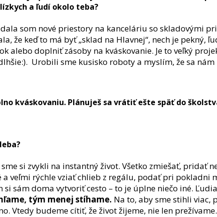
lízkych a ľudí okolo teba?
la som nové priestory na kanceláriu so skladovými prie
ala, že keď to má byť „sklad na Hlavnej“, nech je pekný, ľ
ások alebo doplniť zásoby na kváskovanie. Je to veľký proj
dlhšie:). Urobili sme kusisko roboty a myslím, že sa nám
lno kváskovaniu. Plánuješ sa vrátiť ešte späť do školstv
hleba?
š sme si zvykli na instantný život. Všetko zmiešať, pridať
hé a veľmi rýchle vziať chlieb z regálu, podať pri poklad
 si sám doma vytvoriť cesto – to je úplne niečo iné. Ľudia
áhľame, tým menej stíhame.
Na to, aby sme stihli viac,
o. Vtedy budeme cítiť, že život žijeme, nie len prežívame