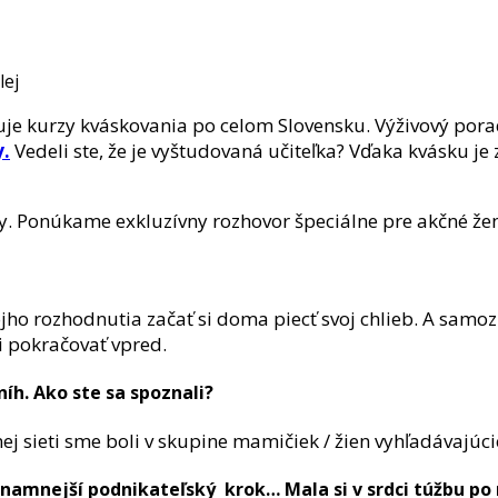
zuje kurzy kváskovania po celom Slovensku. Výživový pora
.
Vedeli ste, že je vyštudovaná učiteľka? Vďaka kvásku je 
iéty. Ponúkame exkluzívny rozhovor špeciálne pre akčné že
môjho rozhodnutia začať si doma piecť svoj chlieb. A samoz
i pokračovať vpred.
íh. Ako ste sa spoznali?
j sieti sme boli v skupine mamičiek / žien vyhľadávajúcic
namnejší podnikateľský krok… Mala si v srdci túžbu po