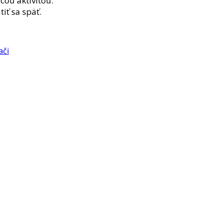
cou aktivitou.
iť sa späť.
ači