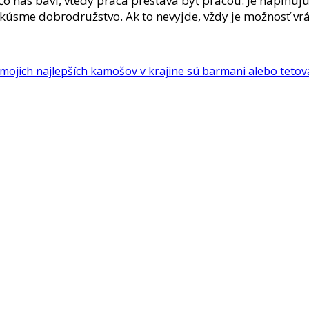
čo nás baví, vtedy práca prestáva byť prácou. Je naplňujú
okúsme dobrodružstvo. Ak to nevyjde, vždy je možnosť vrát
mojich najlepších kamošov v krajine sú barmani alebo tetov