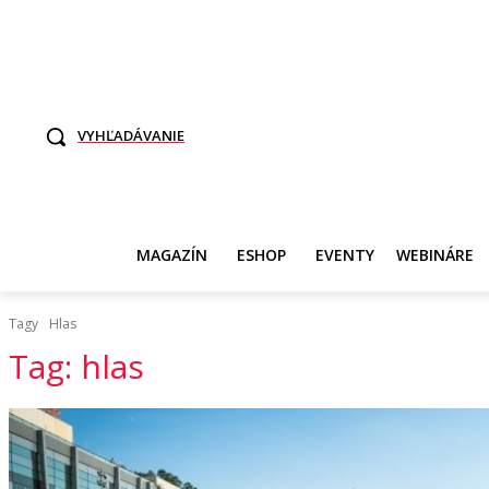
TO SME MY
SAMI ROZHODNITE, KTO POTREBUJE VASE DANE
SVET ŽEN
VYHĽADÁVANIE
MAGAZÍN
ESHOP
EVENTY
WEBINÁRE
Tagy
Hlas
Tag:
hlas