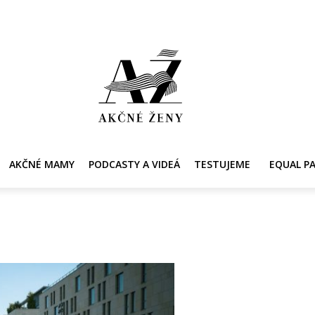
Y
AKČNÉ MAMY
PRE ZDRAVIE ŽENY
KONTAKT
PRACOVNÁ PONUKA
AKČNÉ MAMY
PODCASTY A VIDEÁ
TESTUJEME
EQUAL P