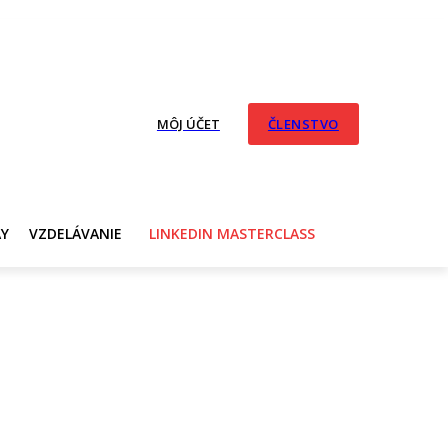
MÔJ ÚČET
ČLENSTVO
AY
VZDELÁVANIE
LINKEDIN MASTERCLASS