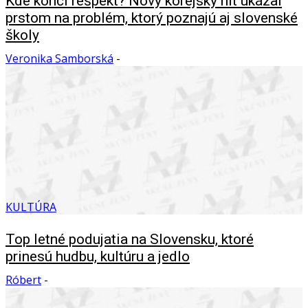
Kde končí rešpekt? Nový kórejský hit ukázal
prstom na problém, ktorý poznajú aj slovenské
školy
Veronika Samborská
-
KULTÚRA
Top letné podujatia na Slovensku, ktoré
prinesú hudbu, kultúru a jedlo
Róbert
-