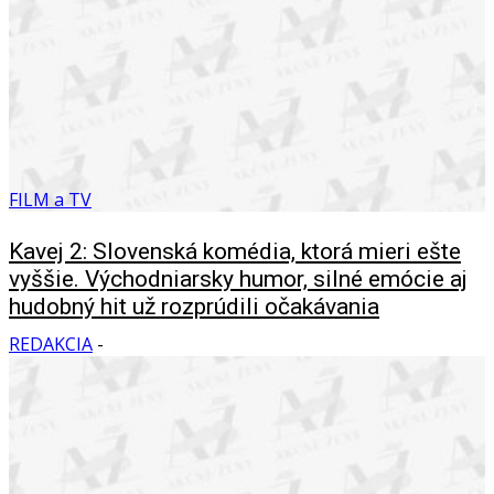
FILM a TV
Kavej 2: Slovenská komédia, ktorá mieri ešte
vyššie. Východniarsky humor, silné emócie aj
hudobný hit už rozprúdili očakávania
REDAKCIA
-