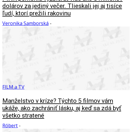
dolárov za jediný večer. Tlieskali jej aj tisíce
ľudí, ktorí prežili rakovinu
Veronika Samborská
-
FILM a TV
Manželstvo v kríze? Týchto 5 filmov vám
ukáže, ako zachrániť lásku, aj keď sa zdá byť
všetko stratené
Róbert
-