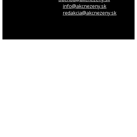
Opýtaj sa nás
info@akcnezeny.sk
Napíš do redakcie
redakcia@akcnezeny.sk