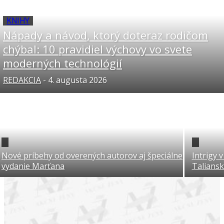
KNIHY
Nápady a návod, ktorý doteraz rodičom
chýbal: 10 pravidiel výchovy vo svete
moderných technológií
REDAKCIA
-
4. augusta 2026
Nové príbehy od overených autorov aj špeciálne
Intrigy 
vydanie Marťana
Talians