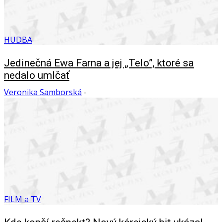
HUDBA
Jedinečná Ewa Farna a jej „Telo”, ktoré sa
nedalo umlčať
Veronika Samborská
-
FILM a TV