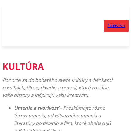
ČLENSTVO
KULTÚRA
Ponorte sa do bohatého sveta kultúry s článkami
o knihách, filme, divadle a umení, ktoré rozšíria
vaše obzory a inšpirujú vašu kreativitu.
Umenie a tvorivosť
– Preskúmajte rôzne
formy umenia, od výtvarného umenia a
literatúry po divadlo a film, ktoré obohacujú
náš každodenný život.