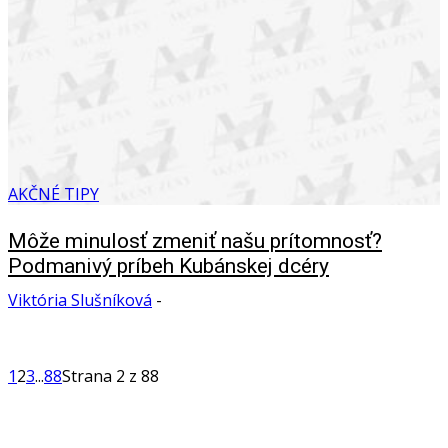
AKČNÉ TIPY
Môže minulosť zmeniť našu prítomnosť?
Podmanivý príbeh Kubánskej dcéry
Viktória Slušníková
-
1
2
3
...
88
Strana 2 z 88