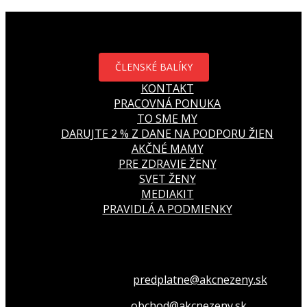
ČLENSKÉ BALÍKY
KONTAKT
PRACOVNÁ PONUKA
TO SME MY
DARUJTE 2 % Z DANE NA PODPORU ŽIEN
AKČNÉ MAMY
PRE ZDRAVIE ŽENY
SVET ŽENY
MEDIAKIT
PRAVIDLÁ A PODMIENKY
Všetko o členstve
predplatne@akcnezeny.sk
Inzeruj u nás
obchod@akcnezeny.sk