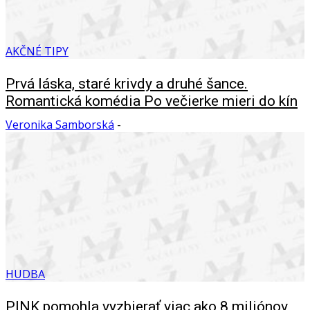
AKČNÉ TIPY
Prvá láska, staré krivdy a druhé šance.
Romantická komédia Po večierke mieri do kín
Veronika Samborská
-
HUDBA
PINK pomohla vyzbierať viac ako 8 miliónov