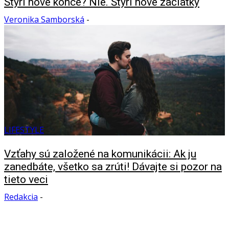
Štyri nové konce? Nie. Štyri nové začiatky
Veronika Samborská
-
LIFESTYLE
Vzťahy sú založené na komunikácii: Ak ju
zanedbáte, všetko sa zrúti! Dávajte si pozor na
tieto veci
Redakcia
-