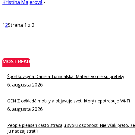
Kristína Majerová
-
1
2
Strana 1 z 2
MOST READ
Športkovkyňa Daniela Tumidalská: Materstvo nie sú preteky
6. augusta 2026
GEN Z odkladá mobily a objavuje svet, ktorý nepotrebuje Wi-Fi
6. augusta 2026
People pleaseri často strácajú svoju osobnosť. Nie však preto, že
ju naozaj stratili