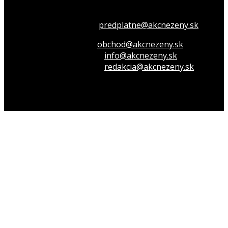
Všetko o členstve
predplatne@akcnezeny.sk
Inzeruj u nás
obchod@akcnezeny.sk
Opýtaj sa nás
info@akcnezeny.sk
Napíš do redakcie
redakcia@akcnezeny.sk