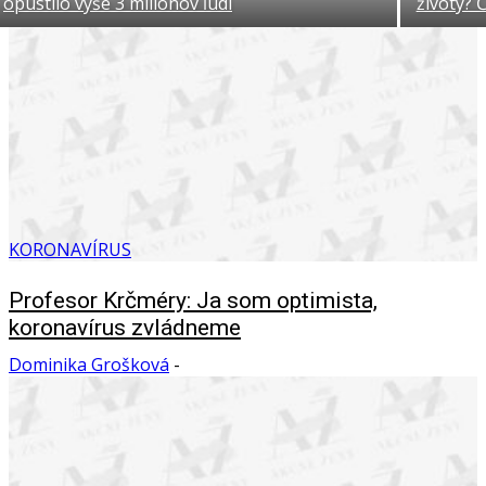
opustilo vyše 3 miliónov ľudí
životy? 
KORONAVÍRUS
Profesor Krčméry: Ja som optimista,
koronavírus zvládneme
Dominika Grošková
-