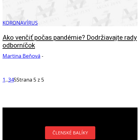
KORONAVÍRUS
Ako venčiť počas pandémie? Dodržiavajte rady
odborníčok
Martina Beňová
-
1
...
3
4
5
Strana 5 z 5
ČLENSKÉ BALÍKY