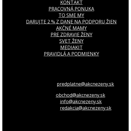
KONTAKT
PRACOVNÁ PONUKA
TO SME MY
DARUJTE 2 % Z DANE NA PODPORU ŽIEN
AKČNÉ MAMY
PRE ZDRAVIE ŽENY
SVET ŽENY
MEDIAKIT
PRAVIDLÁ A PODMIENKY
Všetko o členstve
predplatne@akcnezeny.sk
Inzeruj u nás
obchod@akcnezeny.sk
Opýtaj sa nás
info@akcnezeny.sk
Napíš do redakcie
redakcia@akcnezeny.sk