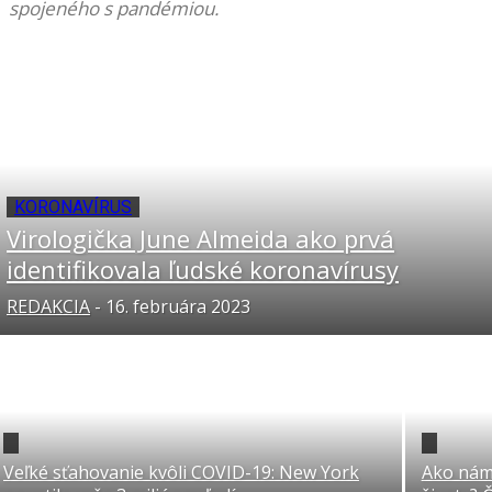
spojeného s pandémiou.
KORONAVÍRUS
Virologička June Almeida ako prvá
identifikovala ľudské koronavírusy
REDAKCIA
-
16. februára 2023
Veľké sťahovanie kvôli COVID-19: New York
Ako nám