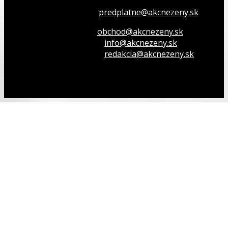
Všetko o členstve
predplatne@akcnezeny.sk
Inzeruj u nás
obchod@akcnezeny.sk
Opýtaj sa nás
info@akcnezeny.sk
Napíš do redakcie
redakcia@akcnezeny.sk