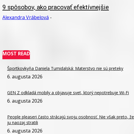
9 spôsobov, ako pracovať efektívnejšie
Alexandra Vrábelová
-
MOST READ
Športkovkyňa Daniela Tumidalská: Materstvo nie sú preteky
6. augusta 2026
GEN Z odkladá mobily a objavuje svet, ktorý nepotrebuje Wi-Fi
6. augusta 2026
People pleaseri často strácajú svoju osobnosť. Nie však preto, že
ju naozaj stratili
6. augusta 2026