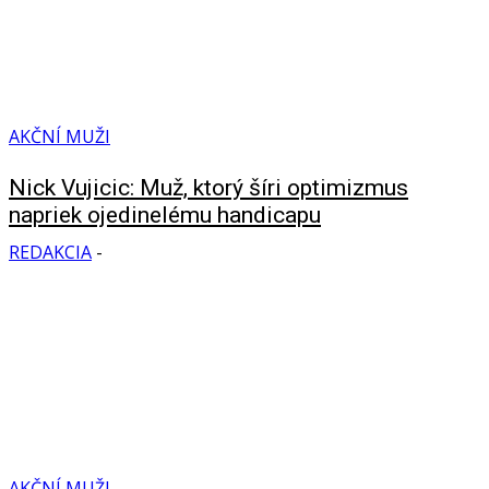
AKČNÍ MUŽI
Nick Vujicic: Muž, ktorý šíri optimizmus
napriek ojedinelému handicapu
REDAKCIA
-
AKČNÍ MUŽI