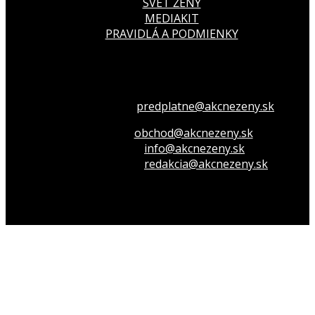
SVET ŽENY
MEDIAKIT
PRAVIDLÁ A PODMIENKY
Všetko o členstve
predplatne@akcnezeny.sk
Inzeruj u nás
obchod@akcnezeny.sk
Opýtaj sa nás
info@akcnezeny.sk
Napíš do redakcie
redakcia@akcnezeny.sk