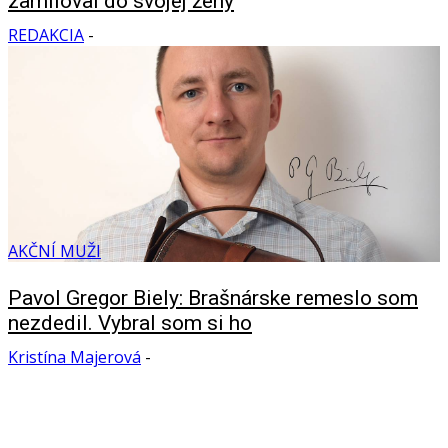
zamiloval do svojej ženy
REDAKCIA
-
AKČNÍ MUŽI
Pavol Gregor Biely: Brašnárske remeslo som
nezdedil. Vybral som si ho
Kristína Majerová
-