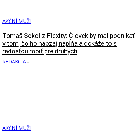
AKČNÍ MUŽI
Tomáš Sokol z Flexity: Človek by mal podnikať
v tom, čo ho naozaj napĺňa a dokáže to s
radosťou robiť pre druhých
REDAKCIA
-
AKČNÍ MUŽI