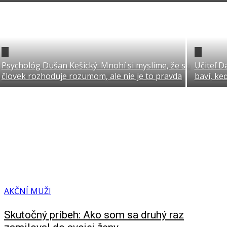
Psychológ Dušan Kešický: Mnohí si myslíme, že sa
Učiteľ D
človek rozhoduje rozumom, ale nie je to pravda
baví, ke
AKČNÍ MUŽI
Skutočný príbeh: Ako som sa druhý raz