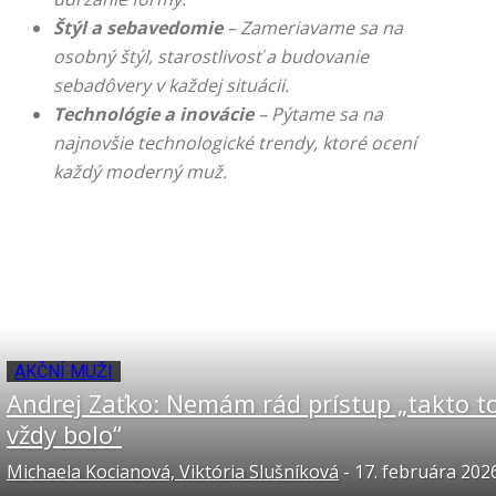
Štýl a sebavedomie
– Zameriavame sa na
osobný štýl, starostlivosť a budovanie
sebadôvery v každej situácii.
Technológie a inovácie
– Pýtame sa na
najnovšie technologické trendy, ktoré ocení
každý moderný muž.
AKČNÍ MUŽI
Andrej Zaťko: Nemám rád prístup „takto t
vždy bolo“
Michaela Kocianová, Viktória Slušníková
-
17. februára 202