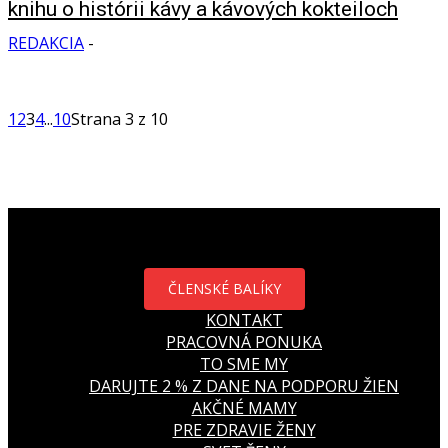
knihu o histórii kávy a kávových kokteiloch
REDAKCIA
-
1
2
3
4
...
10
Strana 3 z 10
ČLENSKÉ BALÍKY
KONTAKT
PRACOVNÁ PONUKA
TO SME MY
DARUJTE 2 % Z DANE NA PODPORU ŽIEN
AKČNÉ MAMY
PRE ZDRAVIE ŽENY